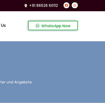
+91 86526 60112
 Us
WhatsApp Now
ieter und Angebote