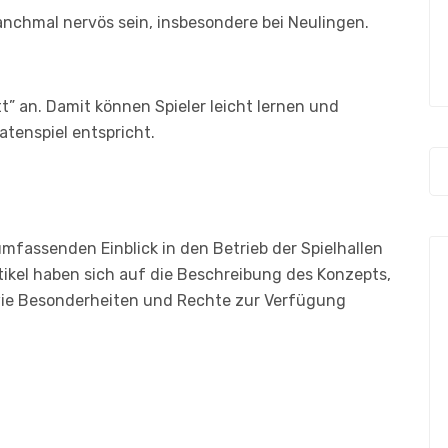
anchmal nervös sein, insbesondere bei Neulingen.
t” an. Damit können Spieler leicht lernen und
tenspiel entspricht.
 umfassenden Einblick in den Betrieb der Spielhallen
tikel haben sich auf die Beschreibung des Konzepts,
wie Besonderheiten und Rechte zur Verfügung