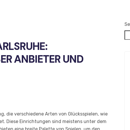
Se
ARLSRUHE:
ER ANBIETER UND
tung, die verschiedene Arten von Glücksspielen, wie
et. Diese Einrichtungen sind meistens unter dem
ieten eine breite Palette von Spielen, um den