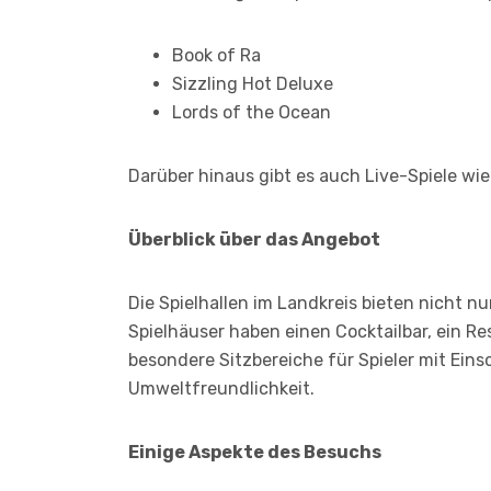
Book of Ra
Sizzling Hot Deluxe
Lords of the Ocean
Darüber hinaus gibt es auch Live-Spiele wie
Überblick über das Angebot
Die Spielhallen im Landkreis bieten nicht nu
Spielhäuser haben einen Cocktailbar, ein Re
besondere Sitzbereiche für Spieler mit Ein
Umweltfreundlichkeit.
Einige Aspekte des Besuchs