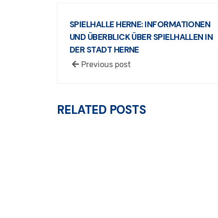
SPIELHALLE HERNE: INFORMATIONEN
UND ÜBERBLICK ÜBER SPIELHALLEN IN
DER STADT HERNE
Previous post
RELATED POSTS