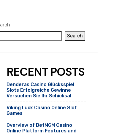
arch
Search
RECENT POSTS
Denderas Casino Glücksspiel
Slots Erfolgreiche Gewinne
Versuchen Sie Ihr Schicksal
Viking Luck Casino Online Slot
Games
Overview of BetMGM Casino
Online Platform Features and