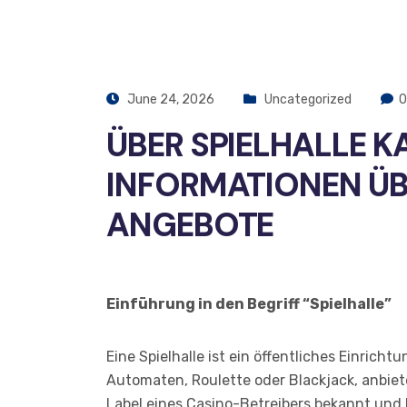
June 24, 2026
Uncategorized
0
ÜBER SPIELHALLE K
INFORMATIONEN ÜB
ANGEBOTE
Einführung in den Begriff “Spielhalle”
Eine Spielhalle ist ein öffentliches Einrich
Automaten, Roulette oder Blackjack, anbiet
Label eines Casino-Betreibers bekannt und b