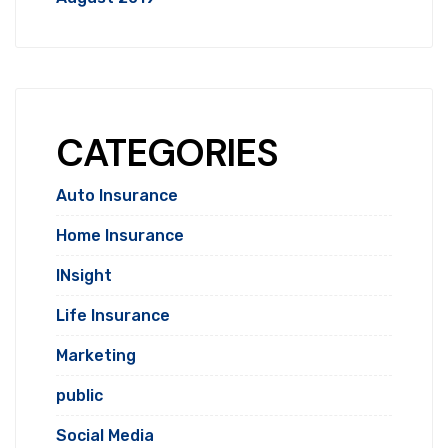
CATEGORIES
Auto Insurance
Home Insurance
INsight
Life Insurance
Marketing
public
Social Media