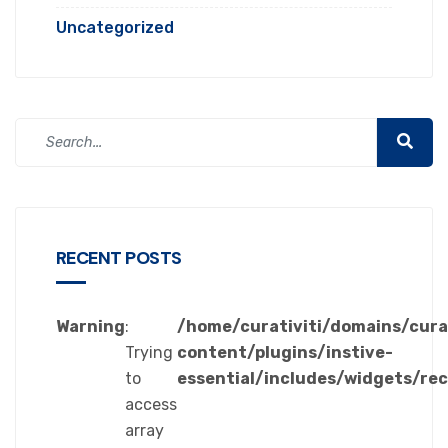
Uncategorized
RECENT POSTS
Warning
:
/home/curativiti/domains/cura
Trying
content/plugins/instive-
to
essential/includes/widgets/re
access
array