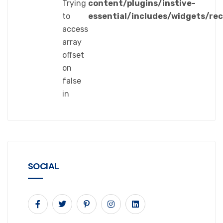
Trying
content/plugins/instive-
to
essential/includes/widgets/re
access
array
offset
on
false
in
SOCIAL