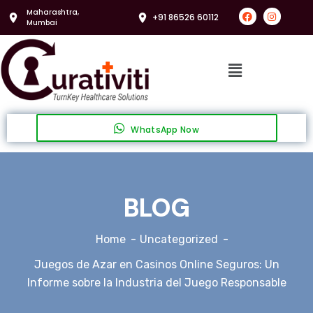
Maharashtra,
+91 86526 60112
Mumbai
WhatsApp Now
BLOG
Home
Uncategorized
Juegos de Azar en Casinos Online Seguros: Un
Informe sobre la Industria del Juego Responsable