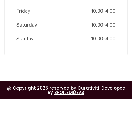
Friday
10.00-4.00
Saturday
10.00-4.00
Sunday
10.00-4.00
@ Copyright 2025 reserved by Curativiti. Developed
By
SPOILEDIDEAS