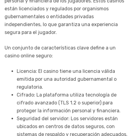
personal y financiera de los jugadores. Estos casinos
están licenciados y regulados por organismos
gubernamentales o entidades privadas
independientes, lo que garantiza una experiencia
segura para el jugador.
Un conjunto de características clave define a un
casino online seguro:
Licencia: El casino tiene una licencia válida
emitida por una autoridad gubernamental o
regulatoria.
Cifrado: La plataforma utiliza tecnología de
cifrado avanzado (TLS 1.2 o superior) para
proteger la información personal y financiera.
Seguridad del servidor: Los servidores están
ubicados en centros de datos seguros, con
sistemas de respaldo y recuperación adecuados.