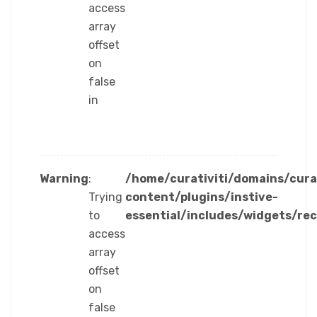
access
array
offset
on
false
in
Warning
:
/home/curativiti/domains/cura
Trying
content/plugins/instive-
to
essential/includes/widgets/re
access
array
offset
on
false