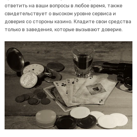
ответить на ваши вопросы в любое время, также
свидетельствует о высоком уровне сервиса и
доверия со стороны казино. Кладите свои средства
только в заведения, которые вызывают доверие.