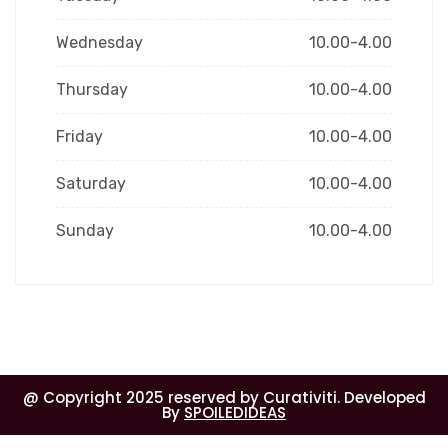
Wednesday
10.00-4.00
Thursday
10.00-4.00
Friday
10.00-4.00
Saturday
10.00-4.00
Sunday
10.00-4.00
@ Copyright 2025 reserved by Curativiti. Developed
By
SPOILEDIDEAS