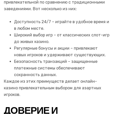
привлекательной по сравнению с традиционными
заведениями. Вот несколько из них:
Доступность 24/7 – играйте в удобное время и
в любом месте.
Широкий выбор игр – от классических слот-игр
до живых казино.
Регулярные бонусы и акции – привлекают
новых игроков и удерживают существующих.
Безопасность транзакций – защищенные
платежные системы обеспечивают
сохранность данных.
Каждое из этих преимуществ делает онлайн-
казино привлекательным выбором для азартных
игроков.
ДОВЕРИЕ И