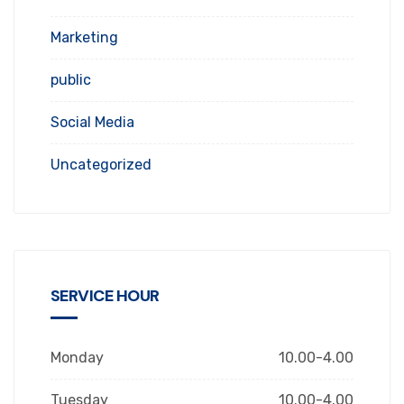
Marketing
public
Social Media
Uncategorized
SERVICE HOUR
Monday
10.00-4.00
Tuesday
10.00-4.00