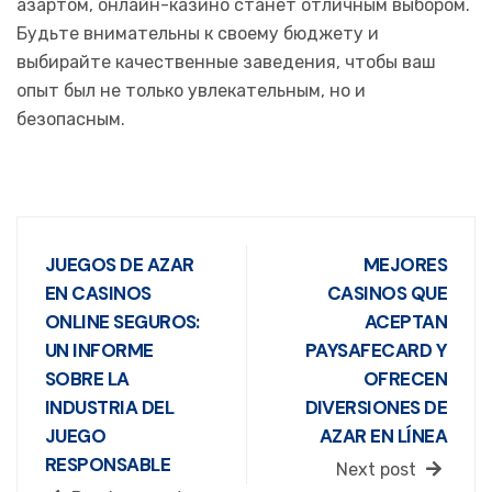
азартом, онлайн-казино станет отличным выбором.
Будьте внимательны к своему бюджету и
выбирайте качественные заведения, чтобы ваш
опыт был не только увлекательным, но и
безопасным.
JUEGOS DE AZAR
MEJORES
EN CASINOS
CASINOS QUE
ONLINE SEGUROS:
ACEPTAN
UN INFORME
PAYSAFECARD Y
SOBRE LA
OFRECEN
INDUSTRIA DEL
DIVERSIONES DE
JUEGO
AZAR EN LÍNEA
RESPONSABLE
Next post