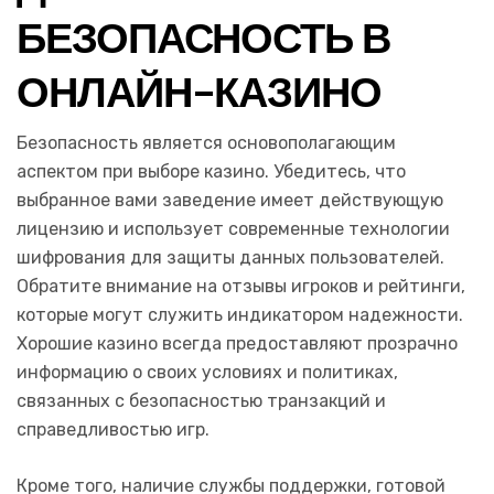
БЕЗОПАСНОСТЬ В
ОНЛАЙН-КАЗИНО
Безопасность является основополагающим
аспектом при выборе казино. Убедитесь, что
выбранное вами заведение имеет действующую
лицензию и использует современные технологии
шифрования для защиты данных пользователей.
Обратите внимание на отзывы игроков и рейтинги,
которые могут служить индикатором надежности.
Хорошие казино всегда предоставляют прозрачно
информацию о своих условиях и политиках,
связанных с безопасностью транзакций и
справедливостью игр.
Кроме того, наличие службы поддержки, готовой