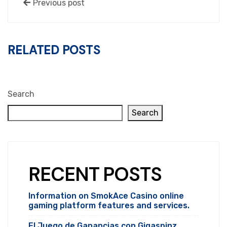
Previous post
RELATED POSTS
Search
Search
RECENT POSTS
Information on SmokAce Casino online
gaming platform features and services.
El Juego de Ganancias con Gigaspinz