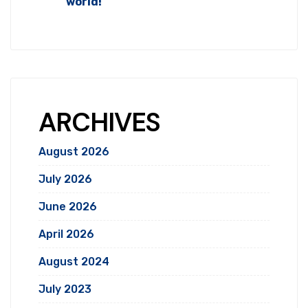
world!
ARCHIVES
August 2026
July 2026
June 2026
April 2026
August 2024
July 2023