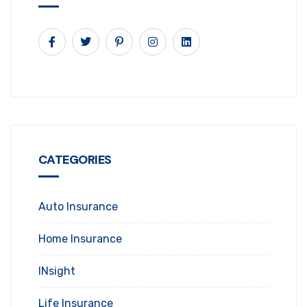
CATEGORIES
Auto Insurance
Home Insurance
INsight
Life Insurance