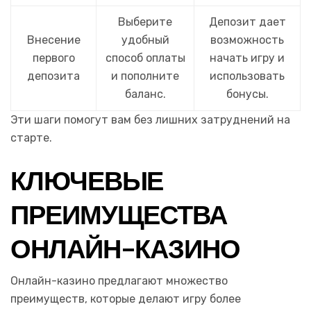
Выберите
Депозит дает
Внесение
удобный
возможность
первого
способ оплаты
начать игру и
депозита
и пополните
использовать
баланс.
бонусы.
Эти шаги помогут вам без лишних затруднений на
старте.
КЛЮЧЕВЫЕ
ПРЕИМУЩЕСТВА
ОНЛАЙН-КАЗИНО
Онлайн-казино предлагают множество
преимуществ, которые делают игру более