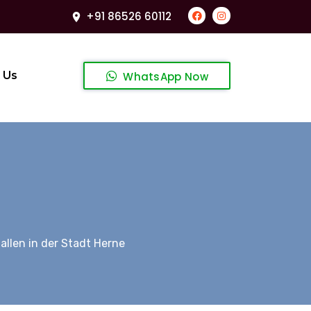
+91 86526 60112
 Us
WhatsApp Now
allen in der Stadt Herne