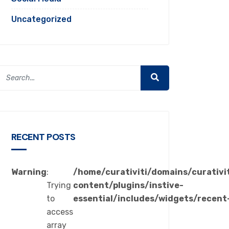
Uncategorized
RECENT POSTS
Warning
:
/home/curativiti/domains/curativi
Trying
content/plugins/instive-
to
essential/includes/widgets/recent
access
array