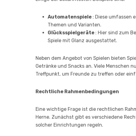
Automatenspiele
: Diese umfassen e
Themen und Varianten.
Glücksspielgeräte
: Hier sind zum B
Spiele mit Glanz ausgestattet.
Neben dem Angebot von Spielen bieten Spiel
Getränke und Snacks an. Viele Menschen nut
Treffpunkt, um Freunde zu treffen oder einf
Rechtliche Rahmenbedingungen
Eine wichtige Frage ist die rechtlichen Ra
Herne. Zunächst gibt es verschiedene Rech
solcher Einrichtungen regeln.