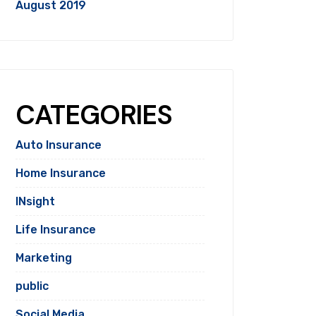
August 2019
CATEGORIES
Auto Insurance
Home Insurance
INsight
Life Insurance
Marketing
public
Social Media