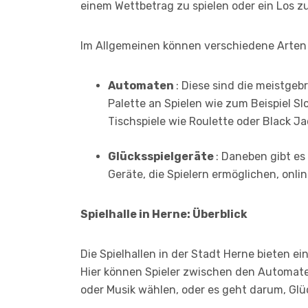
einem Wettbetrag zu spielen oder ein Los z
Im Allgemeinen können verschiedene Arten
Automaten
: Diese sind die meistgeb
Palette an Spielen wie zum Beispiel S
Tischspiele wie Roulette oder Black Ja
Glücksspielgeräte
: Daneben gibt es
Geräte, die Spielern ermöglichen, onli
Spielhalle in Herne: Überblick
Die Spielhallen in der Stadt Herne bieten e
Hier können Spieler zwischen den Automat
oder Musik wählen, oder es geht darum, Glüc