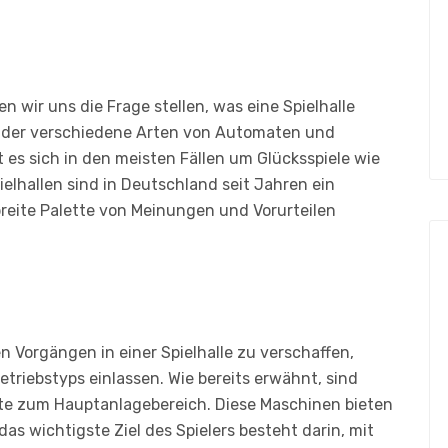
 wir uns die Frage stellen, was eine Spielhalle
ieb, der verschiedene Arten von Automaten und
t es sich in den meisten Fällen um Glücksspiele wie
ielhallen sind in Deutschland seit Jahren ein
breite Palette von Meinungen und Vorurteilen
n Vorgängen in einer Spielhalle zu verschaffen,
etriebstyps einlassen. Wie bereits erwähnt, sind
te zum Hauptanlagebereich. Diese Maschinen bieten
as wichtigste Ziel des Spielers besteht darin, mit