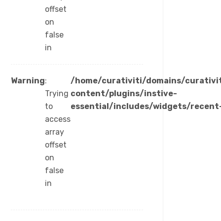
offset
on
false
in
Warning
:
/home/curativiti/domains/curativi
Trying
content/plugins/instive-
to
essential/includes/widgets/recent
access
array
offset
on
false
in