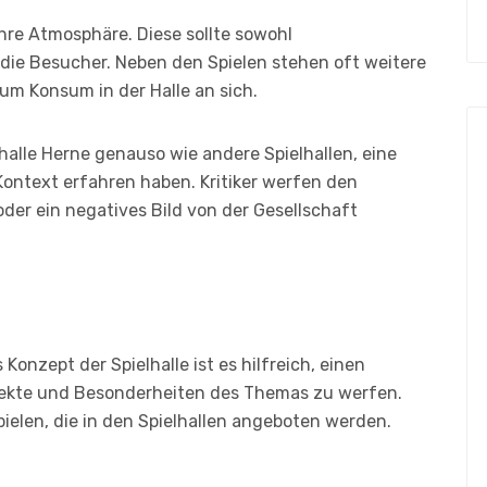
ihre Atmosphäre. Diese sollte sowohl
 die Besucher. Neben den Spielen stehen oft weitere
um Konsum in der Halle an sich.
alle Herne genauso wie andere Spielhallen, eine
Kontext erfahren haben. Kritiker werfen den
der ein negatives Bild von der Gesellschaft
onzept der Spielhalle ist es hilfreich, einen
pekte und Besonderheiten des Themas zu werfen.
ielen, die in den Spielhallen angeboten werden.