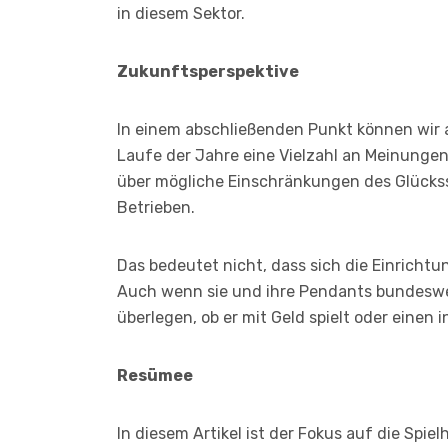
in diesem Sektor.
Zukunftsperspektive
In einem abschließenden Punkt können wir 
Laufe der Jahre eine Vielzahl an Meinungen 
über mögliche Einschränkungen des Glückss
Betrieben.
Das bedeutet nicht, dass sich die Einrichtu
Auch wenn sie und ihre Pendants bundeswei
überlegen, ob er mit Geld spielt oder einen
Resümee
In diesem Artikel ist der Fokus auf die Spiel