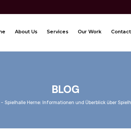
me
About Us
Services
Our Work
Contact
BLOG
Spielhalle Herne: Informationen und Überblick über Spielh