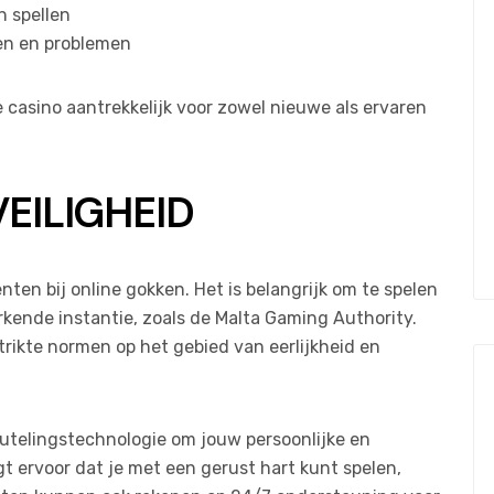
n spellen
en en problemen
 casino aantrekkelijk voor zowel nieuwe als ervaren
EILIGHEID
nten bij online gokken. Het is belangrijk om te spelen
erkende instantie, zoals de Malta Gaming Authority.
trikte normen op het gebied van eerlijkheid en
eutelingstechnologie om jouw persoonlijke en
t ervoor dat je met een gerust hart kunt spelen,