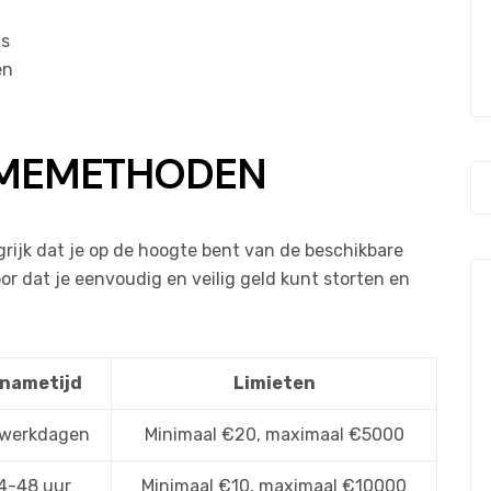
ns
en
AMEMETHODEN
angrijk dat je op de hoogte bent van de beschikbare
r dat je eenvoudig en veilig geld kunt storten en
nametijd
Limieten
 werkdagen
Minimaal €20, maximaal €5000
4-48 uur
Minimaal €10, maximaal €10000