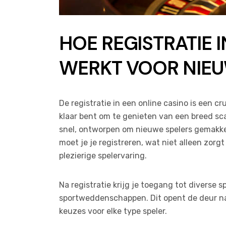
HOE REGISTRATIE 
WERKT VOOR NIEU
De registratie in een online casino is een cru
klaar bent om te genieten van een breed sca
snel, ontworpen om nieuwe spelers gemakkel
moet je je registreren, wat niet alleen zorgt
plezierige spelervaring.
Na registratie krijg je toegang tot diverse s
sportweddenschappen. Dit opent de deur na
keuzes voor elke type speler.