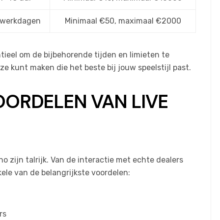
 werkdagen
Minimaal €50, maximaal €2000
tieel om de bijbehorende tijden en limieten te
 kunt maken die het beste bij jouw speelstijl past.
OORDELEN VAN LIVE
o zijn talrijk. Van de interactie met echte dealers
nkele van de belangrijkste voordelen:
rs