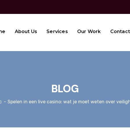
me
About Us
Services
Our Work
Contact
BLOG
c
Spelen in een live casino: wat je moet weten over veili