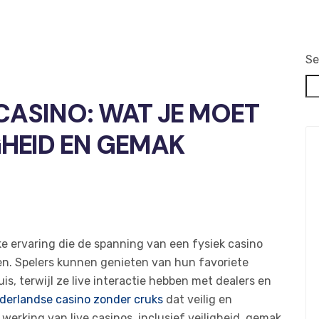
Se
 CASINO: WAT JE MOET
GHEID EN GEMAK
eke ervaring die de spanning van een fysiek casino
n. Spelers kunnen genieten van hun favoriete
s, terwijl ze live interactie hebben met dealers en
derlandse casino zonder cruks
dat veilig en
de werking van live casinos, inclusief veiligheid, gemak