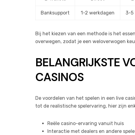
Banksupport
1-2 werkdagen
3-5
Bij het kiezen van een methode is het essen
overwegen, zodat je een weloverwogen keuze
BELANGRIJKSTE V
CASINOS
De voordelen van het spelen in een live casin
tot de realistische spelervaring, hier zijn e
Reële casino-ervaring vanuit huis
Interactie met dealers en andere spele