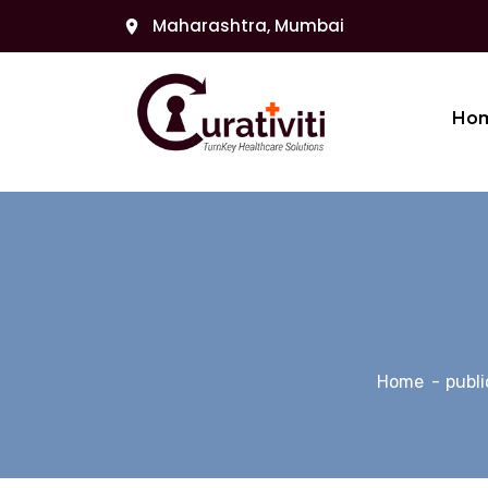
Maharashtra, Mumbai
Ho
Home
publi