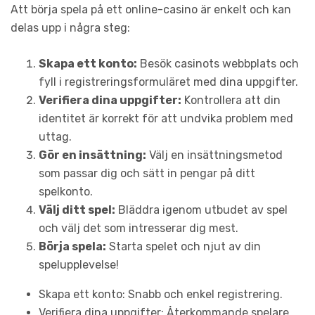
Att börja spela på ett online-casino är enkelt och kan
delas upp i några steg:
Skapa ett konto:
Besök casinots webbplats och
fyll i registreringsformuläret med dina uppgifter.
Verifiera dina uppgifter:
Kontrollera att din
identitet är korrekt för att undvika problem med
uttag.
Gör en insättning:
Välj en insättningsmetod
som passar dig och sätt in pengar på ditt
spelkonto.
Välj ditt spel:
Bläddra igenom utbudet av spel
och välj det som intresserar dig mest.
Börja spela:
Starta spelet och njut av din
spelupplevelse!
Skapa ett konto: Snabb och enkel registrering.
Verifiera dina uppgifter: Återkommande spelare