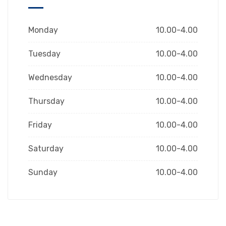
Monday
10.00-4.00
Tuesday
10.00-4.00
Wednesday
10.00-4.00
Thursday
10.00-4.00
Friday
10.00-4.00
Saturday
10.00-4.00
Sunday
10.00-4.00