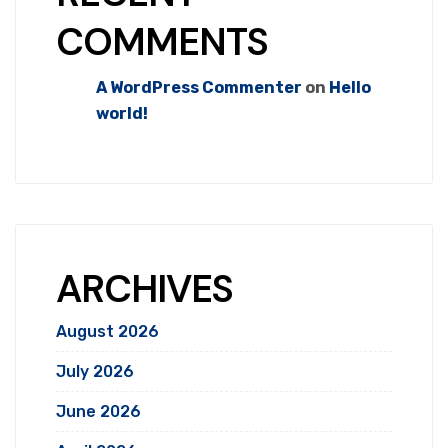
COMMENTS
A WordPress Commenter
on
Hello
world!
ARCHIVES
August 2026
July 2026
June 2026