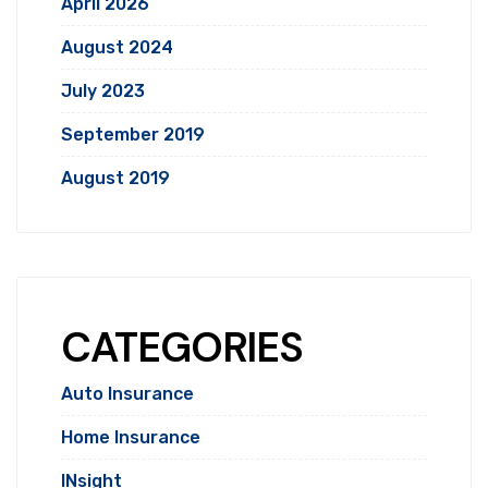
April 2026
August 2024
July 2023
September 2019
August 2019
CATEGORIES
Auto Insurance
Home Insurance
INsight