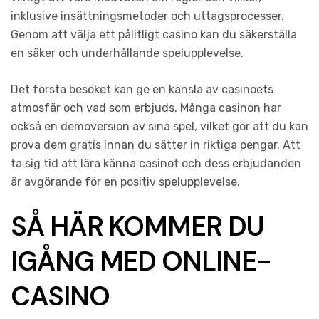
inklusive insättningsmetoder och uttagsprocesser.
Genom att välja ett pålitligt casino kan du säkerställa
en säker och underhållande spelupplevelse.
Det första besöket kan ge en känsla av casinoets
atmosfär och vad som erbjuds. Många casinon har
också en demoversion av sina spel, vilket gör att du kan
prova dem gratis innan du sätter in riktiga pengar. Att
ta sig tid att lära känna casinot och dess erbjudanden
är avgörande för en positiv spelupplevelse.
SÅ HÄR KOMMER DU
IGÅNG MED ONLINE-
CASINO