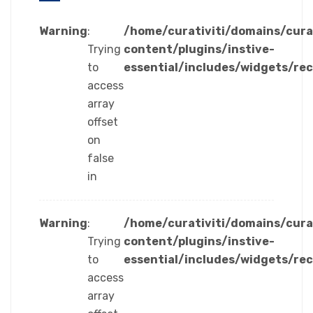
Warning
:
/home/curativiti/domains/cura
Trying
content/plugins/instive-
to
essential/includes/widgets/re
access
array
offset
on
false
in
Warning
:
/home/curativiti/domains/cura
Trying
content/plugins/instive-
to
essential/includes/widgets/re
access
array