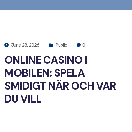
June 28, 2026
Public
0
ONLINE CASINO I
MOBILEN: SPELA
SMIDIGT NÄR OCH VAR
DU VILL