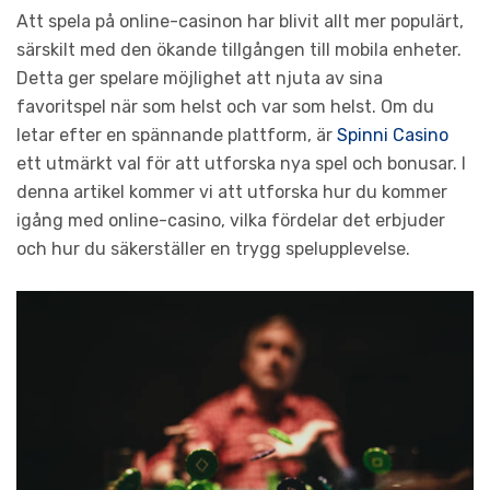
Att spela på online-casinon har blivit allt mer populärt,
särskilt med den ökande tillgången till mobila enheter.
Detta ger spelare möjlighet att njuta av sina
favoritspel när som helst och var som helst. Om du
letar efter en spännande plattform, är
Spinni Casino
ett utmärkt val för att utforska nya spel och bonusar. I
denna artikel kommer vi att utforska hur du kommer
igång med online-casino, vilka fördelar det erbjuder
och hur du säkerställer en trygg spelupplevelse.