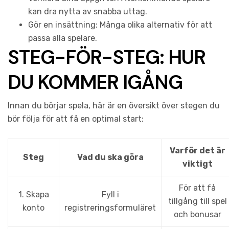
kan dra nytta av snabba uttag.
Gör en insättning: Många olika alternativ för att
passa alla spelare.
STEG-FÖR-STEG: HUR
DU KOMMER IGÅNG
Innan du börjar spela, här är en översikt över stegen du
bör följa för att få en optimal start:
Varför det är
Steg
Vad du ska göra
viktigt
För att få
1. Skapa
Fyll i
tillgång till spel
konto
registreringsformuläret
och bonusar