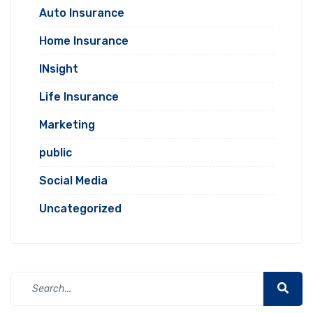
Auto Insurance
Home Insurance
INsight
Life Insurance
Marketing
public
Social Media
Uncategorized