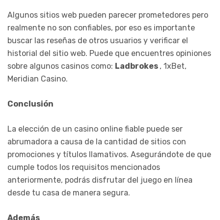
Algunos sitios web pueden parecer prometedores pero
realmente no son confiables, por eso es importante
buscar las reseñas de otros usuarios y verificar el
historial del sitio web. Puede que encuentres opiniones
sobre algunos casinos como:
Ladbrokes
, 1xBet,
Meridian Casino.
Conclusión
La elección de un casino online fiable puede ser
abrumadora a causa de la cantidad de sitios con
promociones y títulos llamativos. Asegurándote de que
cumple todos los requisitos mencionados
anteriormente, podrás disfrutar del juego en línea
desde tu casa de manera segura.
Además