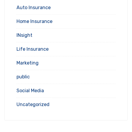
Auto Insurance
Home Insurance
INsight
Life Insurance
Marketing
public
Social Media
Uncategorized