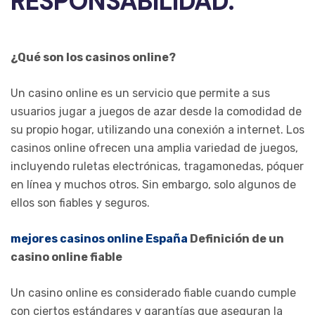
RESPONSABILIDAD.
¿Qué son los casinos online?
Un casino online es un servicio que permite a sus
usuarios jugar a juegos de azar desde la comodidad de
su propio hogar, utilizando una conexión a internet. Los
casinos online ofrecen una amplia variedad de juegos,
incluyendo ruletas electrónicas, tragamonedas, póquer
en línea y muchos otros. Sin embargo, solo algunos de
ellos son fiables y seguros.
mejores casinos online España
Definición de un
casino online fiable
Un casino online es considerado fiable cuando cumple
con ciertos estándares y garantías que aseguran la