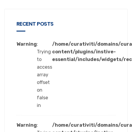
RECENT POSTS
Warning
:
/home/curativiti/domains/cura
Trying
content/plugins/instive-
to
essential/includes/widgets/re
access
array
offset
on
false
in
Warning
:
/home/curativiti/domains/cura