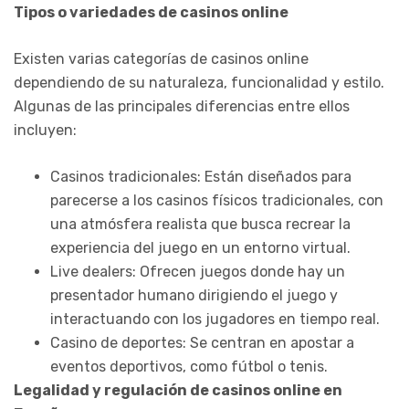
Tipos o variedades de casinos online
Existen varias categorías de casinos online
dependiendo de su naturaleza, funcionalidad y estilo.
Algunas de las principales diferencias entre ellos
incluyen:
Casinos tradicionales: Están diseñados para
parecerse a los casinos físicos tradicionales, con
una atmósfera realista que busca recrear la
experiencia del juego en un entorno virtual.
Live dealers: Ofrecen juegos donde hay un
presentador humano dirigiendo el juego y
interactuando con los jugadores en tiempo real.
Casino de deportes: Se centran en apostar a
eventos deportivos, como fútbol o tenis.
Legalidad y regulación de casinos online en