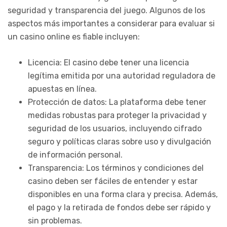
seguridad y transparencia del juego. Algunos de los
aspectos más importantes a considerar para evaluar si
un casino online es fiable incluyen:
Licencia: El casino debe tener una licencia
legítima emitida por una autoridad reguladora de
apuestas en línea.
Protección de datos: La plataforma debe tener
medidas robustas para proteger la privacidad y
seguridad de los usuarios, incluyendo cifrado
seguro y políticas claras sobre uso y divulgación
de información personal.
Transparencia: Los términos y condiciones del
casino deben ser fáciles de entender y estar
disponibles en una forma clara y precisa. Además,
el pago y la retirada de fondos debe ser rápido y
sin problemas.