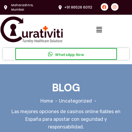
Maharashtra,
+91 86526 60112
Mumbai
WhatsApp Now
BLOG
Home
Uncategorized
Las mejores opciones de casinos online fiables en
España para apostar con seguridad y
responsabilidad.