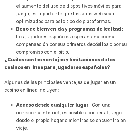
el aumento del uso de dispositivos móviles para
juego, es importante que los sitios web sean
optimizados para este tipo de plataformas.
Bono de bienvenida y programas de lealtad
:
Los jugadores españoles esperan una buena
compensación por sus primeros depósitos o por su
compromiso con el sitio.
¿Cuáles son las ventajas y limitaciones de los
casinos en línea para jugadores españoles?
Algunas de las principales ventajas de jugar en un
casino en línea incluyen:
Acceso desde cualquier lugar
: Con una
conexión a Internet, es posible acceder al juego
desde el propio hogar o mientras se encuentra en
viaje.