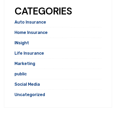
CATEGORIES
Auto Insurance
Home Insurance
INsight
Life Insurance
Marketing
public
Social Media
Uncategorized