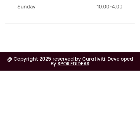
Sunday
10.00-4.00
@ Copyright 2025 reserved by Curativiti. Developed
By
SPOILEDIDEAS