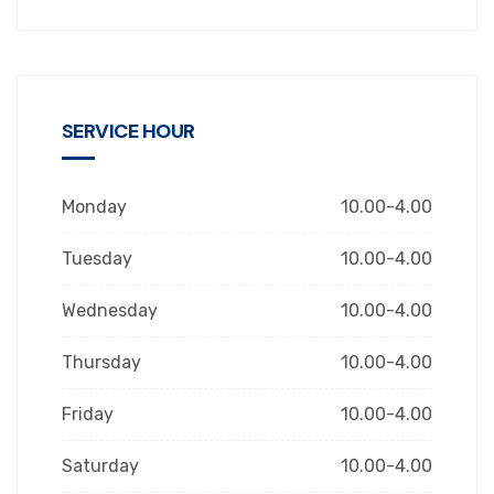
SERVICE HOUR
Monday
10.00-4.00
Tuesday
10.00-4.00
Wednesday
10.00-4.00
Thursday
10.00-4.00
Friday
10.00-4.00
Saturday
10.00-4.00