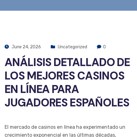
June 24, 2026
Uncategorized
0
ANÁLISIS DETALLADO DE
LOS MEJORES CASINOS
EN LÍNEA PARA
JUGADORES ESPAÑOLES
El mercado de casinos en línea ha experimentado un
crecimiento exponencial en las últimas décadas,