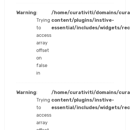
Warning
:
/home/curativiti/domains/cura
Trying
content/plugins/instive-
to
essential/includes/widgets/re
access
array
offset
on
false
in
Warning
:
/home/curativiti/domains/cura
Trying
content/plugins/instive-
to
essential/includes/widgets/re
access
array