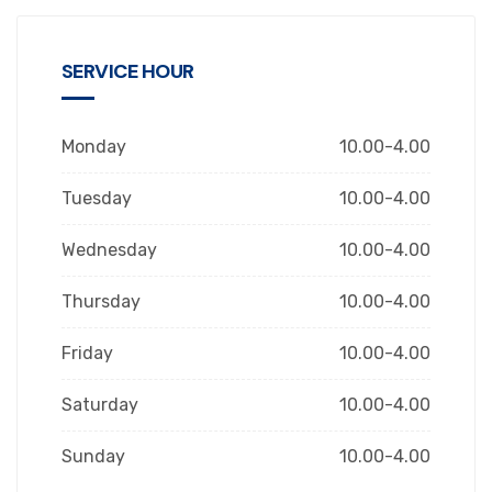
SERVICE HOUR
Monday
10.00-4.00
Tuesday
10.00-4.00
Wednesday
10.00-4.00
Thursday
10.00-4.00
Friday
10.00-4.00
Saturday
10.00-4.00
Sunday
10.00-4.00