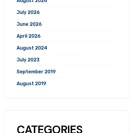
August 2026
July 2026
June 2026
April 2026
August 2024
July 2023
September 2019
August 2019
CATEGORIES