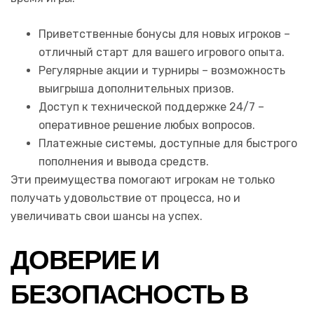
Приветственные бонусы для новых игроков –
отличный старт для вашего игрового опыта.
Регулярные акции и турниры – возможность
выигрыша дополнительных призов.
Доступ к технической поддержке 24/7 –
оперативное решение любых вопросов.
Платежные системы, доступные для быстрого
пополнения и вывода средств.
Эти преимущества помогают игрокам не только
получать удовольствие от процесса, но и
увеличивать свои шансы на успех.
ДОВЕРИЕ И
БЕЗОПАСНОСТЬ В