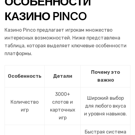
ОСОБЕННОСТИ
КАЗИНО PINCO
Казино Pinco предлагает игрокам множество
интересных возможностей. Ниже представлена
таблица, которая выделяет ключевые особенности
платформы.
Почему это
Особенность
Детали
важно
3000+
Широкий выбор
Количество
слотов и
для любого вкуса
игр
карточных
и уровня навыков.
игр
Быстрая система