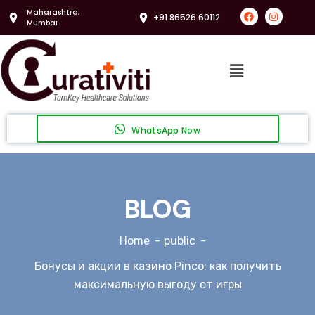
Maharashtra,
+91 86526 60112
Mumbai
WhatsApp Now
BLOG
Home
public
Бонусы и акции в казино Pinco: как получить
максимальную выгоду от игры