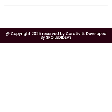
@ Copyright 2025 reserved by Curativiti. Developed
By
SPOILEDIDEAS