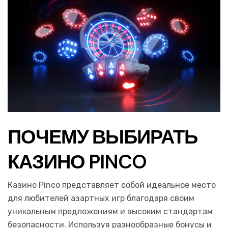
ПОЧЕМУ ВЫБИРАТЬ
КАЗИНО PINCO
Казино Pinco представляет собой идеальное место
для любителей азартных игр благодаря своим
уникальным предложениям и высоким стандартам
безопасности. Используя разнообразные бонусы и