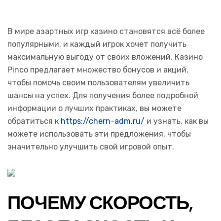
В мире азартных игр казино становятся всё более
популярными, и каждый игрок хочет получить
максимальную выгоду от своих вложений. Казино
Pinco предлагает множество бонусов и акций,
чтобы помочь своим пользователям увеличить
шансы на успех. Для получения более подробной
информации о лучших практиках, вы можете
обратиться к
https://chern-adm.ru/
и узнать, как вы
можете использовать эти предложения, чтобы
значительно улучшить свой игровой опыт.
ПОЧЕМУ СКОРОСТЬ,