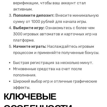
верификации, чтобы ваш аккаунт стал
активным.
Пополните депозит:
Внесите минимальную
сумму от 1000 рублей для начала игры.
Выберите игру:
Ознакомьтесь с более чем
3000 игровых автоматов и карточных игр на
платформе.
Начните играть:
Наслаждайтесь игровым
процессом и применяйте полученные бонусы.
Быстрая регистрация за несколько минут.
Мгновенные средства на счет после
пополнения.
Широкий выбор игр и отличные графические
эффекты.
КЛЮЧЕВЫЕ