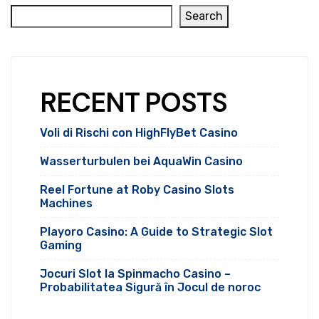
Search
RECENT POSTS
Voli di Rischi con HighFlyBet Casino
Wasserturbulen bei AquaWin Casino
Reel Fortune at Roby Casino Slots
Machines
Playoro Casino: A Guide to Strategic Slot
Gaming
Jocuri Slot la Spinmacho Casino –
Probabilitatea Sigură în Jocul de noroc