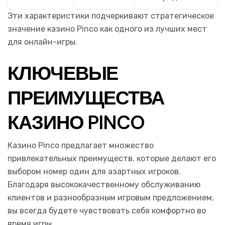
Эти характеристики подчеркивают стратегическое
значение казино Pinco как одного из лучших мест
для онлайн-игры.
КЛЮЧЕВЫЕ
ПРЕИМУЩЕСТВА
КАЗИНО PINCO
Казино Pinco предлагает множество
привлекательных преимуществ, которые делают его
выбором номер один для азартных игроков.
Благодаря высококачественному обслуживанию
клиентов и разнообразным игровым предложением,
вы всегда будете чувствовать себя комфортно во
время игры.