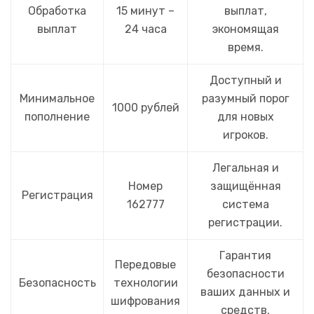
Обработка
15 минут –
выплат,
выплат
24 часа
экономящая
время.
Доступный и
Минимальное
разумный порог
1000 рублей
пополнение
для новых
игроков.
Легальная и
Номер
защищённая
Регистрация
162777
система
регистрации.
Гарантия
Передовые
безопасности
Безопасность
технологии
ваших данных и
шифрования
средств.