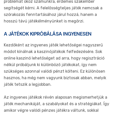
problémát okoz számunkra, érdemes szakember
segítségét kérni. A felelősségteljes játék nemcsak a
szórakozás fenntartásához járul hozzá, hanem a
hosszú távú játékélményünket is megőrzi.
A JÁTÉKOK KIPRÓBÁLÁSA INGYENESEN
Kezdőként az ingyenes játék lehetőségei nagyszerű
módot kínálnak a kaszinójátékok felfedezésére. Sok
online kaszinó lehetőséget ad arra, hogy regisztráció
nélkül próbáljunk ki különböző játékokat, így nem
szükséges azonnal valódi pénzt költeni. Ez különösen
hasznos, ha még nem vagyunk biztosak abban, melyik
játék tetszik a legjobban.
Az ingyenes játékok révén alaposan megismerhetjük a
játék mechanikáját, a szabályokat és a stratégiákat. Így
amikor végre valódi pénzes játékra váltunk, sokkal