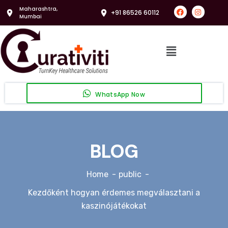
Maharashtra,
+91 86526 60112
Mumbai
WhatsApp Now
BLOG
Home
public
Kezdőként hogyan érdemes megválasztani a
kaszinójátékokat