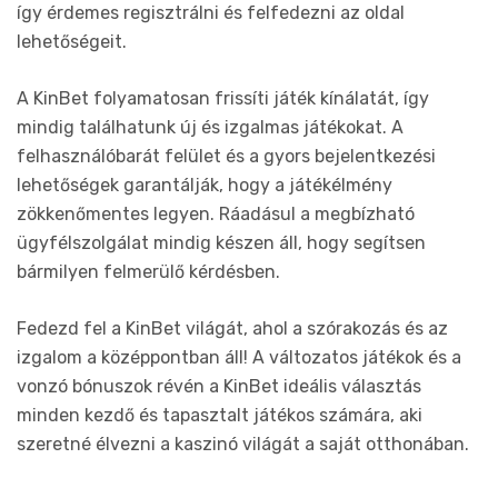
így érdemes regisztrálni és felfedezni az oldal
lehetőségeit.
A KinBet folyamatosan frissíti játék kínálatát, így
mindig találhatunk új és izgalmas játékokat. A
felhasználóbarát felület és a gyors bejelentkezési
lehetőségek garantálják, hogy a játékélmény
zökkenőmentes legyen. Ráadásul a megbízható
ügyfélszolgálat mindig készen áll, hogy segítsen
bármilyen felmerülő kérdésben.
Fedezd fel a KinBet világát, ahol a szórakozás és az
izgalom a középpontban áll! A változatos játékok és a
vonzó bónuszok révén a KinBet ideális választás
minden kezdő és tapasztalt játékos számára, aki
szeretné élvezni a kaszinó világát a saját otthonában.