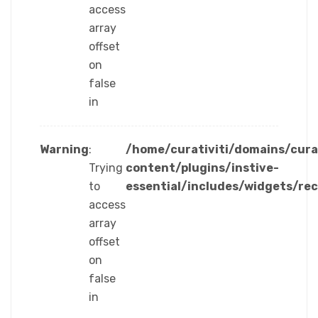
access
array
offset
on
false
in
Warning
:
/home/curativiti/domains/cura
Trying
content/plugins/instive-
to
essential/includes/widgets/re
access
array
offset
on
false
in