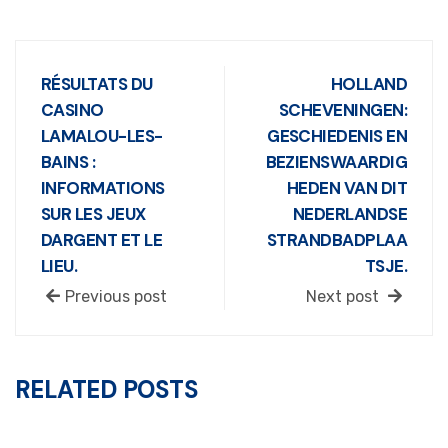
RÉSULTATS DU
HOLLAND
CASINO
SCHEVENINGEN:
LAMALOU-LES-
GESCHIEDENIS EN
BAINS :
BEZIENSWAARDIG
INFORMATIONS
HEDEN VAN DIT
SUR LES JEUX
NEDERLANDSE
DARGENT ET LE
STRANDBADPLAA
LIEU.
TSJE.
Previous post
Next post
RELATED POSTS