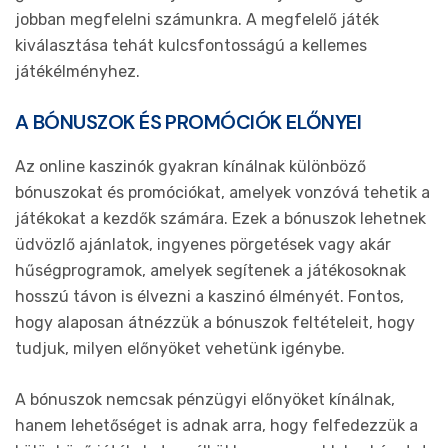
jobban megfelelni számunkra. A megfelelő játék
kiválasztása tehát kulcsfontosságú a kellemes
játékélményhez.
A BÓNUSZOK ÉS PROMÓCIÓK ELŐNYEI
Az online kaszinók gyakran kínálnak különböző
bónuszokat és promóciókat, amelyek vonzóvá tehetik a
játékokat a kezdők számára. Ezek a bónuszok lehetnek
üdvözlő ajánlatok, ingyenes pörgetések vagy akár
hűségprogramok, amelyek segítenek a játékosoknak
hosszú távon is élvezni a kaszinó élményét. Fontos,
hogy alaposan átnézzük a bónuszok feltételeit, hogy
tudjuk, milyen előnyöket vehetünk igénybe.
A bónuszok nemcsak pénzügyi előnyöket kínálnak,
hanem lehetőséget is adnak arra, hogy felfedezzük a