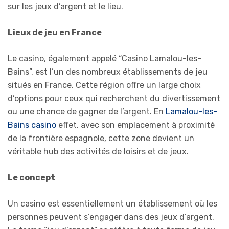
sur les jeux d’argent et le lieu.
Lieux de jeu en France
Le casino, également appelé “Casino Lamalou-les-
Bains”, est l’un des nombreux établissements de jeu
situés en France. Cette région offre un large choix
d’options pour ceux qui recherchent du divertissement
ou une chance de gagner de l’argent. En
Lamalou-les-
Bains casino
effet, avec son emplacement à proximité
de la frontière espagnole, cette zone devient un
véritable hub des activités de loisirs et de jeux.
Le concept
Un casino est essentiellement un établissement où les
personnes peuvent s’engager dans des jeux d’argent.