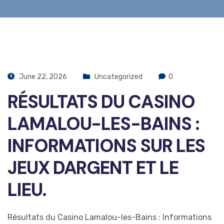
June 22, 2026
Uncategorized
0
RÉSULTATS DU CASINO
LAMALOU-LES-BAINS :
INFORMATIONS SUR LES
JEUX DARGENT ET LE
LIEU.
Résultats du Casino Lamalou-les-Bains : Informations