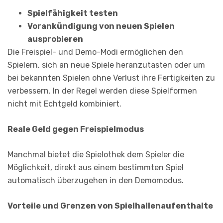
Spielfähigkeit testen
Vorankündigung von neuen Spielen
ausprobieren
Die Freispiel- und Demo-Modi ermöglichen den
Spielern, sich an neue Spiele heranzutasten oder um
bei bekannten Spielen ohne Verlust ihre Fertigkeiten zu
verbessern. In der Regel werden diese Spielformen
nicht mit Echtgeld kombiniert.
Reale Geld gegen Freispielmodus
Manchmal bietet die Spielothek dem Spieler die
Möglichkeit, direkt aus einem bestimmten Spiel
automatisch überzugehen in den Demomodus.
Vorteile und Grenzen von Spielhallenaufenthalte