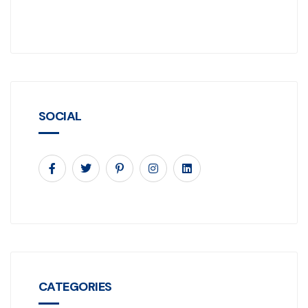
SOCIAL
CATEGORIES