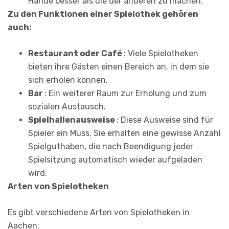
Hände besser als die der anderen zu machen.
Zu den Funktionen einer Spielothek gehören
auch:
Restaurant oder Café
: Viele Spielotheken
bieten ihre Gästen einen Bereich an, in dem sie
sich erholen können.
Bar
: Ein weiterer Raum zur Erholung und zum
sozialen Austausch.
Spielhallenausweise
: Diese Ausweise sind für
Spieler ein Muss. Sie erhalten eine gewisse Anzahl
Spielguthaben, die nach Beendigung jeder
Spielsitzung automatisch wieder aufgeladen
wird.
Arten von Spielotheken
Es gibt verschiedene Arten von Spielotheken in
Aachen: