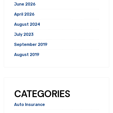
June 2026
April 2026
August 2024
July 2023
September 2019
August 2019
CATEGORIES
Auto Insurance