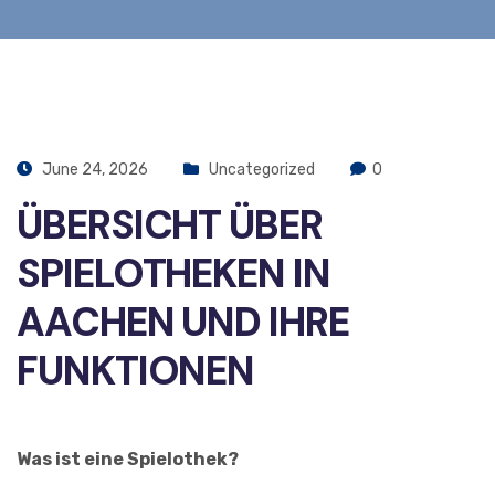
June 24, 2026
Uncategorized
0
ÜBERSICHT ÜBER
SPIELOTHEKEN IN
AACHEN UND IHRE
FUNKTIONEN
Was ist eine Spielothek?