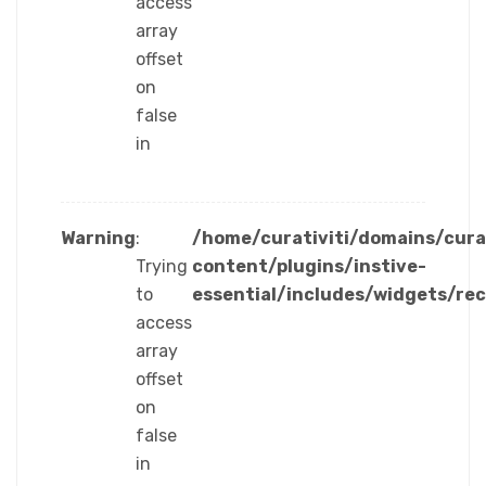
access
array
offset
on
false
in
Warning
:
/home/curativiti/domains/cura
Trying
content/plugins/instive-
to
essential/includes/widgets/re
access
array
offset
on
false
in