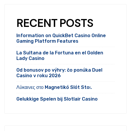
RECENT POSTS
Information on QuickBet Casino Online
Gaming Platform Features
La Sultana de la Fortuna en el Golden
Lady Casino
Od bonusov po výhry: čo ponúka Duel
Casino v roku 2026
Λύκαινες στο Magnetikó Slót Stoι.
Gelukkige Spelen bij Slotlair Casino