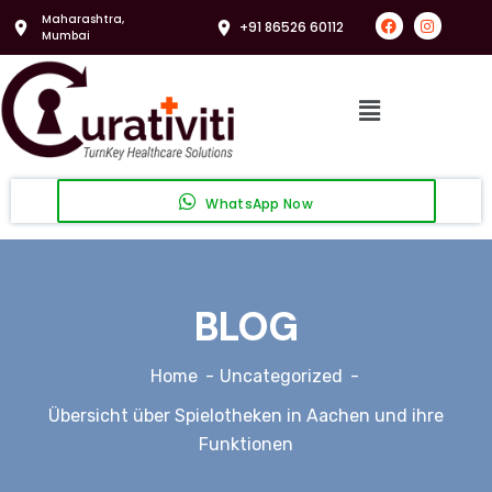
Maharashtra,
+91 86526 60112
Mumbai
WhatsApp Now
BLOG
Home
Uncategorized
Übersicht über Spielotheken in Aachen und ihre
Funktionen