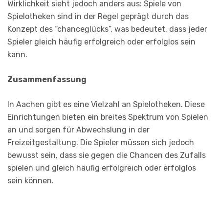
Wirklichkeit sieht jedoch anders aus: Spiele von
Spielotheken sind in der Regel geprägt durch das
Konzept des “chanceglücks”, was bedeutet, dass jeder
Spieler gleich häufig erfolgreich oder erfolglos sein
kann.
Zusammenfassung
In Aachen gibt es eine Vielzahl an Spielotheken. Diese
Einrichtungen bieten ein breites Spektrum von Spielen
an und sorgen für Abwechslung in der
Freizeitgestaltung. Die Spieler müssen sich jedoch
bewusst sein, dass sie gegen die Chancen des Zufalls
spielen und gleich häufig erfolgreich oder erfolglos
sein können.