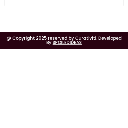
@ Copyright 2025 reserved by Curativiti. Developed
By
SPOILEDIDEAS