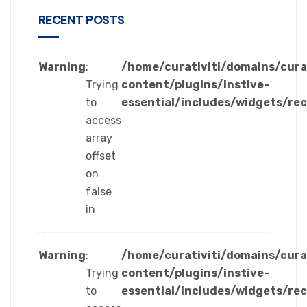
RECENT POSTS
Warning
:
/home/curativiti/domains/cura
Trying
content/plugins/instive-
to
essential/includes/widgets/re
access
array
offset
on
false
in
Warning
:
/home/curativiti/domains/cura
Trying
content/plugins/instive-
to
essential/includes/widgets/re