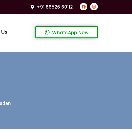
+91 86526 60112
 Us
WhatsApp Now
baden