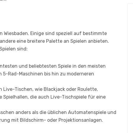
in Wiesbaden. Einige sind speziell auf bestimmte
ndere eine breitere Palette an Spielen anbieten.
Spielen sind:
ntesten und beliebtesten Spiele in den meisten
hen 5-Rad-Maschinen bis hin zu moderneren
an Live-Tischen, wie Blackjack oder Roulette,
 Spielhallen, die auch Live-Tischspiele für eine
bisschen anders als die üblichen Automatenspiele und
hrung mit Bildschirm- oder Projektionsanlagen.