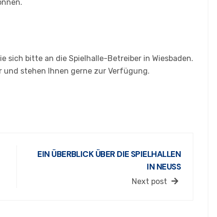
önnen.
 sich bitte an die Spielhalle-Betreiber in Wiesbaden.
r und stehen Ihnen gerne zur Verfügung.
EIN ÜBERBLICK ÜBER DIE SPIELHALLEN
IN NEUSS
Next post