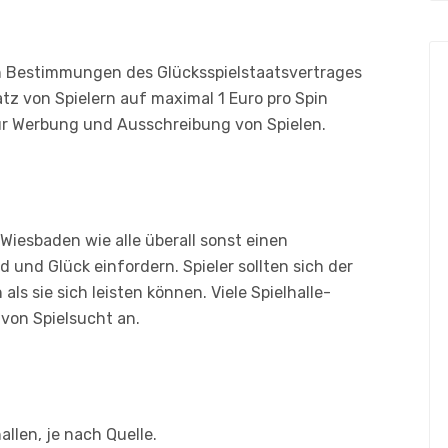
n Bestimmungen des Glücksspielstaatsvertrages
tz von Spielern auf maximal 1 Euro pro Spin
ür Werbung und Ausschreibung von Spielen.
n Wiesbaden wie alle überall sonst einen
nd Glück einfordern. Spieler sollten sich der
ls sie sich leisten können. Viele Spielhalle-
 von Spielsucht an.
allen, je nach Quelle.