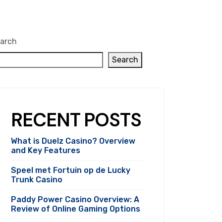
arch
Search
RECENT POSTS
What is Duelz Casino? Overview
and Key Features
Speel met Fortuin op de Lucky
Trunk Casino
Paddy Power Casino Overview: A
Review of Online Gaming Options