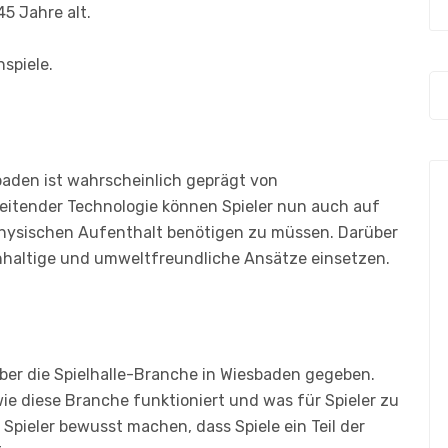
5 Jahre alt.
spiele.
baden ist wahrscheinlich geprägt von
reitender Technologie können Spieler nun auch auf
 physischen Aufenthalt benötigen zu müssen. Darüber
hhaltige und umweltfreundliche Ansätze einsetzen.
über die Spielhalle-Branche in Wiesbaden gegeben.
wie diese Branche funktioniert und was für Spieler zu
h Spieler bewusst machen, dass Spiele ein Teil der