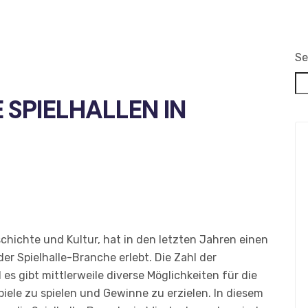
Se
 SPIELHALLEN IN
chichte und Kultur, hat in den letzten Jahren einen
 Spielhalle-Branche erlebt. Die Zahl der
es gibt mittlerweile diverse Möglichkeiten für die
iele zu spielen und Gewinne zu erzielen. In diesem