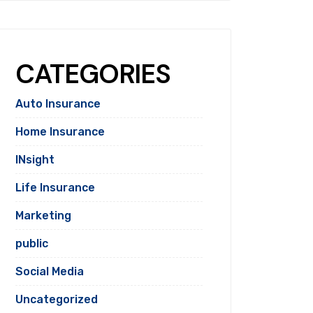
CATEGORIES
Auto Insurance
Home Insurance
INsight
Life Insurance
Marketing
public
Social Media
Uncategorized