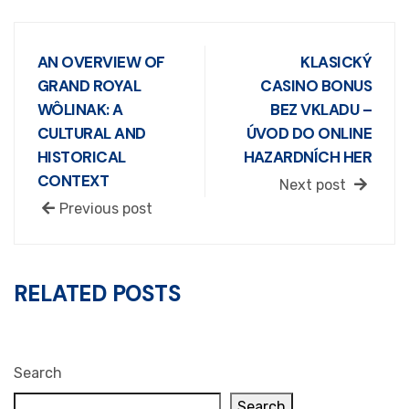
AN OVERVIEW OF
KLASICKÝ
GRAND ROYAL
CASINO BONUS
WÔLINAK: A
BEZ VKLADU –
CULTURAL AND
ÚVOD DO ONLINE
HISTORICAL
HAZARDNÍCH HER
CONTEXT
Next post
Previous post
RELATED POSTS
Search
Search