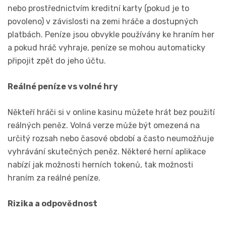
nebo prostřednictvím kreditní karty (pokud je to
povoleno) v závislosti na zemi hráče a dostupných
platbách. Peníze jsou obvykle používány ke hraním her
a pokud hráč vyhraje, peníze se mohou automaticky
připojit zpět do jeho účtu.
Reálné peníze vs volné hry
Někteří hráči si v online kasinu můžete hrát bez použití
reálných peněz. Volná verze může být omezená na
určitý rozsah nebo časové období a často neumožňuje
vyhrávání skutečných peněz. Některé herní aplikace
nabízí jak možnosti herních tokenů, tak možnosti
hraním za reálné peníze.
Rizika a odpovědnost