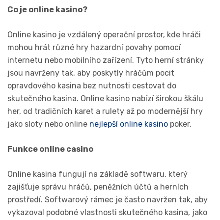
Co je online kasino?
Online kasino je vzdálený operační prostor, kde hráči
mohou hrát různé hry hazardní povahy pomocí
internetu nebo mobilního zařízení. Tyto herní stránky
jsou navrženy tak, aby poskytly hráčům pocit
opravdového kasina bez nutnosti cestovat do
skutečného kasina. Online kasino nabízí širokou škálu
her, od tradičních karet a rulety až po modernější hry
jako sloty nebo online
nejlepší online kasino
poker.
Funkce online casino
Online kasina fungují na základě softwaru, který
zajišťuje správu hráčů, peněžních účtů a herních
prostředí. Softwarový rámec je často navržen tak, aby
vykazoval podobné vlastnosti skutečného kasina, jako