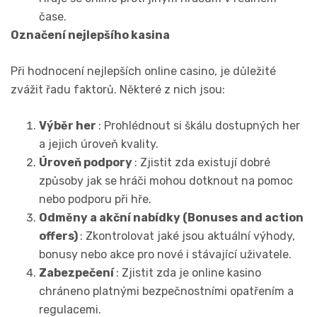
čase.
Označení nejlepšího kasina
Při hodnocení nejlepších online casino, je důležité
zvážit řadu faktorů. Některé z nich jsou:
Výběr her
: Prohlédnout si škálu dostupných her
a jejich úroveň kvality.
Úroveň podpory
: Zjistit zda existují dobré
způsoby jak se hráči mohou dotknout na pomoc
nebo podporu při hře.
Odměny a akční nabídky (Bonuses and action
offers)
: Zkontrolovat jaké jsou aktuální výhody,
bonusy nebo akce pro nové i stávající uživatele.
Zabezpečení
: Zjistit zda je online kasino
chráneno platnými bezpečnostními opatřením a
regulacemi.