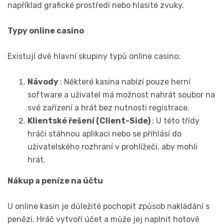
například grafické prostředí nebo hlasité zvuky.
Typy online casino
Existují dvě hlavní skupiny typů online casino:
Návody
: Některé kasina nabízí pouze herní
software a uživatel má možnost nahrát soubor na
své zařízení a hrát bez nutnosti registrace.
Klientské řešení (Client-Side)
: U této třídy
hráči stáhnou aplikaci nebo se přihlásí do
uživatelského rozhraní v prohlížeči, aby mohli
hrát.
Nákup a peníze na účtu
U online kasin je důležité pochopit způsob nakládání s
penězi. Hráč vytvoří účet a může jej naplnit hotově