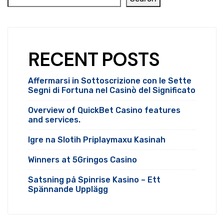
RECENT POSTS
Affermarsi in Sottoscrizione con le Sette
Segni di Fortuna nel Casinò del Significato
Overview of QuickBet Casino features
and services.
Igre na Slotih Priplaymaxu Kasinah
Winners at 5Gringos Casino
Satsning på Spinrise Kasino – Ett
Spännande Upplägg