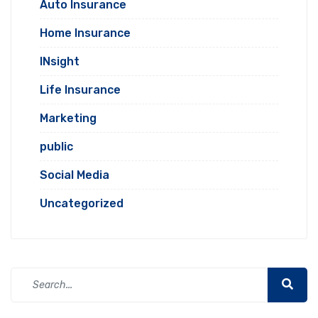
Auto Insurance
Home Insurance
INsight
Life Insurance
Marketing
public
Social Media
Uncategorized