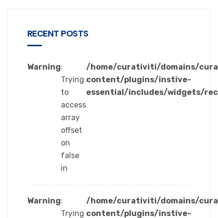
RECENT POSTS
Warning
:
/home/curativiti/domains/cura
Trying
content/plugins/instive-
to
essential/includes/widgets/re
access
array
offset
on
false
in
Warning
:
/home/curativiti/domains/cura
Trying
content/plugins/instive-