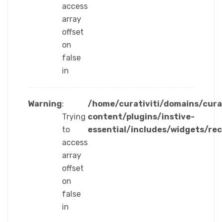
access
array
offset
on
false
in
Warning
:
/home/curativiti/domains/cura
Trying
content/plugins/instive-
to
essential/includes/widgets/re
access
array
offset
on
false
in