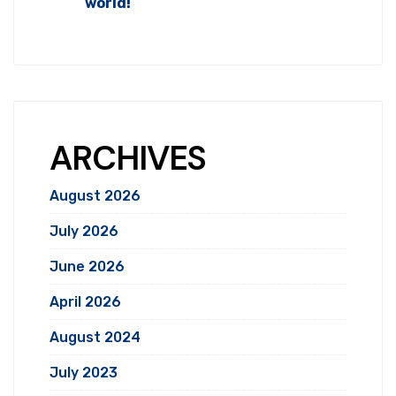
world!
ARCHIVES
August 2026
July 2026
June 2026
April 2026
August 2024
July 2023