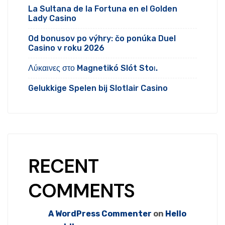
La Sultana de la Fortuna en el Golden
Lady Casino
Od bonusov po výhry: čo ponúka Duel
Casino v roku 2026
Λύκαινες στο Magnetikó Slót Stoι.
Gelukkige Spelen bij Slotlair Casino
RECENT
COMMENTS
A WordPress Commenter
on
Hello