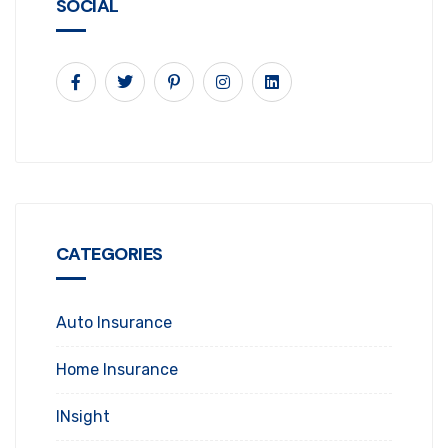
SOCIAL
CATEGORIES
Auto Insurance
Home Insurance
INsight