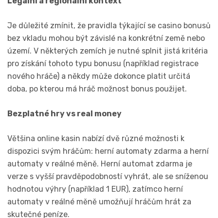
Legální a regionální kontext
Je důležité zmínit, že pravidla týkající se casino bonusů
bez vkladu mohou být závislé na konkrétní země nebo
území. V některých zemích je nutné splnit jistá kritéria
pro získání tohoto typu bonusu (například registrace
nového hráče) a někdy může dokonce platit určitá
doba, po kterou má hráč možnost bonus použijet.
Bezplatné hry vs real money
Většina online kasin nabízí dvě různé možnosti k
dispozici svým hráčům: herní automaty zdarma a herní
automaty v reálné měně. Herní automat zdarma je
verze s vyšší pravděpodobností vyhrát, ale se sníženou
hodnotou výhry (například 1 EUR), zatímco herní
automaty v reálné měně umožňují hráčům hrát za
skutečné peníze.