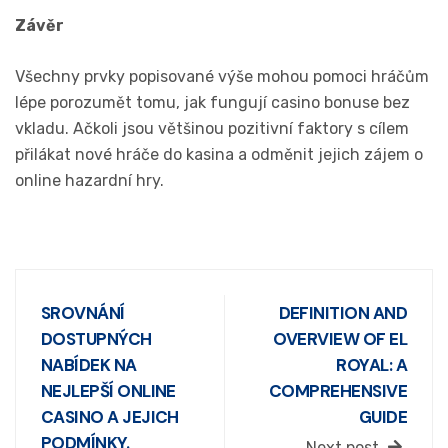
Závěr
Všechny prvky popisované výše mohou pomoci hráčům
lépe porozumět tomu, jak fungují casino bonuse bez
vkladu. Ačkoli jsou většinou pozitivní faktory s cílem
přilákat nové hráče do kasina a odměnit jejich zájem o
online hazardní hry.
SROVNÁNÍ
DEFINITION AND
DOSTUPNÝCH
OVERVIEW OF EL
NABÍDEK NA
ROYAL: A
NEJLEPŠÍ ONLINE
COMPREHENSIVE
CASINO A JEJICH
GUIDE
PODMÍNKY.
Next post