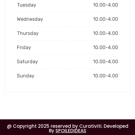
Tuesday
10.00-4.00
Wednesday
10.00-4.00
Thursday
10.00-4.00
Friday
10.00-4.00
Saturday
10.00-4.00
Sunday
10.00-4.00
@ Copyright 2025 reserved by Curativiti. Developed
By
SPOILEDIDEAS