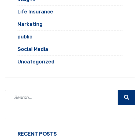
Life Insurance
Marketing
public
Social Media
Uncategorized
RECENT POSTS