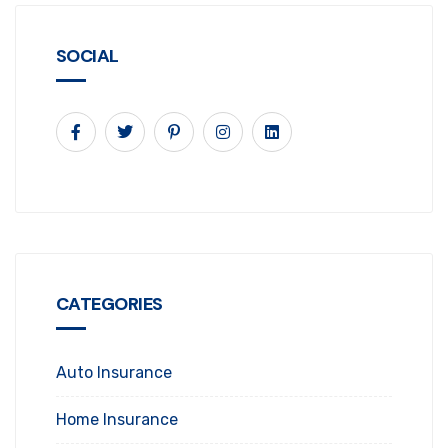
SOCIAL
CATEGORIES
Auto Insurance
Home Insurance