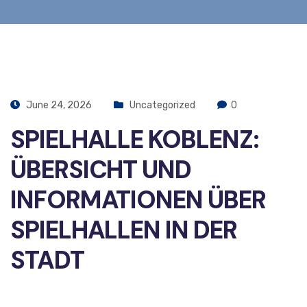
June 24, 2026
Uncategorized
0
SPIELHALLE KOBLENZ:
ÜBERSICHT UND
INFORMATIONEN ÜBER
SPIELHALLEN IN DER
STADT