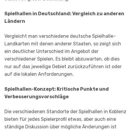
Spielhallen in Deutschland: Vergleich zu anderen
Ländern
Vergleicht man verschiedene deutsche Spielhalle-
Landkarten mit denen anderer Staaten, so zeigt sich
ein deutlicher Unterschied im Angebot der
verschiedener Spielen. Es bleibt abzuwarten, ob dies
nur auf das jeweilige Gebiet zurückzuführen ist oder
auf die lokalen Anforderungen.
Spielhallen-Konzept: Kritische Punkte und
Verbesserungsvorschläge
Die verschiedenen Standorte der Spielhallen in Koblenz
bieten für jedes Spielerprofil etwas, aber auch eine
ständige Diskussion über mögliche Änderungen ist