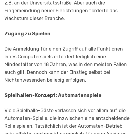
z.B. an der Universitätsstraße. Aber auch die
Eingemeindung neuer Einrichtungen förderte das
Wachstum dieser Branche.
Zugang zu Spielen
Die Anmeldung für einen Zugriff auf alle Funktionen
eines Computerspiels erfordert lediglich eine
Mindestalter von 18 Jahren, was in den meisten Fällen
auch gilt. Dennoch kann der Einstieg selbst bei
Nichtanwesenden beliebig erfolgen.
Spielhallen-Konzept: Automatenspiele
Viele Spielhalle-Gäste verlassen sich vor allem auf die
Automaten-Spielle, die inzwischen eine entscheidende
Rolle spielen. Tatsächlich ist der Automaten-Betrieb
sehr effektiv und macht es möglich für neue Anbieter,