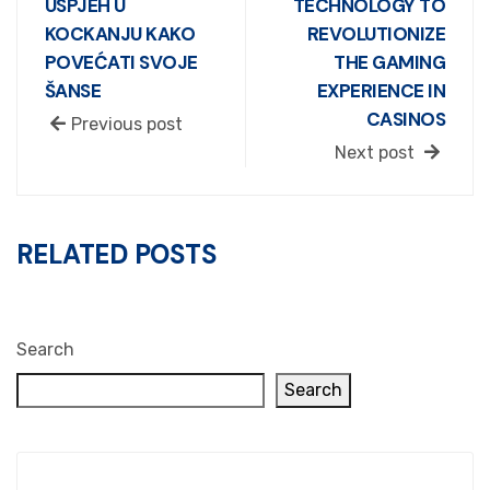
USPJEH U
TECHNOLOGY TO
KOCKANJU KAKO
REVOLUTIONIZE
POVEĆATI SVOJE
THE GAMING
ŠANSE
EXPERIENCE IN
CASINOS
Previous post
Next post
RELATED POSTS
Search
Search