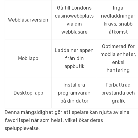
Gå till Londons
Inga
casinowebbplats
nedladdningar
Webbläsarversion
via din
krävs, snabb
webbläsare
åtkomst
Optimerad för
Ladda ner appen
mobila enheter,
Mobilapp
från din
enkel
appbutik
hantering
Installera
Förbättrad
Desktop-app
programvaran
prestanda och
på din dator
grafik
Denna mångsidighet gör att spelare kan njuta av sina
favoritspel när som helst, vilket ökar deras
spelupplevelse.