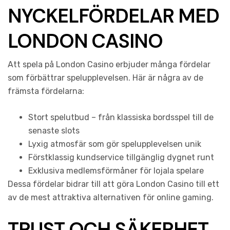
NYCKELFÖRDELAR MED
LONDON CASINO
Att spela på London Casino erbjuder många fördelar
som förbättrar spelupplevelsen. Här är några av de
främsta fördelarna:
Stort spelutbud – från klassiska bordsspel till de
senaste slots
Lyxig atmosfär som gör spelupplevelsen unik
Förstklassig kundservice tillgänglig dygnet runt
Exklusiva medlemsförmåner för lojala spelare
Dessa fördelar bidrar till att göra London Casino till ett
av de mest attraktiva alternativen för online gaming.
TRUST OCH SÄKERHET