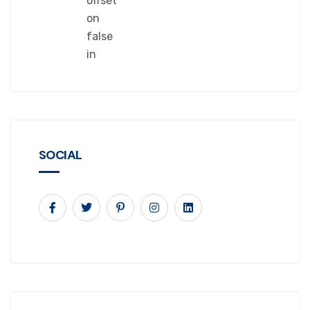
offset
on
false
in
SOCIAL