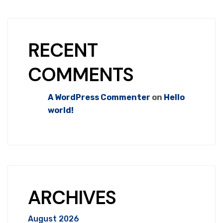
RECENT
COMMENTS
A WordPress Commenter
on
Hello
world!
ARCHIVES
August 2026