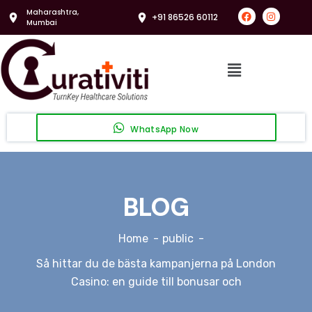
Maharashtra,
+91 86526 60112
Mumbai
WhatsApp Now
BLOG
Home
public
Så hittar du de bästa kampanjerna på London
Casino: en guide till bonusar och