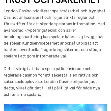
London Casino prioriterar spelarsäkerhet och trygghet.
Casinot är licensierat och följer strikta regler och
föreskrifter för att skydda spelarnas information. Med
avancerad krypteringsteknik och säker
betalningshantering kan spelare känna sig trygga när
de spelar. Kundserviceteamet är också utbildat att
hantera eventuella frågor kring säkerhet och stödja
spelare i att göra informerade val.
Det är viktigt att bara spela på licensierade och
reglerade casinon för att säkerställa en rättvis och
säker spelupplevelse. London Casino erbjuder just
detta, vilket gör det till ett pålitligt val för både nya
och erfarna spelare.