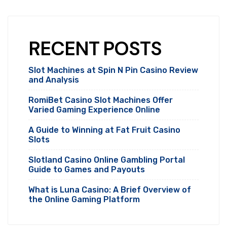
RECENT POSTS
Slot Machines at Spin N Pin Casino Review
and Analysis
RomiBet Casino Slot Machines Offer
Varied Gaming Experience Online
A Guide to Winning at Fat Fruit Casino
Slots
Slotland Casino Online Gambling Portal
Guide to Games and Payouts
What is Luna Casino: A Brief Overview of
the Online Gaming Platform