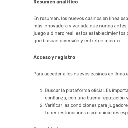
Resumen analítico
En resumen, los nuevos casinos en línea es
más innovadora y variada que nunca antes. 
juego a dinero real, estos establecimiento
que buscan diversión y entretenimiento.
Acceso y registro
Para acceder a los nuevos casinos en línea 
Buscar la plataforma oficial: Es importa
confianza, con una buena reputación 
Verificar las condiciones para jugado
tener restricciones o prohibiciones esp