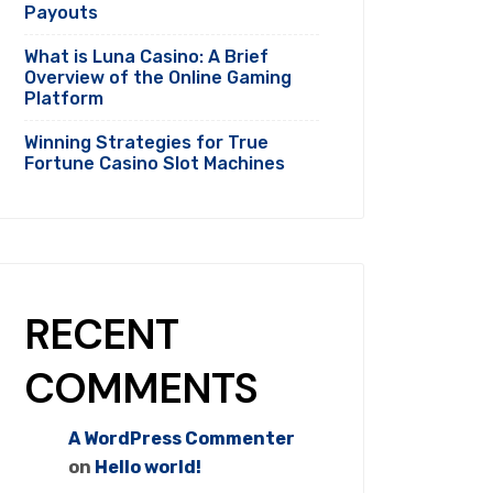
Payouts
What is Luna Casino: A Brief
Overview of the Online Gaming
Platform
Winning Strategies for True
Fortune Casino Slot Machines
RECENT
COMMENTS
A WordPress Commenter
on
Hello world!