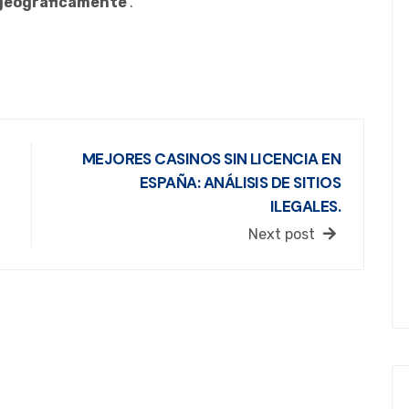
 geográficamente
.
MEJORES CASINOS SIN LICENCIA EN
ESPAÑA: ANÁLISIS DE SITIOS
ILEGALES.
Next post