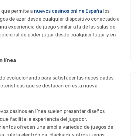
l que permite a
nuevos casinos online España
los
egos de azar desde cualquier dispositivo conectado a
na experiencia de juego similar a la de las salas de
adicional de poder jugar desde cualquier lugar y en
n línea
ido evolucionando para satisfacer las necesidades
acterísticas que se destacan en esta nueva
evos casinos en línea suelen presentar diseños
ue facilita la experiencia del jugador.
imientos ofrecen una amplia variedad de juegos de
s, ruleta electrónica, blackjack y otros juegos