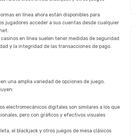
ormas en línea ahora están disponibles para
 los jugadores acceder a sus cuentas desde cualquier
net.
 casinos en línea suelen tener medidas de seguridad
idad y la integridad de las transacciones de pago.
cen una amplia variedad de opciones de juego.
luyen:
gos electromecánicos digitales son similares a los que
ionales, pero con gráficos y efectivos visuales
uleta, el blackjack y otros juegos de mesa clásicos