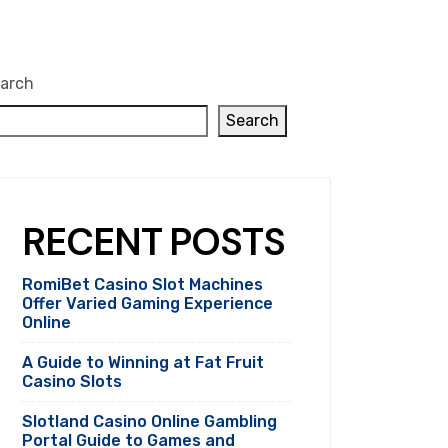
arch
Search
RECENT POSTS
RomiBet Casino Slot Machines
Offer Varied Gaming Experience
Online
A Guide to Winning at Fat Fruit
Casino Slots
Slotland Casino Online Gambling
Portal Guide to Games and