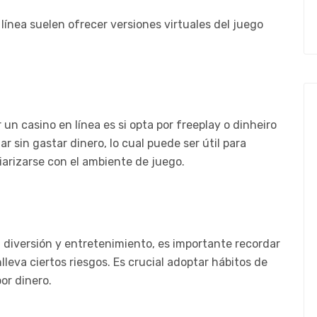
línea suelen ofrecer versiones virtuales del juego
 un casino en línea es si opta por freeplay o dinheiro
r sin gastar dinero, lo cual puede ser útil para
iarizarse con el ambiente de juego.
 diversión y entretenimiento, es importante recordar
leva ciertos riesgos. Es crucial adoptar hábitos de
or dinero.