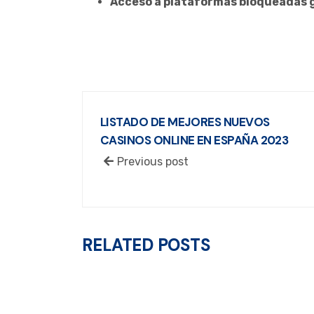
Acceso a plataformas bloqueadas
LISTADO DE MEJORES NUEVOS
CASINOS ONLINE EN ESPAÑA 2023
Previous post
RELATED POSTS