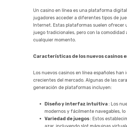
Un casino en línea es una plataforma digita
jugadores acceder a diferentes tipos de ju
Internet. Estas plataformas suelen ofrecer u
juego tradicionales, pero con la comodidad 
cualquier momento.
Características de los nuevos casinos e
Los nuevos casinos en línea españoles han 
crecientes del mercado. Algunas de las car
generación de plataformas incluyen:
Diseño y interfaz intuitiva
: Los nu
modernos y fácilmente navegables, lo q
Variedad de juegos
: Estos establec
azar, incluyendo slot máquinas virtuale