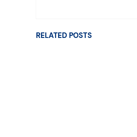
RELATED POSTS