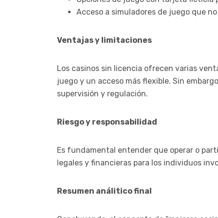
Acceso a simuladores de juego que no
Ventajas y limitaciones
Los casinos sin licencia ofrecen varias ven
juego y un acceso más flexible. Sin embargo,
supervisión y regulación.
Riesgo y responsabilidad
Es fundamental entender que operar o parti
legales y financieras para los individuos inv
Resumen análitico final