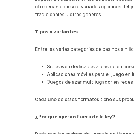
ofrecerían acceso a variadas opciones del 
tradicionales u otros géneros.
Tipos o variantes
Entre las varias categorías de casinos sin l
Sitios web dedicados al casino en líne
Aplicaciones móviles para el juego en l
Juegos de azar multijugador en redes 
Cada uno de estos formatos tiene sus propia
¿Por qué operan fuera de la ley?