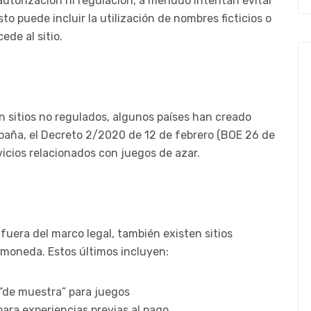
 autorización ni regulación, a menudo intentan evitar
sto puede incluir la utilización de nombres ficticios o
de al sitio.
en sitios no regulados, algunos países han creado
spaña, el Decreto 2/2020 de 12 de febrero (BOE 26 de
rvicios relacionados con juegos de azar.
 fuera del marco legal, también existen sitios
 moneda. Estos últimos incluyen:
“de muestra” para juegos
para experiencias previas al pago