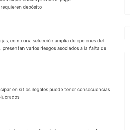
 requieren depósito
tajas, como una selección amplia de opciones del
 presentan varios riesgos asociados a la falta de
cipar en sitios ilegales puede tener consecuencias
olucrados.