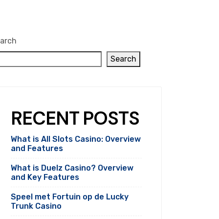
arch
Search
RECENT POSTS
What is All Slots Casino: Overview
and Features
What is Duelz Casino? Overview
and Key Features
Speel met Fortuin op de Lucky
Trunk Casino