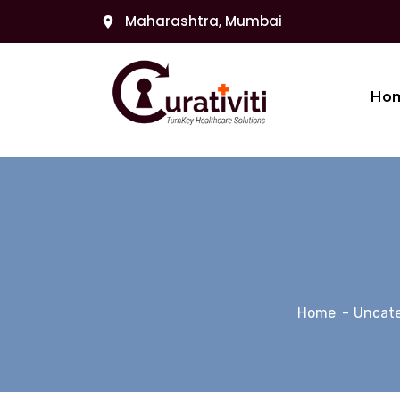
Maharashtra, Mumbai
Ho
Home
Uncate