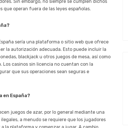
ores. Sin embargo, no siempre se cumplen dichos
les que operan fuera de las leyes españolas.
aña?
 España sería una plataforma o sitio web que ofrece
ner la autorización adecuada. Esto puede incluir la
onedas, blackjack u otros juegos de mesa, así como
. Los casinos sin licencia no cuentan con la
egurar que sus operaciones sean seguras e
ia en España?
ecen juegos de azar, por lo general mediante una
os ilegales, a menudo se requiere que los jugadores
a la plataforma y comenzar a jugar. A cambio,