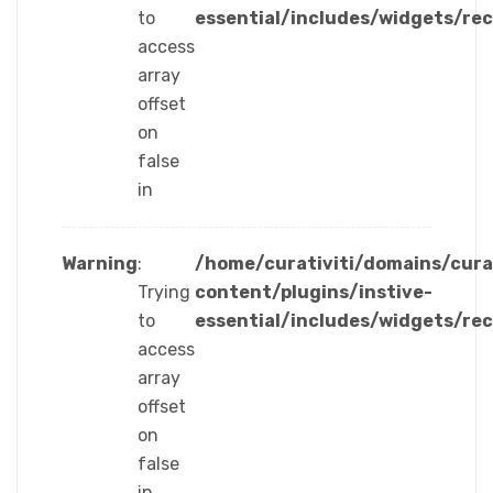
to
essential/includes/widgets/re
access
array
offset
on
false
in
Warning
:
/home/curativiti/domains/cura
Trying
content/plugins/instive-
to
essential/includes/widgets/re
access
array
offset
on
false
in