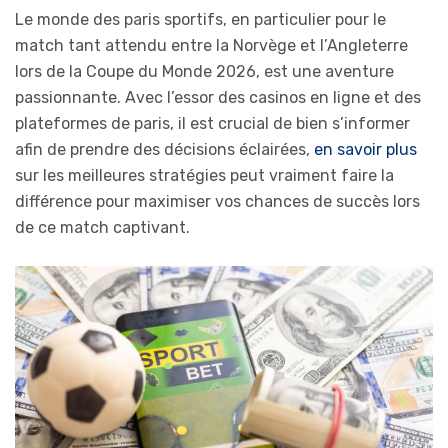
Le monde des paris sportifs, en particulier pour le
match tant attendu entre la Norvège et l’Angleterre
lors de la Coupe du Monde 2026, est une aventure
passionnante. Avec l’essor des casinos en ligne et des
plateformes de paris, il est crucial de bien s’informer
afin de prendre des décisions éclairées,
en savoir plus
sur les meilleures stratégies peut vraiment faire la
différence pour maximiser vos chances de succès lors
de ce match captivant.