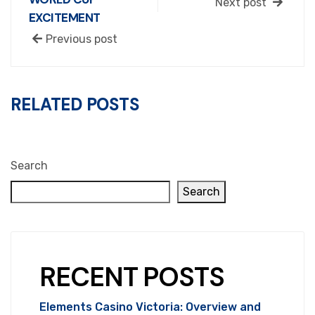
Next post
EXCITEMENT
Previous post
RELATED POSTS
Search
Search
RECENT POSTS
Elements Casino Victoria: Overview and