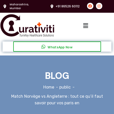
Maharashtra,
+91 86526 60112
Mumbai
WhatsApp Now
BLOG
Home
public
Match Norvège vs Angleterre : tout ce qu’il faut
savoir pour vos paris en