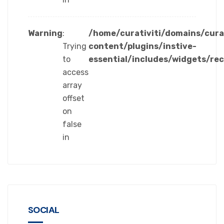
Warning
:
/home/curativiti/domains/cura
Trying
content/plugins/instive-
to
essential/includes/widgets/re
access
array
offset
on
false
in
SOCIAL