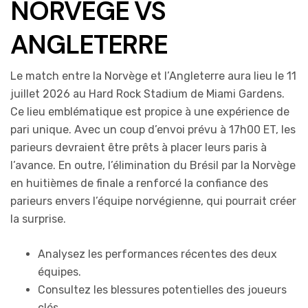
NORVÈGE VS
ANGLETERRE
Le match entre la Norvège et l’Angleterre aura lieu le 11
juillet 2026 au Hard Rock Stadium de Miami Gardens.
Ce lieu emblématique est propice à une expérience de
pari unique. Avec un coup d’envoi prévu à 17h00 ET, les
parieurs devraient être prêts à placer leurs paris à
l’avance. En outre, l’élimination du Brésil par la Norvège
en huitièmes de finale a renforcé la confiance des
parieurs envers l’équipe norvégienne, qui pourrait créer
la surprise.
Analysez les performances récentes des deux
équipes.
Consultez les blessures potentielles des joueurs
clés.