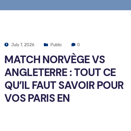
July 7, 2026
Public
0
MATCH NORVÈGE VS
ANGLETERRE : TOUT CE
QU’IL FAUT SAVOIR POUR
VOS PARIS EN