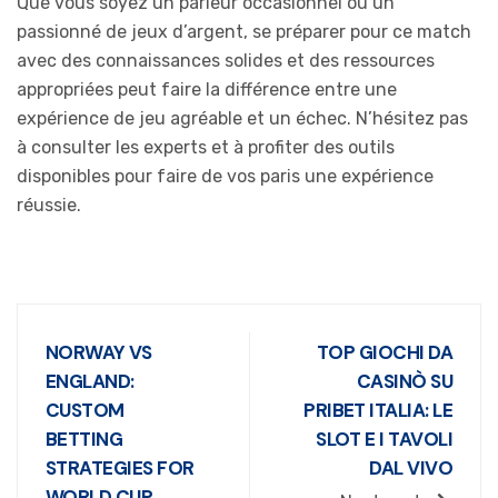
Que vous soyez un parieur occasionnel ou un
passionné de jeux d’argent, se préparer pour ce match
avec des connaissances solides et des ressources
appropriées peut faire la différence entre une
expérience de jeu agréable et un échec. N’hésitez pas
à consulter les experts et à profiter des outils
disponibles pour faire de vos paris une expérience
réussie.
NORWAY VS
TOP GIOCHI DA
ENGLAND:
CASINÒ SU
CUSTOM
PRIBET ITALIA: LE
BETTING
SLOT E I TAVOLI
STRATEGIES FOR
DAL VIVO
WORLD CUP