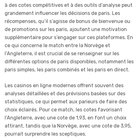
à des cotes compétitives et à des outils d’analyse peut
grandement influencer les décisions de paris. Les
récompenses, qu’il s’agisse de bonus de bienvenue ou
de promotions sur les paris, ajoutent une motivation
supplémentaire pour s’engager sur ces plateformes. En
ce qui concerne le match entre la Norvège et
l’Angleterre, il est crucial de se renseigner sur les
différentes options de paris disponibles, notamment les
paris simples, les paris combinés et les paris en direct.
Les casinos en ligne modernes offrent souvent des
analyses détaillées et des prévisions basées sur des
statistiques, ce qui permet aux parieurs de faire des
choix éclairés. Pour ce match, les cotes favorisant
l’Angleterre, avec une cote de 1,93, en font un choix
attirant, tandis que la Norvège, avec une cote de 3,95,
pourrait surprendre les sceptiques.