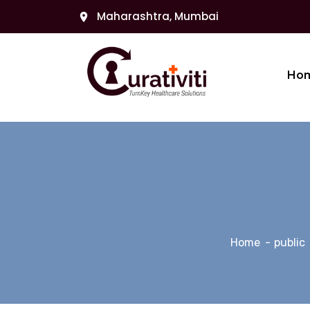
Maharashtra, Mumbai
Ho
Home
public