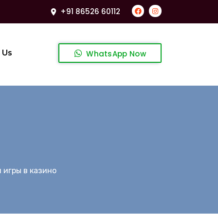
+91 86526 60112
 Us
WhatsApp Now
 игры в казино