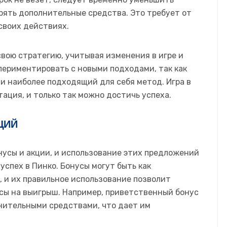
ерять дополнительные средства. Это требует от
своих действиях.
свою стратегию, учитывая изменения в игре и
периментировать с новыми подходами, так как
и наиболее подходящий для себя метод. Игра в
ация, и только так можно достичь успеха.
ЦИЙ
нусы и акции, и использование этих предложений
спех в Пинко. Бонусы могут быть как
 и их правильное использование позволит
нсы на выигрыш. Например, приветственный бонус
лнительными средствами, что дает им