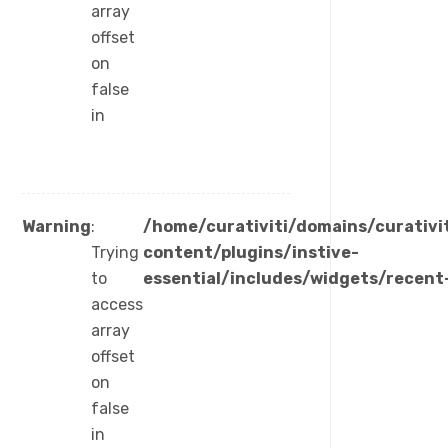
array
offset
on
false
in
Warning
:
/home/curativiti/domains/curativi
Trying
content/plugins/instive-
to
essential/includes/widgets/recent
access
array
offset
on
false
in