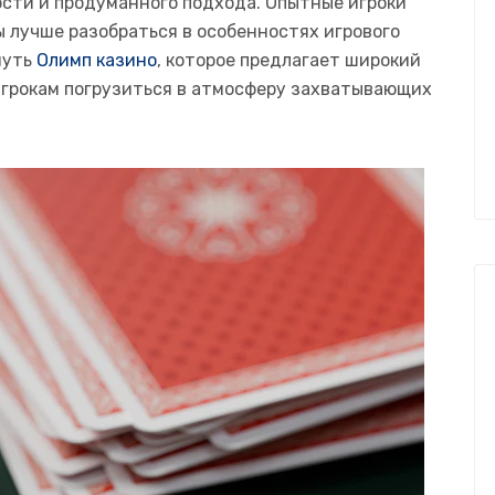
ости и продуманного подхода. Опытные игроки
ы лучше разобраться в особенностях игрового
нуть
Олимп казино
, которое предлагает широкий
 игрокам погрузиться в атмосферу захватывающих