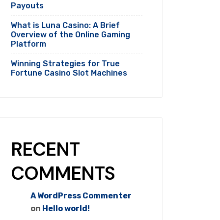
Payouts
What is Luna Casino: A Brief
Overview of the Online Gaming
Platform
Winning Strategies for True
Fortune Casino Slot Machines
RECENT
COMMENTS
A WordPress Commenter
on
Hello world!