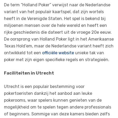
De term “Holland Poker” verwijst naar de Nederlandse
variant van het populair kaartspel, dat zijn wortels
heeft in de Verenigde Staten. Het spel is bekend bij
miljoenen mensen over de hele wereld en heeft een
rijke geschiedenis die dateert uit de vroege 20e eeuw.
De oorsprong van Holland Poker ligt in het Amerikaanse
Texas Hold’em, maar de Nederlandse variant heeft zich
ontwikkeld tot een
officiële website
unieke tak van
poker met zijn eigen specifieke regels en strategieën.
Faciliteiten in Utrecht
Utrecht is een populair bestemming voor
pokertoeristen dankzij het aanbod aan leuke
pokerooms, waar spelers kunnen genieten van de
mogelijkheid om te spelen tegen andere professionals
of beginners. Sommige van deze kamers bieden zelfs