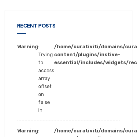
RECENT POSTS
Warning
:
/home/curativiti/domains/cura
Trying
content/plugins/instive-
to
essential/includes/widgets/re
access
array
offset
on
false
in
Warning
:
/home/curativiti/domains/cura