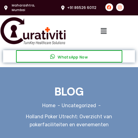
Maharashtra,
+91 86526 60112
Mumbai
WhatsApp Now
BLOG
Home
Uncategorized
Holland Poker Utrecht: Overzicht van
pokerfaciliteiten en evenementen