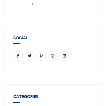
in
SOCIAL
CATEGORIES