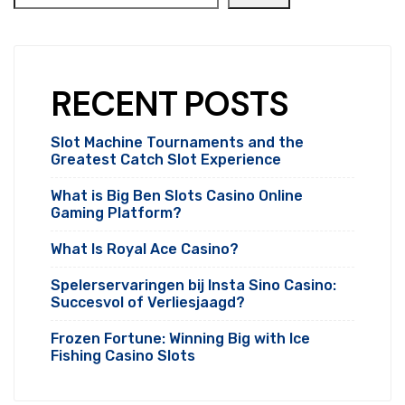
RECENT POSTS
Slot Machine Tournaments and the
Greatest Catch Slot Experience
What is Big Ben Slots Casino Online
Gaming Platform?
What Is Royal Ace Casino?
Spelerservaringen bij Insta Sino Casino:
Succesvol of Verliesjaagd?
Frozen Fortune: Winning Big with Ice
Fishing Casino Slots