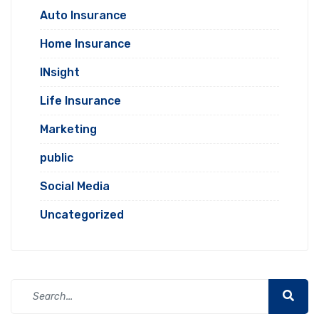
Auto Insurance
Home Insurance
INsight
Life Insurance
Marketing
public
Social Media
Uncategorized