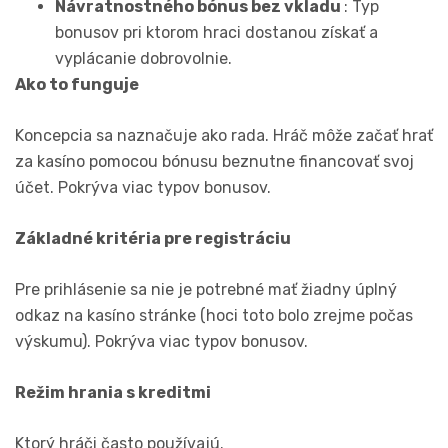
Návratnostného bónus bez vkladu
: Typ
bonusov pri ktorom hraci dostanou získať a
vyplácanie dobrovolnie.
Ako to funguje
Koncepcia sa naznačuje ako rada. Hráč môže začať hrať
za kasíno pomocou bónusu beznutne financovať svoj
účet. Pokrýva viac typov bonusov.
Základné kritéria pre registráciu
Pre prihlásenie sa nie je potrebné mať žiadny úplný
odkaz na kasíno stránke (hoci toto bolo zrejme počas
výskumu). Pokrýva viac typov bonusov.
Režim hrania s kreditmi
Ktorý hráči často používajú.