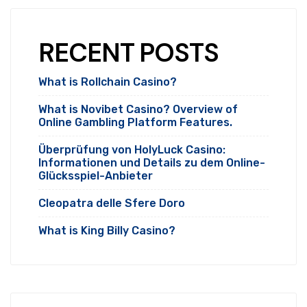
RECENT POSTS
What is Rollchain Casino?
What is Novibet Casino? Overview of
Online Gambling Platform Features.
Überprüfung von HolyLuck Casino:
Informationen und Details zu dem Online-
Glücksspiel-Anbieter
Cleopatra delle Sfere Doro
What is King Billy Casino?