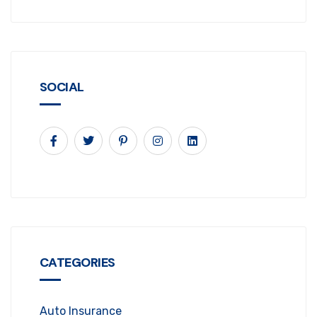
SOCIAL
CATEGORIES
Auto Insurance