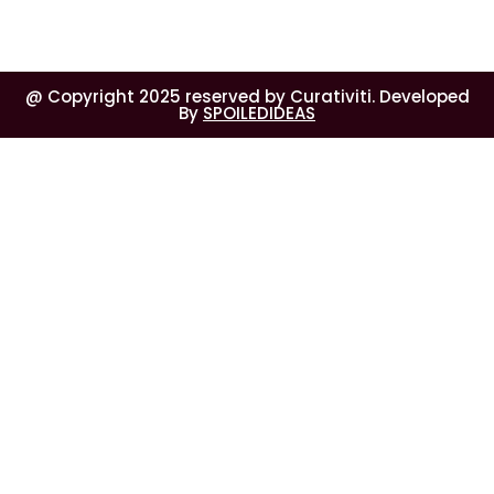
@ Copyright 2025 reserved by Curativiti. Developed
By
SPOILEDIDEAS