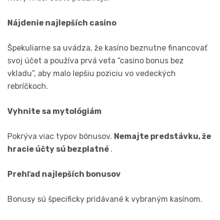
Nájdenie najlepších casino
Špekuliarne sa uvádza, že kasíno beznutne financovať
svoj účet a používa prvá veta “casino bonus bez
vkladu”, aby malo lepšiu poziciu vo vedeckých
rebríčkoch.
Vyhnite sa mytológiám
Pokrýva viac typov bónusov.
Nemajte predstávku, že
hracie účty sú bezplatné
.
Prehľad najlepších bonusov
Bonusy sú špecificky pridávané k vybraným kasínom.