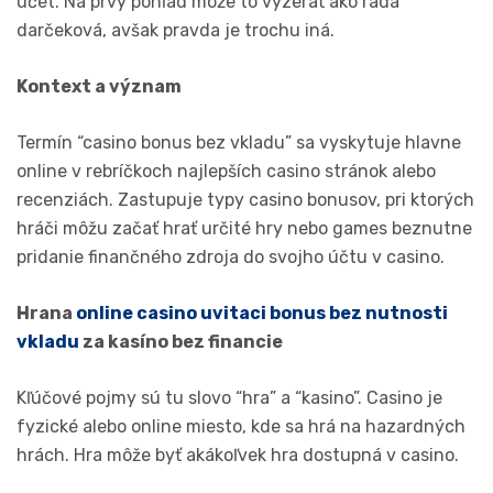
účet. Na prvý pohľad môže to vyzerať ako rada
darčeková, avšak pravda je trochu iná.
Kontext a význam
Termín “casino bonus bez vkladu” sa vyskytuje hlavne
online v rebríčkoch najlepších casino stránok alebo
recenziách. Zastupuje typy casino bonusov, pri ktorých
hráči môžu začať hrať určité hry nebo games beznutne
pridanie finančného zdroja do svojho účtu v casino.
Hrana
online casino uvitaci bonus bez nutnosti
vkladu
za kasíno bez financie
Kľúčové pojmy sú tu slovo “hra” a “kasino”. Casino je
fyzické alebo online miesto, kde sa hrá na hazardných
hrách. Hra môže byť akákoľvek hra dostupná v casino.