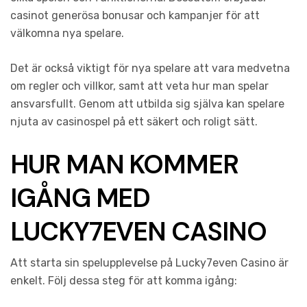
casinot generösa bonusar och kampanjer för att
välkomna nya spelare.
Det är också viktigt för nya spelare att vara medvetna
om regler och villkor, samt att veta hur man spelar
ansvarsfullt. Genom att utbilda sig själva kan spelare
njuta av casinospel på ett säkert och roligt sätt.
HUR MAN KOMMER
IGÅNG MED
LUCKY7EVEN CASINO
Att starta sin spelupplevelse på Lucky7even Casino är
enkelt. Följ dessa steg för att komma igång: