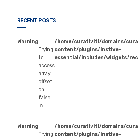
RECENT POSTS
Warning
:
/home/curativiti/domains/cura
Trying
content/plugins/instive-
to
essential/includes/widgets/re
access
array
offset
on
false
in
Warning
:
/home/curativiti/domains/cura
Trying
content/plugins/instive-