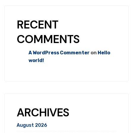
RECENT
COMMENTS
A WordPress Commenter
on
Hello
world!
ARCHIVES
August 2026