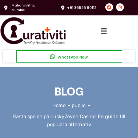
Maharashtra,
+91 86526 60112
Mumbai
WhatsApp Now
BLOG
Home
public
Bästa spelen på Lucky7even Casino: En guide till
populära alternativ