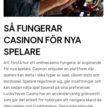
SÅ FUNGERAR
CASINON FÖR NYA
SPELARE
Att förstå hur ett onlinecasino fungerar är avgörande
för nya spelare. Casinon erbjuder en plattform där
spelare kan delta i olika typer av spel, såsom slots och
bordsspel. Spelare registrerar sig, gör insättningar och
kan sedan välja spel baserat på sina preferenser.
Lucky7even Casino har en användarvänlig gränssnitt
som gör det enkelt för nybörjare att navigera bland de
olika spelen och funktionerna. Dessutom erbjuder