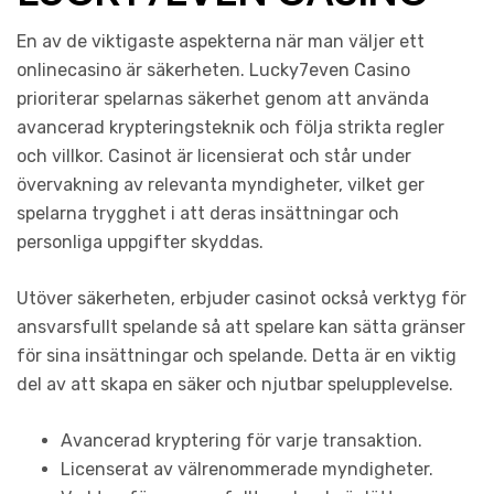
En av de viktigaste aspekterna när man väljer ett
onlinecasino är säkerheten. Lucky7even Casino
prioriterar spelarnas säkerhet genom att använda
avancerad krypteringsteknik och följa strikta regler
och villkor. Casinot är licensierat och står under
övervakning av relevanta myndigheter, vilket ger
spelarna trygghet i att deras insättningar och
personliga uppgifter skyddas.
Utöver säkerheten, erbjuder casinot också verktyg för
ansvarsfullt spelande så att spelare kan sätta gränser
för sina insättningar och spelande. Detta är en viktig
del av att skapa en säker och njutbar spelupplevelse.
Avancerad kryptering för varje transaktion.
Licenserat av välrenommerade myndigheter.