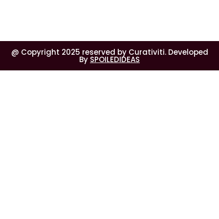
@ Copyright 2025 reserved by Curativiti. Developed
By
SPOILEDIDEAS