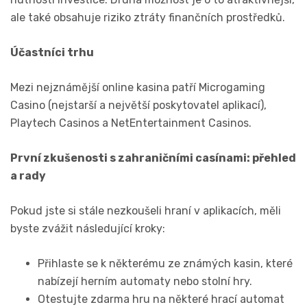
ale také obsahuje riziko ztráty finančních prostředků.
Účastníci trhu
Mezi nejznámější online kasina patří Microgaming
Casino (nejstarší a největší poskytovatel aplikací),
Playtech Casinos a NetEntertainment Casinos.
První zkušenosti s zahraničními casínami: přehled
a rady
Pokud jste si stále nezkoušeli hraní v aplikacích, měli
byste zvážit následující kroky:
Přihlaste se k některému ze známých kasin, které
nabízejí herním automaty nebo stolní hry.
Otestujte zdarma hru na některé hrací automat