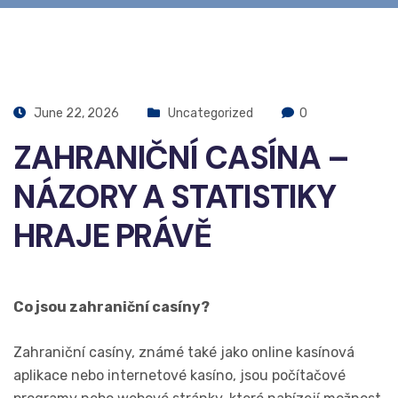
June 22, 2026
Uncategorized
0
ZAHRANIČNÍ CASÍNA –
NÁZORY A STATISTIKY
HRAJE PRÁVĚ
Co jsou zahraniční casíny?
Zahraniční casíny, známé také jako online kasínová
aplikace nebo internetové kasíno, jsou počítačové