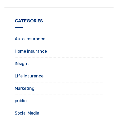
CATEGORIES
Auto Insurance
Home Insurance
INsight
Life Insurance
Marketing
public
Social Media