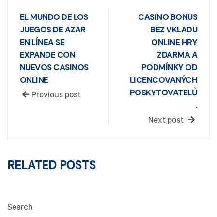
EL MUNDO DE LOS
CASINO BONUS
JUEGOS DE AZAR
BEZ VKLADU
EN LÍNEA SE
ONLINE HRY
EXPANDE CON
ZDARMA A
NUEVOS CASINOS
PODMÍNKY OD
ONLINE
LICENCOVANÝCH
POSKYTOVATELŮ
Previous post
.
Next post
RELATED POSTS
Search