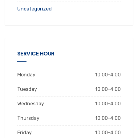
Uncategorized
SERVICE HOUR
Monday
10.00-4.00
Tuesday
10.00-4.00
Wednesday
10.00-4.00
Thursday
10.00-4.00
Friday
10.00-4.00