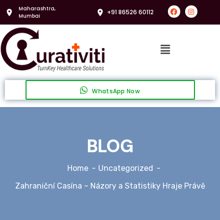
Maharashtra,
+91 86526 60112
Mumbai
WhatsApp Now
BLOG
Home
Uncategorized
Zahraniční Casína – Názory a Statistiky Hraje Právě