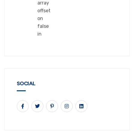
array
offset
on
false
in
SOCIAL