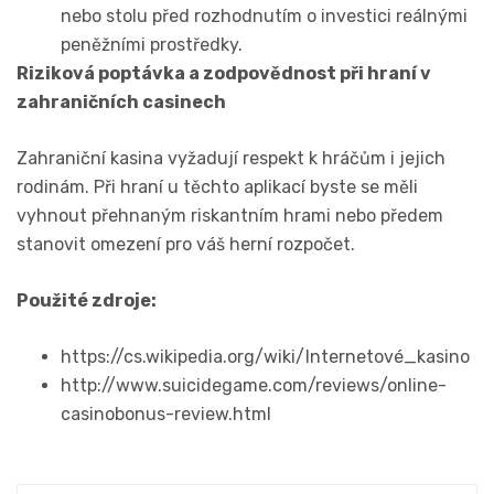
nebo stolu před rozhodnutím o investici reálnými
peněžními prostředky.
Riziková poptávka a zodpovědnost při hraní v
zahraničních casinech
Zahraniční kasina vyžadují respekt k hráčům i jejich
rodinám. Při hraní u těchto aplikací byste se měli
vyhnout přehnaným riskantním hrami nebo předem
stanovit omezení pro váš herní rozpočet.
Použité zdroje:
https://cs.wikipedia.org/wiki/Internetové_kasino
http://www.suicidegame.com/reviews/online-
casinobonus-review.html