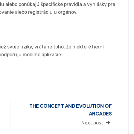
niu alebo ponúkajú špecifické pravidlá a vyhlášky pre
ovanie alebo registráciu u orgánov.
ž svoje riziky, vrátane toho, že niektoré herní
odporujú mobilné aplikácie.
THE CONCEPT AND EVOLUTION OF
ARCADES
Next post