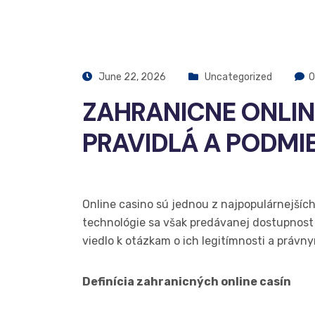
June 22, 2026
Uncategorized
0
ZAHRANICNE ONLIN
PRAVIDLÁ A PODMI
Online casino sú jednou z najpopulárnejšíc
technológie sa však predávanej dostupnost tý
viedlo k otázkam o ich legitímnosti a právn
Definícia zahranicných online casín