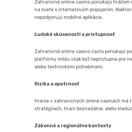
Zahranicné online casino ponúkajú hráčom 
na svete s internetovým pripojením. Niekto
nepodporujú mobilné aplikácie.
Ľudské skúsenosti a prístupnosť
Zahranicné online casino často ponúkajú poh
platformy môžu však byť neprístupne pre n
alebo technickými potrebmami.
Rizika a opatrnosť
Hranie v zahranicných online casinách má tie
stratégiiach, hraní beznadálne, alebo klad
Zákonné a regionálne kontexty