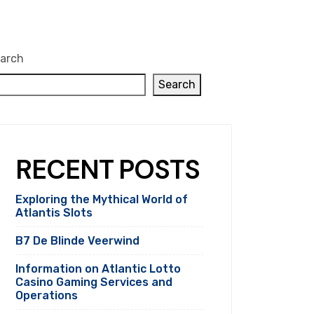
arch
Search
RECENT POSTS
Exploring the Mythical World of
Atlantis Slots
B7 De Blinde Veerwind
Information on Atlantic Lotto
Casino Gaming Services and
Operations