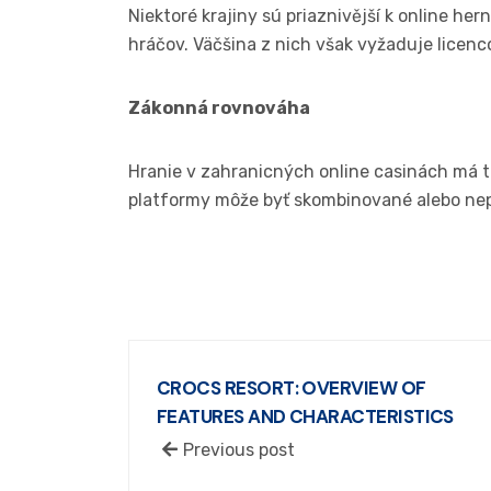
Niektoré krajiny sú priaznivější k online her
hráčov. Väčšina z nich však vyžaduje licenc
Zákonná rovnováha
Hranie v zahranicných online casinách má tie
platformy môže byť skombinované alebo nep
CROCS RESORT: OVERVIEW OF
FEATURES AND CHARACTERISTICS
Previous post