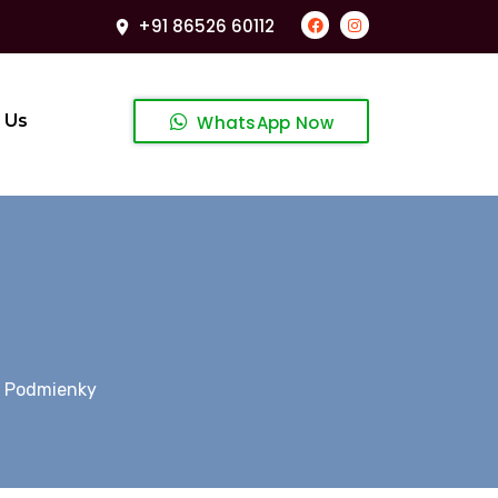
+91 86526 60112
 Us
WhatsApp Now
 a Podmienky