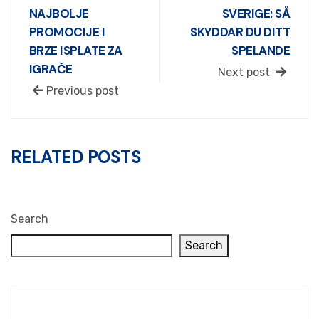
NAJBOLJE
SVERIGE: SÅ
PROMOCIJE I
SKYDDAR DU DITT
BRZE ISPLATE ZA
SPELANDE
IGRAČE
Next post
Previous post
RELATED POSTS
Search
Search