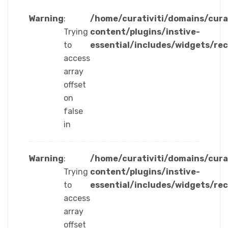
Warning
:
/home/curativiti/domains/cura
Trying
content/plugins/instive-
to
essential/includes/widgets/re
access
array
offset
on
false
in
Warning
:
/home/curativiti/domains/cura
Trying
content/plugins/instive-
to
essential/includes/widgets/re
access
array
offset