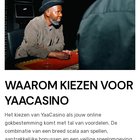
WAAROM KIEZEN VOOR
YAACASINO
Het kiezen van YaaCasino als jouw online
gokbestemming komt met tal van voordelen. De
combinatie van een breed scala aan spellen,
aantrekkelijke bonussen en een veilige speelomgeving