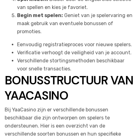
van spellen en kies je favoriet.
Begin met spelen:
Geniet van je spelervaring en
maak gebruik van eventuele bonussen of
promoties.
Eenvoudig registratieproces voor nieuwe spelers.
Verificatie verhoogt de veiligheid van je account.
Verschillende stortingsmethoden beschikbaar
voor snelle transacties.
BONUSSTRUCTUUR VAN
YAACASINO
Bij YaaCasino zijn er verschillende bonussen
beschikbaar die zijn ontworpen om spelers te
ondersteunen. Hier is een overzicht van de
verschillende soorten bonussen en hun specifieke