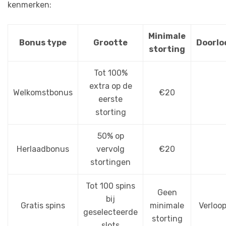
kenmerken:
Minimale
Bonus type
Grootte
Doorlo
storting
Tot 100%
extra op de
Welkomstbonus
€20
eerste
storting
50% op
Herlaadbonus
vervolg
€20
stortingen
Tot 100 spins
Geen
bij
Gratis spins
minimale
Verloo
geselecteerde
storting
slots