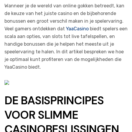
Wanneer je de wereld van online gokken betreedt, kan
de keuze van het juiste casino en de bijbehorende
bonussen een groot verschil maken in je spelervaring.
Veel gamers ontdekken dat
YaaCasino
biedt spelers een
scala aan opties, van slots tot live tafelspellen, en
handige bonussen die je helpen het meeste uit je
speelervaring te halen. In dit artikel bespreken we hoe
je optimaal kunt profiteren van de mogelijkheden die
YaaCasino biedt.
DE BASISPRINCIPES
VOOR SLIMME
CASINOBESLISSINGEN