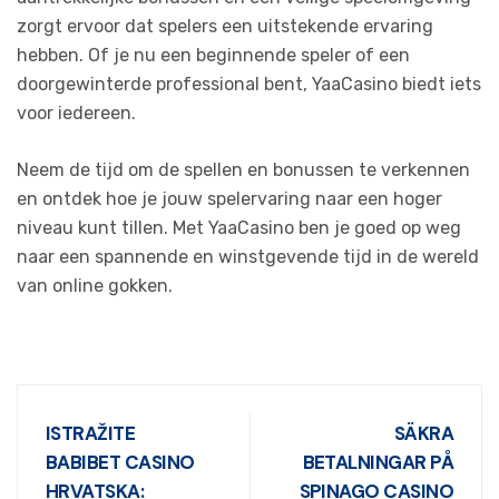
zorgt ervoor dat spelers een uitstekende ervaring
hebben. Of je nu een beginnende speler of een
doorgewinterde professional bent, YaaCasino biedt iets
voor iedereen.
Neem de tijd om de spellen en bonussen te verkennen
en ontdek hoe je jouw spelervaring naar een hoger
niveau kunt tillen. Met YaaCasino ben je goed op weg
naar een spannende en winstgevende tijd in de wereld
van online gokken.
ISTRAŽITE
SÄKRA
BABIBET CASINO
BETALNINGAR PÅ
HRVATSKA:
SPINAGO CASINO