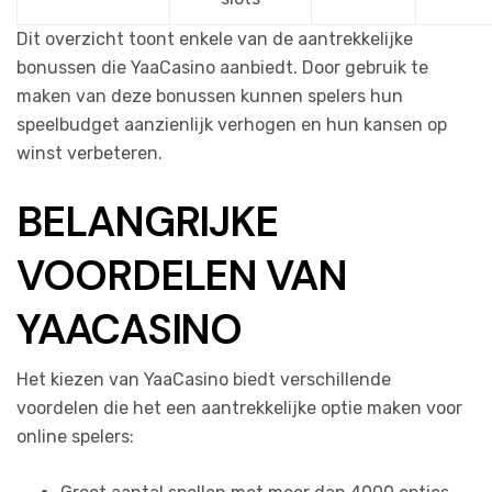
Dit overzicht toont enkele van de aantrekkelijke
bonussen die YaaCasino aanbiedt. Door gebruik te
maken van deze bonussen kunnen spelers hun
speelbudget aanzienlijk verhogen en hun kansen op
winst verbeteren.
BELANGRIJKE
VOORDELEN VAN
YAACASINO
Het kiezen van YaaCasino biedt verschillende
voordelen die het een aantrekkelijke optie maken voor
online spelers: