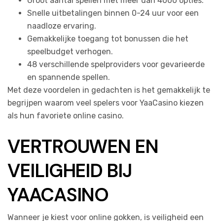
Groot aantal spellen met meer dan 4000 opties.
Snelle uitbetalingen binnen 0-24 uur voor een
naadloze ervaring.
Gemakkelijke toegang tot bonussen die het
speelbudget verhogen.
48 verschillende spelproviders voor gevarieerde
en spannende spellen.
Met deze voordelen in gedachten is het gemakkelijk te
begrijpen waarom veel spelers voor YaaCasino kiezen
als hun favoriete online casino.
VERTROUWEN EN
VEILIGHEID BIJ
YAACASINO
Wanneer je kiest voor online gokken, is veiligheid een