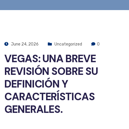
June 24, 2026
Uncategorized
0
VEGAS: UNA BREVE
REVISIÓN SOBRE SU
DEFINICIÓN Y
CARACTERÍSTICAS
GENERALES.