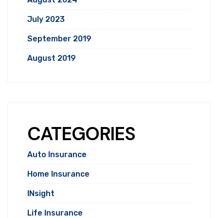
July 2023
September 2019
August 2019
CATEGORIES
Auto Insurance
Home Insurance
INsight
Life Insurance