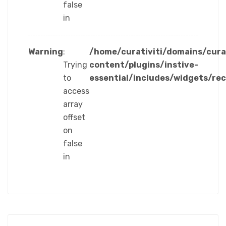
false
in
Warning
:
/home/curativiti/domains/cura
Trying
content/plugins/instive-
to
essential/includes/widgets/re
access
array
offset
on
false
in