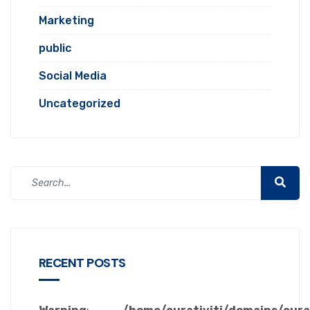
Marketing
public
Social Media
Uncategorized
RECENT POSTS