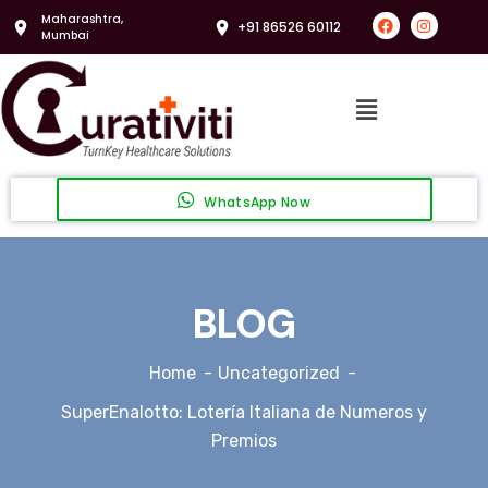
Maharashtra,
+91 86526 60112
Mumbai
WhatsApp Now
BLOG
Home
Uncategorized
SuperEnalotto: Lotería Italiana de Numeros y
Premios