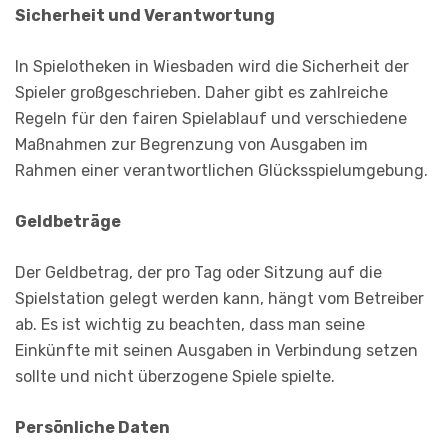
Sicherheit und Verantwortung
In Spielotheken in Wiesbaden wird die Sicherheit der
Spieler großgeschrieben. Daher gibt es zahlreiche
Regeln für den fairen Spielablauf und verschiedene
Maßnahmen zur Begrenzung von Ausgaben im
Rahmen einer verantwortlichen Glücksspielumgebung.
Geldbeträge
Der Geldbetrag, der pro Tag oder Sitzung auf die
Spielstation gelegt werden kann, hängt vom Betreiber
ab. Es ist wichtig zu beachten, dass man seine
Einkünfte mit seinen Ausgaben in Verbindung setzen
sollte und nicht überzogene Spiele spielte.
Persönliche Daten