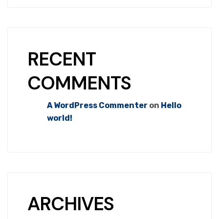
RECENT
COMMENTS
A WordPress Commenter
on
Hello
world!
ARCHIVES