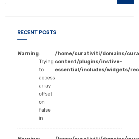
RECENT POSTS
Warning
:
/home/curativiti/domains/cura
Trying
content/plugins/instive-
to
essential/includes/widgets/re
access
array
offset
on
false
in
Warning
:
/home/curativiti/domains/cura