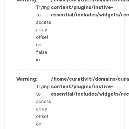
Trying
content/plugins/instive-
to
essential/includes/widgets/re
access
array
offset
on
false
in
Warning
:
/home/curativiti/domains/cura
Trying
content/plugins/instive-
to
essential/includes/widgets/re
access
array
offset
on