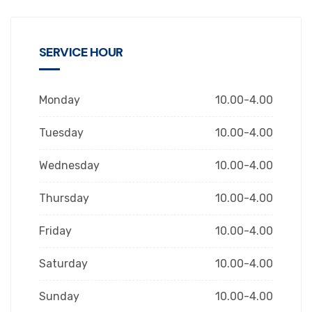
SERVICE HOUR
Monday
10.00-4.00
Tuesday
10.00-4.00
Wednesday
10.00-4.00
Thursday
10.00-4.00
Friday
10.00-4.00
Saturday
10.00-4.00
Sunday
10.00-4.00