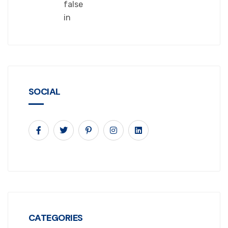
false
in
SOCIAL
CATEGORIES