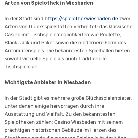
Arten von Spielothek in Wiesbaden
In der Stadt sind
https://spielothekwiesbaden.de
zwei
Arten von Glücksspielstätten verbreitet: das klassische
Casino mit Tischspielemöglichkeiten wie Roulette,
Black Jack und Poker sowie die modernere Form des
Automatenspiels. Die bekanntesten Spielhallen bieten
sowohl virtuelle Spiele als auch traditionelle
Tischspiele an.
Wichtigste Anbieter in Wiesbaden
In der Stadt gibt es mehrere große Glücksspielanbieter,
unter denen einige hervorragen durch ihre
Ausstattung und Vielfalt. Zu den bekanntesten
Spielotheken zählen: Casino Wiesbaden mit seinem
prächtigen historischen Gebäude im Herzen des