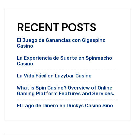
RECENT POSTS
El Juego de Ganancias con Gigaspinz
Casino
La Experiencia de Suerte en Spinmacho
Casino
La Vida Fácil en Lazybar Casino
What is Spin Casino? Overview of Online
Gaming Platform Features and Services.
El Lago de Dinero en Duckys Casino Sino