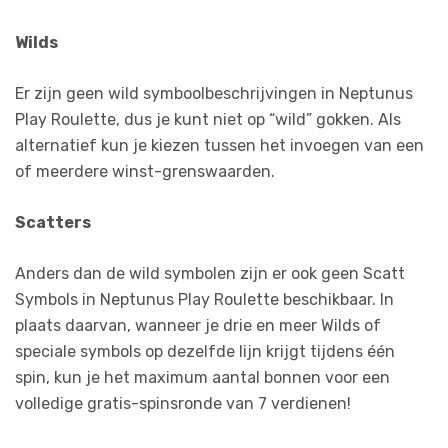
Wilds
Er zijn geen wild symboolbeschrijvingen in Neptunus
Play Roulette, dus je kunt niet op “wild” gokken. Als
alternatief kun je kiezen tussen het invoegen van een
of meerdere winst-grenswaarden.
Scatters
Anders dan de wild symbolen zijn er ook geen Scatt
Symbols in Neptunus Play Roulette beschikbaar. In
plaats daarvan, wanneer je drie en meer Wilds of
speciale symbols op dezelfde lijn krijgt tijdens één
spin, kun je het maximum aantal bonnen voor een
volledige gratis-spinsronde van 7 verdienen!