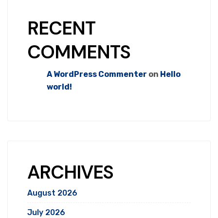
RECENT
COMMENTS
A WordPress Commenter
on
Hello
world!
ARCHIVES
August 2026
July 2026