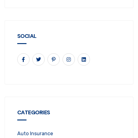
SOCIAL
CATEGORIES
Auto Insurance