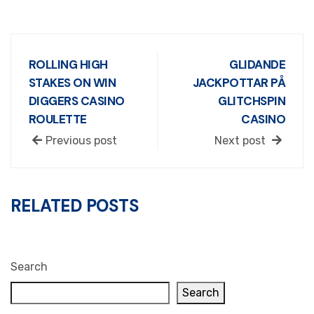
ROLLING HIGH
GLIDANDE
STAKES ON WIN
JACKPOTTAR PÅ
DIGGERS CASINO
GLITCHSPIN
ROULETTE
CASINO
Previous post
Next post
RELATED POSTS
Search
Search