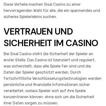
Diese Vorteile machen Sisal Casino zu einer
hervorragenden Wahl für alle, die ein spannendes und
sicheres Spielerlebnis suchen.
VERTRAUEN UND
SICHERHEIT IM CASINO
Bei Sisal Casino steht die Sicherheit der Spieler an
erster Stelle. Das Casino ist lizenziert und reguliert,
was sicherstellt, dass alle Spiele fair sind und die
Daten der Spieler geschützt werden. Durch
fortschrittliche Verschlüsselungstechnologien werden
persönliche und finanzielle Informationen sicher
verarbeitet, sodass Spieler sich auf ihre Spiele
konzentrieren können, ohne sich um die Sicherheit
ihrer Daten sorgen zu müssen.