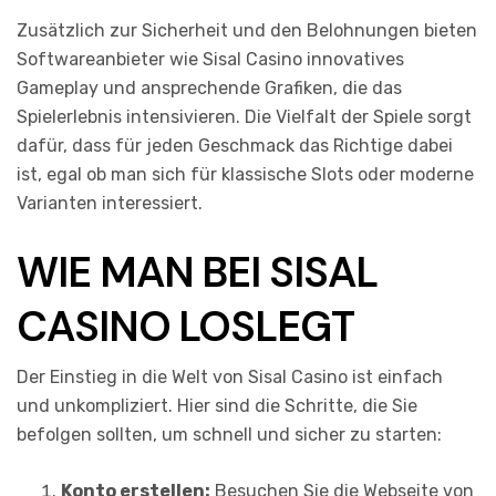
Zusätzlich zur Sicherheit und den Belohnungen bieten
Softwareanbieter wie Sisal Casino innovatives
Gameplay und ansprechende Grafiken, die das
Spielerlebnis intensivieren. Die Vielfalt der Spiele sorgt
dafür, dass für jeden Geschmack das Richtige dabei
ist, egal ob man sich für klassische Slots oder moderne
Varianten interessiert.
WIE MAN BEI SISAL
CASINO LOSLEGT
Der Einstieg in die Welt von Sisal Casino ist einfach
und unkompliziert. Hier sind die Schritte, die Sie
befolgen sollten, um schnell und sicher zu starten:
Konto erstellen:
Besuchen Sie die Webseite von