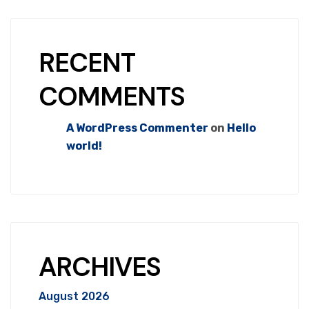
RECENT
COMMENTS
A WordPress Commenter
on
Hello
world!
ARCHIVES
August 2026