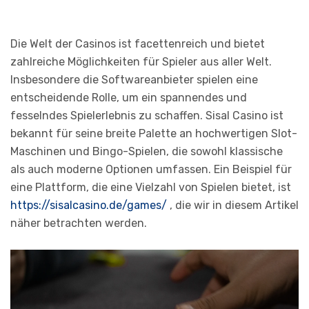
Die Welt der Casinos ist facettenreich und bietet
zahlreiche Möglichkeiten für Spieler aus aller Welt.
Insbesondere die Softwareanbieter spielen eine
entscheidende Rolle, um ein spannendes und
fesselndes Spielerlebnis zu schaffen. Sisal Casino ist
bekannt für seine breite Palette an hochwertigen Slot-
Maschinen und Bingo-Spielen, die sowohl klassische
als auch moderne Optionen umfassen. Ein Beispiel für
eine Plattform, die eine Vielzahl von Spielen bietet, ist
https://sisalcasino.de/games/
, die wir in diesem Artikel
näher betrachten werden.