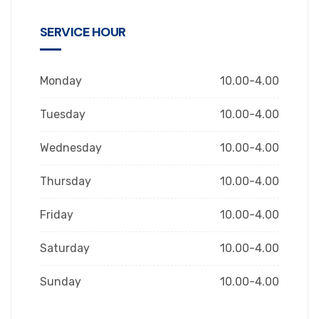
SERVICE HOUR
Monday
10.00-4.00
Tuesday
10.00-4.00
Wednesday
10.00-4.00
Thursday
10.00-4.00
Friday
10.00-4.00
Saturday
10.00-4.00
Sunday
10.00-4.00