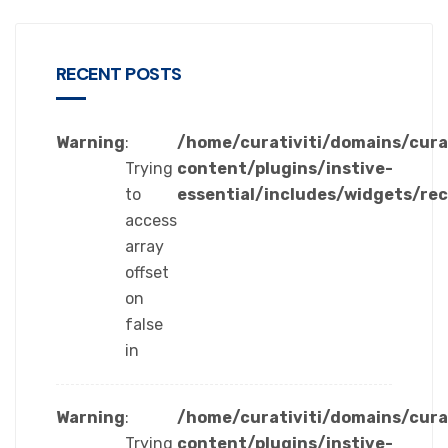
RECENT POSTS
Warning
:
/home/curativiti/domains/cura
Trying
content/plugins/instive-
to
essential/includes/widgets/re
access
array
offset
on
false
in
Warning
:
/home/curativiti/domains/cura
Trying
content/plugins/instive-