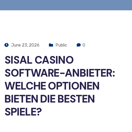
June 23, 2026
Public
0
SISAL CASINO
SOFTWARE-ANBIETER:
WELCHE OPTIONEN
BIETEN DIE BESTEN
SPIELE?