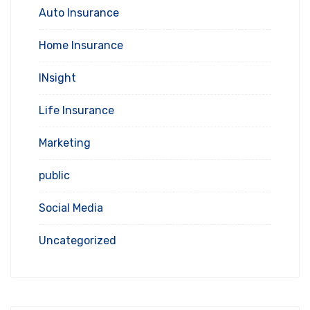
Auto Insurance
Home Insurance
INsight
Life Insurance
Marketing
public
Social Media
Uncategorized