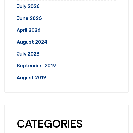
July 2026
June 2026
April 2026
August 2024
July 2023
September 2019
August 2019
CATEGORIES