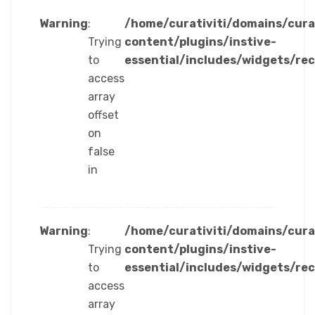
Warning
:
/home/curativiti/domains/cura
Trying
content/plugins/instive-
to
essential/includes/widgets/re
access
array
offset
on
false
in
Warning
:
/home/curativiti/domains/cura
Trying
content/plugins/instive-
to
essential/includes/widgets/re
access
array