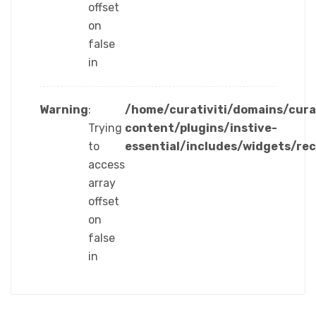
offset
on
false
in
Warning
:
/home/curativiti/domains/cura
Trying
content/plugins/instive-
to
essential/includes/widgets/re
access
array
offset
on
false
in