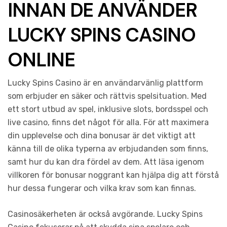
INNAN DE ANVÄNDER
LUCKY SPINS CASINO
ONLINE
Lucky Spins Casino är en användarvänlig plattform
som erbjuder en säker och rättvis spelsituation. Med
ett stort utbud av spel, inklusive slots, bordsspel och
live casino, finns det något för alla. För att maximera
din upplevelse och dina bonusar är det viktigt att
känna till de olika typerna av erbjudanden som finns,
samt hur du kan dra fördel av dem. Att läsa igenom
villkoren för bonusar noggrant kan hjälpa dig att förstå
hur dessa fungerar och vilka krav som kan finnas.
Casinosäkerheten är också avgörande. Lucky Spins