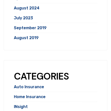
August 2024
July 2023
September 2019
August 2019
CATEGORIES
Auto Insurance
Home Insurance
INsight