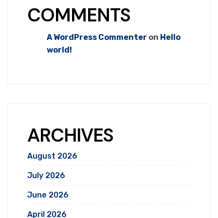
COMMENTS
A WordPress Commenter
on
Hello
world!
ARCHIVES
August 2026
July 2026
June 2026
April 2026