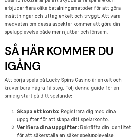
Casino fokuserar på att skydda sina spelare och
erbjuder flera olika betalningsmetoder för att göra
insättningar och uttag enkelt och tryggt. Att vara
medveten om dessa aspekter kommer att göra din
spelupplevelse både mer njutbar och lönsam.
SÅ HÄR KOMMER DU
IGÅNG
Att börja spela på Lucky Spins Casino är enkelt och
kräver bara några få steg. Följ denna guide för en
smidig start på ditt spelande:
Skapa ett konto:
Registrera dig med dina
uppgifter för att skapa ditt spelarkonto.
Verifiera dina uppgifter:
Bekräfta din identitet
för att säkerställa en säker spelupplevelse.