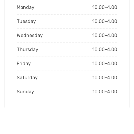
Monday
10.00-4.00
Tuesday
10.00-4.00
Wednesday
10.00-4.00
Thursday
10.00-4.00
Friday
10.00-4.00
Saturday
10.00-4.00
Sunday
10.00-4.00