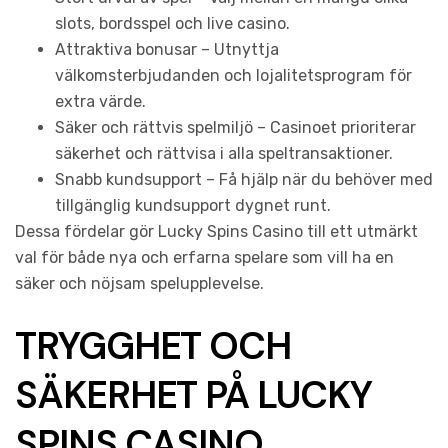
slots, bordsspel och live casino.
Attraktiva bonusar – Utnyttja
välkomsterbjudanden och lojalitetsprogram för
extra värde.
Säker och rättvis spelmiljö – Casinoet prioriterar
säkerhet och rättvisa i alla speltransaktioner.
Snabb kundsupport – Få hjälp när du behöver med
tillgänglig kundsupport dygnet runt.
Dessa fördelar gör Lucky Spins Casino till ett utmärkt
val för både nya och erfarna spelare som vill ha en
säker och nöjsam spelupplevelse.
TRYGGHET OCH
SÄKERHET PÅ LUCKY
SPINS CASINO