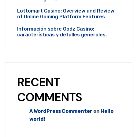
Lottomart Casino: Overview and Review
of Online Gaming Platform Features
Información sobre Godz Casino:
características y detalles generales.
RECENT
COMMENTS
A WordPress Commenter
on
Hello
world!