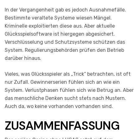
In der Vergangenheit gab es jedoch Ausnahmefälle.
Bestimmte veraltete Systeme wiesen Mängel.
Kriminelle exploitierten diese aus. Aber aktuelle
Glücksspielsoftware ist hiergegen abgesichert.
Verschlüsselung und Schutzsysteme schützen das
System. Regulierungsbehörden prüfen den Betrieb
darüber hinaus.
Vieles, was Glücksspieler als „Trick” betrachten, ist oft
nur Zufall. Gewinnerserien fühlen sich an wie ein
System. Verlustphasen fühlen sich wie Betrug an. Aber
das menschliche Denken sucht stets nach Mustern.
Auch da, wo keine vorhanden vorhanden sind.
ZUSAMMENFASSUNG