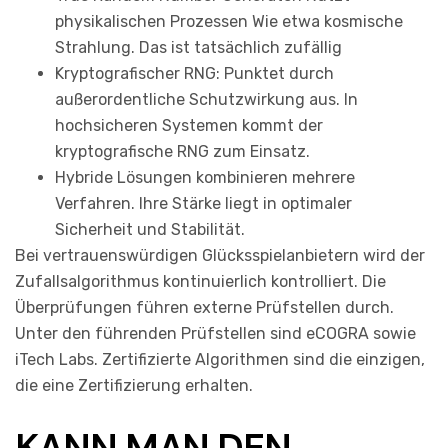
physikalischen Prozessen Wie etwa kosmische
Strahlung. Das ist tatsächlich zufällig
Kryptografischer RNG: Punktet durch
außerordentliche Schutzwirkung aus. In
hochsicheren Systemen kommt der
kryptografische RNG zum Einsatz.
Hybride Lösungen kombinieren mehrere
Verfahren. Ihre Stärke liegt in optimaler
Sicherheit und Stabilität.
Bei vertrauenswürdigen Glücksspielanbietern wird der
Zufallsalgorithmus kontinuierlich kontrolliert. Die
Überprüfungen führen externe Prüfstellen durch.
Unter den führenden Prüfstellen sind eCOGRA sowie
iTech Labs. Zertifizierte Algorithmen sind die einzigen,
die eine Zertifizierung erhalten.
KANN MAN DEN