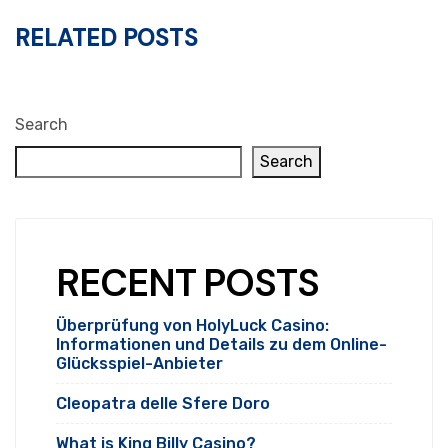
RELATED POSTS
Search
Search
RECENT POSTS
Überprüfung von HolyLuck Casino:
Informationen und Details zu dem Online-
Glücksspiel-Anbieter
Cleopatra delle Sfere Doro
What is King Billy Casino?