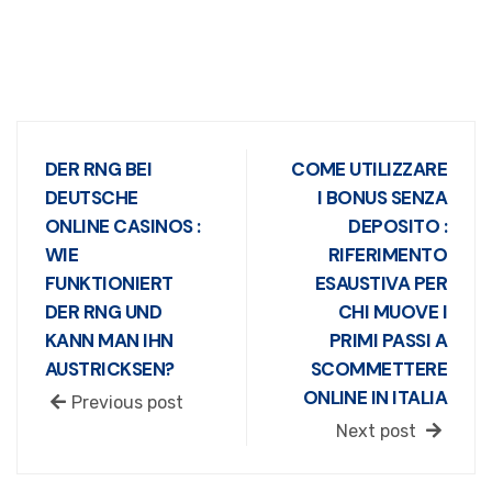
DER RNG BEI
COME UTILIZZARE
DEUTSCHE
I BONUS SENZA
ONLINE CASINOS :
DEPOSITO :
WIE
RIFERIMENTO
FUNKTIONIERT
ESAUSTIVA PER
DER RNG UND
CHI MUOVE I
KANN MAN IHN
PRIMI PASSI A
AUSTRICKSEN?
SCOMMETTERE
ONLINE IN ITALIA
Previous post
Next post