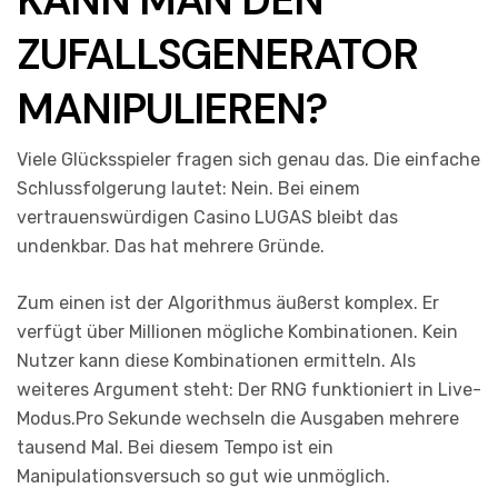
ZUFALLSGENERATOR
MANIPULIEREN?
Viele Glücksspieler fragen sich genau das. Die einfache
Schlussfolgerung lautet: Nein. Bei einem
vertrauenswürdigen Casino LUGAS bleibt das
undenkbar. Das hat mehrere Gründe.
Zum einen ist der Algorithmus äußerst komplex. Er
verfügt über Millionen mögliche Kombinationen. Kein
Nutzer kann diese Kombinationen ermitteln. Als
weiteres Argument steht: Der RNG funktioniert in Live-
Modus.Pro Sekunde wechseln die Ausgaben mehrere
tausend Mal. Bei diesem Tempo ist ein
Manipulationsversuch so gut wie unmöglich.