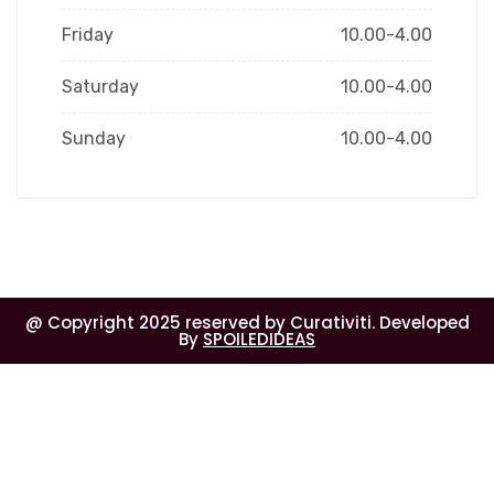
Friday
10.00-4.00
Saturday
10.00-4.00
Sunday
10.00-4.00
@ Copyright 2025 reserved by Curativiti. Developed
By
SPOILEDIDEAS