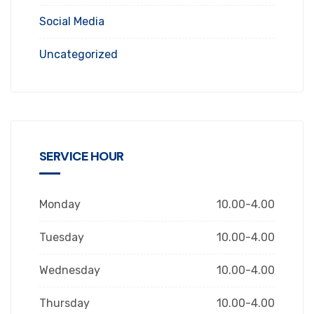
Social Media
Uncategorized
SERVICE HOUR
Monday
10.00-4.00
Tuesday
10.00-4.00
Wednesday
10.00-4.00
Thursday
10.00-4.00