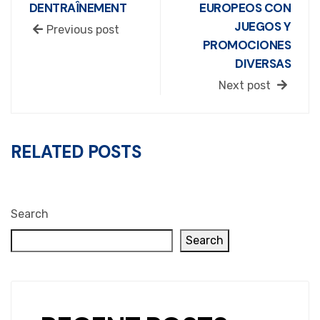
DENTRAÎNEMENT
EUROPEOS CON
JUEGOS Y
Previous post
PROMOCIONES
DIVERSAS
Next post
RELATED POSTS
Search
Search