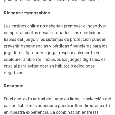
Riesgos responsables
Los casinos online no deberían promover o incentivar
comportamientos desafortunados. Las condiciones
fiables del juego y los sistemas de protección pueden
prevenir dependencias y pérdidas financieras para los
jugadores. Aprender a jugar responsablemente en
cualquier ambiente, incluidos los juegos digitales, es
crucial para evitar caer en hábitos o adicciones
negativas.
Resumen
En el contexto actual de juego en línea, la selección del
casino fiable más adecuado puede influir directamente
en nuestra experiencia. La combinación entre las