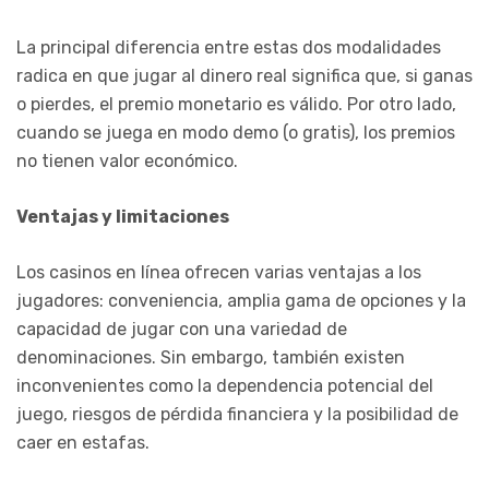
La principal diferencia entre estas dos modalidades
radica en que jugar al dinero real significa que, si ganas
o pierdes, el premio monetario es válido. Por otro lado,
cuando se juega en modo demo (o gratis), los premios
no tienen valor económico.
Ventajas y limitaciones
Los casinos en línea ofrecen varias ventajas a los
jugadores: conveniencia, amplia gama de opciones y la
capacidad de jugar con una variedad de
denominaciones. Sin embargo, también existen
inconvenientes como la dependencia potencial del
juego, riesgos de pérdida financiera y la posibilidad de
caer en estafas.