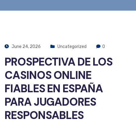
June 24, 2026
Uncategorized
0
PROSPECTIVA DE LOS
CASINOS ONLINE
FIABLES EN ESPAÑA
PARA JUGADORES
RESPONSABLES