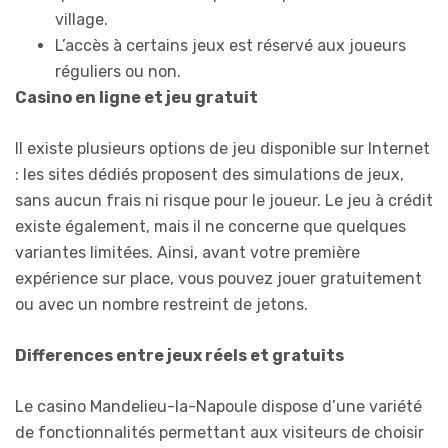
village.
L’accès à certains jeux est réservé aux joueurs
réguliers ou non.
Casino en ligne et jeu gratuit
Il existe plusieurs options de jeu disponible sur Internet
: les sites dédiés proposent des simulations de jeux,
sans aucun frais ni risque pour le joueur. Le jeu à crédit
existe également, mais il ne concerne que quelques
variantes limitées. Ainsi, avant votre première
expérience sur place, vous pouvez jouer gratuitement
ou avec un nombre restreint de jetons.
Differences entre jeux réels et gratuits
Le casino Mandelieu-la-Napoule dispose d’une variété
de fonctionnalités permettant aux visiteurs de choisir