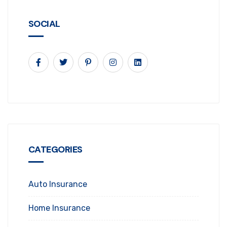
SOCIAL
CATEGORIES
Auto Insurance
Home Insurance