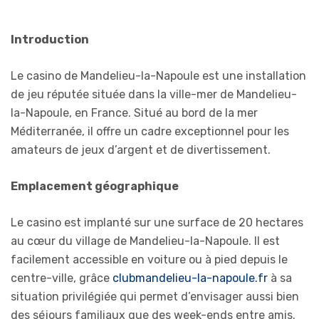
Introduction
Le casino de Mandelieu-la-Napoule est une installation
de jeu réputée située dans la ville-mer de Mandelieu-
la-Napoule, en France. Situé au bord de la mer
Méditerranée, il offre un cadre exceptionnel pour les
amateurs de jeux d’argent et de divertissement.
Emplacement géographique
Le casino est implanté sur une surface de 20 hectares
au cœur du village de Mandelieu-la-Napoule. Il est
facilement accessible en voiture ou à pied depuis le
centre-ville, grâce
clubmandelieu-la-napoule.fr
à sa
situation privilégiée qui permet d’envisager aussi bien
des séjours familiaux que des week-ends entre amis.