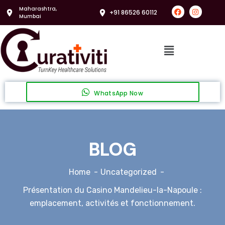
Maharashtra,
+91 86526 60112
Mumbai
WhatsApp Now
BLOG
Home
Uncategorized
Présentation du Casino Mandelieu-la-Napoule :
emplacement, activités et fonctionnement.