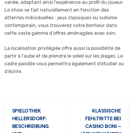
variée, adaptant ainsi l’expérience au profil du joueur.
Le choix se fait naturellement en fonction des
attentes individuelles : jeux classiques ou ludisme
contemporain, vous trouverez votre bonheur dans
cette vaste gamme d’offres aménagées avec soin.
La localisation privilégiée offre aussi la possibilité de
partir à l’aube et de prendre le soleil sur les plages. Le
cadre paisible vous permettra également d’étudier ou
d’écrire.
SPIELOTHEK
KLASSISCHE
HELLERSDORF:
FEHLTRITTE BEI
BESCHREIBUNG
CASINO BONI –