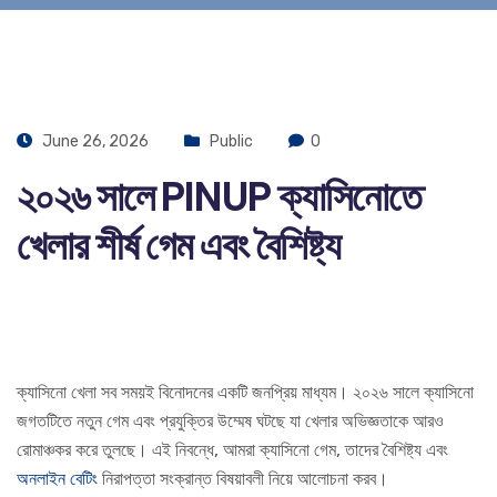
June 26, 2026
Public
0
২০২৬ সালে PINUP ক্যাসিনোতে
খেলার শীর্ষ গেম এবং বৈশিষ্ট্য
ক্যাসিনো খেলা সব সময়ই বিনোদনের একটি জনপ্রিয় মাধ্যম। ২০২৬ সালে ক্যাসিনো
জগতটিতে নতুন গেম এবং প্রযুক্তির উম্মেষ ঘটছে যা খেলার অভিজ্ঞতাকে আরও
রোমাঞ্চকর করে তুলছে। এই নিবন্ধে, আমরা ক্যাসিনো গেম, তাদের বৈশিষ্ট্য এবং
অনলাইন বেটিং
নিরাপত্তা সংক্রান্ত বিষয়াবলী নিয়ে আলোচনা করব।