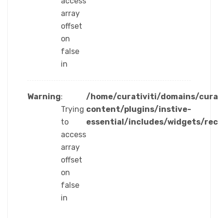
access
array
offset
on
false
in
Warning
:
/home/curativiti/domains/cura
Trying
content/plugins/instive-
to
essential/includes/widgets/re
access
array
offset
on
false
in