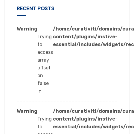
RECENT POSTS
Warning
:
/home/curativiti/domains/cura
Trying
content/plugins/instive-
to
essential/includes/widgets/re
access
array
offset
on
false
in
Warning
:
/home/curativiti/domains/cura
Trying
content/plugins/instive-
to
essential/includes/widgets/re