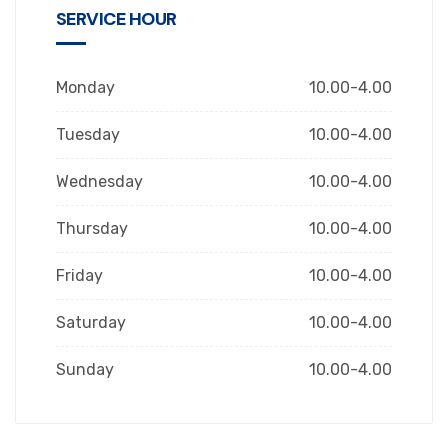
SERVICE HOUR
Monday
10.00-4.00
Tuesday
10.00-4.00
Wednesday
10.00-4.00
Thursday
10.00-4.00
Friday
10.00-4.00
Saturday
10.00-4.00
Sunday
10.00-4.00