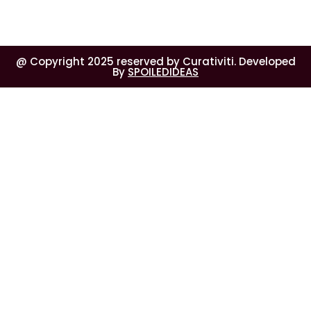
@ Copyright 2025 reserved by Curativiti. Developed
By
SPOILEDIDEAS