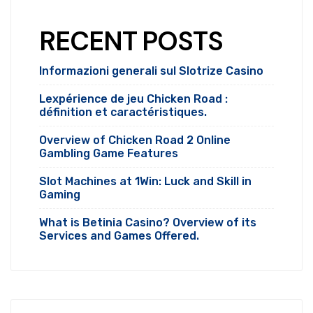
RECENT POSTS
Informazioni generali sul Slotrize Casino
Lexpérience de jeu Chicken Road :
définition et caractéristiques.
Overview of Chicken Road 2 Online
Gambling Game Features
Slot Machines at 1Win: Luck and Skill in
Gaming
What is Betinia Casino? Overview of its
Services and Games Offered.