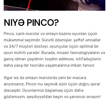
NIYƏ PINCO?
Pinco, canlı mərclər və onlayn kazino oyunları üçün
mükəmməl seçimdir. Sürətli ödənişlər, şəffaf əmsallar
və 24/7 müştəri dəstəyi, oyunçular üçün optimal bir
oyun mühiti yaradır. Burada, müasir texnologiyaların və
geniş idman çeşidinin təqdim edilməsi, istifadəçilərin
daha yaxşı bir təcrübə yaşamalarına imkan tanıyır.
Əgər siz də onlayn mərclərdə yeni bir macəra
arıyorsanız, Pinco-nu seçmək sizin üçün doğru qərar
olacaqdır. Oyunlarınızı başlamaq üçün daha
gözləməyin, qeydiyyatdan keçin və şansınızı sınayın!