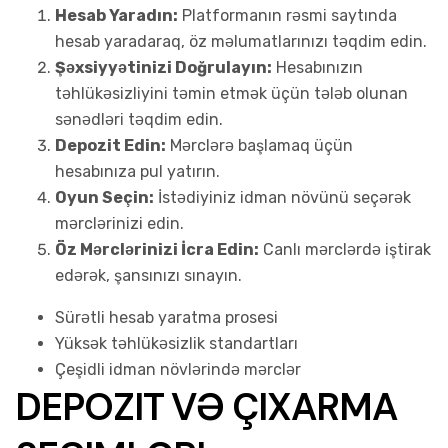
Hesab Yaradın:
Platformanın rəsmi saytında
hesab yaradaraq, öz məlumatlarınızı təqdim edin.
Şəxsiyyətinizi Doğrulayın:
Hesabınızın
təhlükəsizliyini təmin etmək üçün tələb olunan
sənədləri təqdim edin.
Depozit Edin:
Mərclərə başlamaq üçün
hesabınıza pul yatırın.
Oyun Seçin:
İstədiyiniz idman növünü seçərək
mərclərinizi edin.
Öz Mərclərinizi İcra Edin:
Canlı mərclərdə iştirak
edərək, şansınızı sınayın.
Sürətli hesab yaratma prosesi
Yüksək təhlükəsizlik standartları
Çeşidli idman növlərində mərclər
DEPOZIT VƏ ÇIXARMA