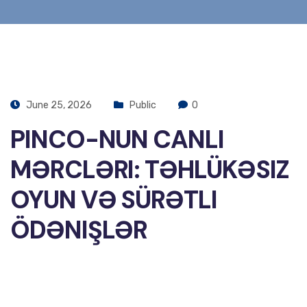
June 25, 2026
Public
0
PINCO-NUN CANLI
MƏRCLƏRI: TƏHLÜKƏSIZ
OYUN VƏ SÜRƏTLI
ÖDƏNIŞLƏR