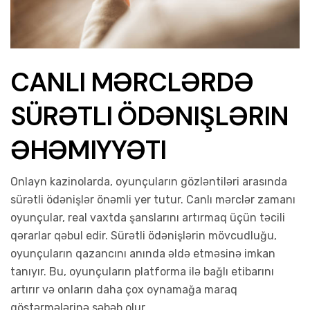
CANLI MƏRCLƏRDƏ
SÜRƏTLI ÖDƏNIŞLƏRIN
ƏHƏMIYYƏTI
Onlayn kazinolarda, oyunçuların gözləntiləri arasında
sürətli ödənişlər önəmli yer tutur. Canlı mərclər zamanı
oyunçular, real vaxtda şanslarını artırmaq üçün təcili
qərarlar qəbul edir. Sürətli ödənişlərin mövcudluğu,
oyunçuların qazancını anında əldə etməsinə imkan
tanıyır. Bu, oyunçuların platforma ilə bağlı etibarını
artırır və onların daha çox oynamağa maraq
göstərmələrinə səbəb olur.