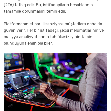
(2FA) tətbiq edir. Bu, istifadəçilərin hesablarının
tamamilə qorunmasını təmin edir.
Platformanın etibarlı lisenziyası, müştərilərə daha da
güvən verir. Hər bir istifadəçi, şəxsi məlumatlarının və
maliyyə əməliyyatlarının təhlükəsizliyinin təmin
olunduğuna əmin ola bilər.