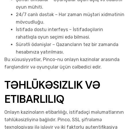
oyun mühiti.
24/7 canlı dəstək – Hər zaman müştəri xidmətinin
mövcudluğu.
İstifadə dostu interfeys – İstifadəçilərin
rahatlıqla oyun seçimi edə bilməsi.
Sürətli ödənişlər – Qazancların tez bir zamanda
hesabınıza yatırılması.
Bu xüsusiyyətlər, Pinco-nu onlayn kazinolar arasında
fərqləndirir və oyunçular üçün cəlbedici edir.
TƏHLÜKƏSIZLIK VƏ
ETIBARLILIQ
Onlayn kazinoların etibarlılığı, istifadəçi məlumatlarının
təhlükəsizliyinə bağlıdır. Pinco, SSL şifrələmə
texnologiyası ilə işləyir və iki faktorlu autentifikasiya