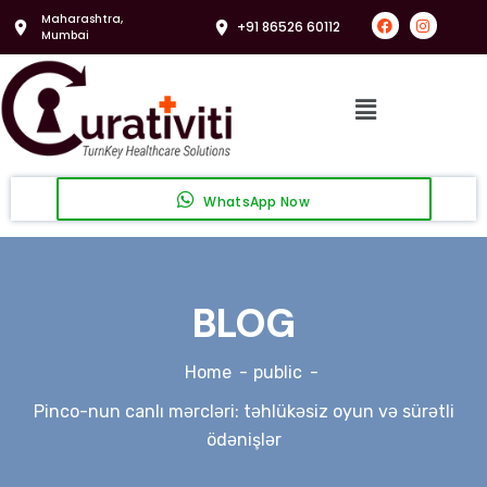
Maharashtra,
+91 86526 60112
Mumbai
WhatsApp Now
BLOG
Home
public
Pinco-nun canlı mərcləri: təhlükəsiz oyun və sürətli
ödənişlər