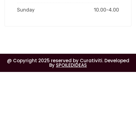
Sunday
10.00-4.00
@ Copyright 2025 reserved by Curativiti. Developed
By
SPOILEDIDEAS