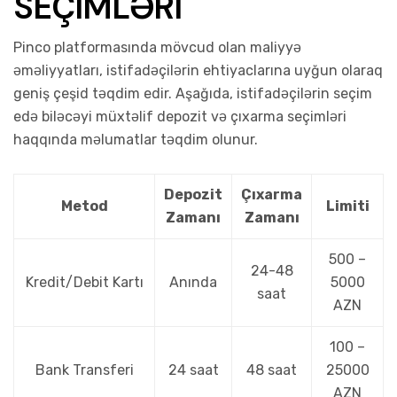
SEÇIMLƏRI
Pinco platformasında mövcud olan maliyyə
əməliyyatları, istifadəçilərin ehtiyaclarına uyğun olaraq
geniş çeşid təqdim edir. Aşağıda, istifadəçilərin seçim
edə biləcəyi müxtəlif depozit və çıxarma seçimləri
haqqında məlumatlar təqdim olunur.
Depozit
Çıxarma
Metod
Limiti
Zamanı
Zamanı
500 –
24-48
Kredit/Debit Kartı
Anında
5000
saat
AZN
100 –
Bank Transferi
24 saat
48 saat
25000
AZN