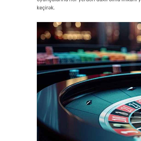
keçirək.