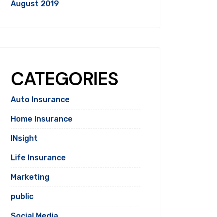
August 2019
CATEGORIES
Auto Insurance
Home Insurance
INsight
Life Insurance
Marketing
public
Social Media