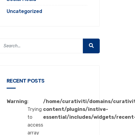
Uncategorized
RECENT POSTS
Warning
:
/home/curativiti/domains/curativi
Trying
content/plugins/instive-
to
essential/includes/widgets/recent
access
array