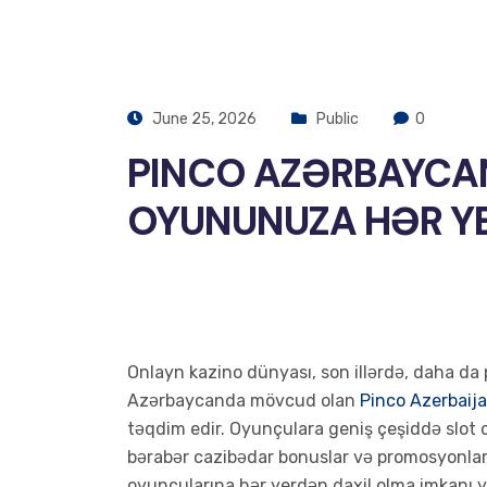
June 25, 2026
Public
0
PINCO AZƏRBAYCAN
OYUNUNUZA HƏR YE
Onlayn kazino dünyası, son illərdə, daha da 
Azərbaycanda mövcud olan
Pinco Azerbaij
təqdim edir. Oyunçulara geniş çeşiddə slot oyu
bərabər cazibədar bonuslar və promosyonlar t
oyunçularına hər yerdən daxil olma imkanı yar