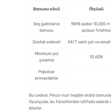
Bonusu növü
Ölçüsü
Xoş gəlmisiniz
150% qədər 10,000 ₼
bonusu
pulsuz fırlatma
Dəstək xidməti
24/7 canlı çat və email
Minimum pul
10 AZN
çıxarma
Populyar
provayderlər
Bu cədvəl, Pinco-nun təqdim etdiyi bonusları
Oyunçular, bu fürsətlərdən istifadə edərək oy
bilərlər.