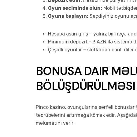
Depozit edin:
Hesabınıza pul yatırın,
Oyun seçimində olun:
Mobil tətbiqdən
Oyuna başlayın:
Seçdiyiniz oyunu açı
Hesaba asan giriş – yalnız bir neçə ad
Minimum depozit – 3 AZN ilə sistemə da
Çeşidli oyunlar – slotlardan canlı dile
BONUSA DAIR MƏL
BÖLÜŞDÜRÜLMƏSI
Pinco kazino, oyunçularına sərfəli bonuslar
təcrübələrini artırmağa kömək edir. Aşağıdak
məlumatını verir: