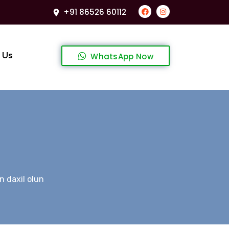
+91 86526 60112
 Us
WhatsApp Now
 daxil olun