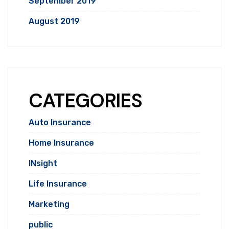
September 2019
August 2019
CATEGORIES
Auto Insurance
Home Insurance
INsight
Life Insurance
Marketing
public