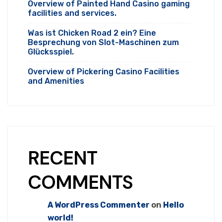
Overview of Painted Hand Casino gaming
facilities and services.
Was ist Chicken Road 2 ein? Eine
Besprechung von Slot-Maschinen zum
Glücksspiel.
Overview of Pickering Casino Facilities
and Amenities
RECENT
COMMENTS
A WordPress Commenter
on
Hello
world!