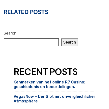
RELATED POSTS
Search
Search
RECENT POSTS
Kenmerken van het online R7 Casino:
geschiedenis en beoordelingen.
VegasNow – Der Slot mit unvergleichlicher
Atmosphäre