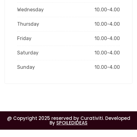
Wednesday
10.00-4.00
Thursday
10.00-4.00
Friday
10.00-4.00
Saturday
10.00-4.00
Sunday
10.00-4.00
@ Copyright 2025 reserved by Curativiti. Developed
By
SPOILEDIDEAS