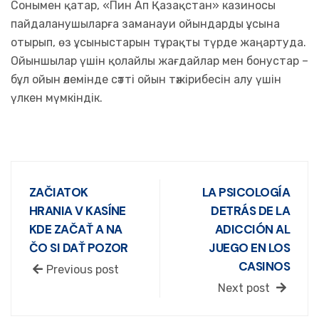
Сонымен қатар, «Пин Ап Қазақстан» казиносы
пайдаланушыларға заманауи ойындарды ұсына
отырып, өз ұсыныстарын тұрақты түрде жаңартуда.
Ойыншылар үшін қолайлы жағдайлар мен бонустар –
бұл ойын әлемінде сәтті ойын тәжірибесін алу үшін
үлкен мүмкіндік.
ZAČIATOK
LA PSICOLOGÍA
HRANIA V KASÍNE
DETRÁS DE LA
KDE ZAČAŤ A NA
ADICCIÓN AL
ČO SI DAŤ POZOR
JUEGO EN LOS
CASINOS
Previous post
Next post