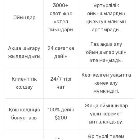
3000+
Әртүрлілік
слот және
ойыншылардың
Ойындар
үстел
қызығушылығын
ойындары
арттырады.
Тез ақша алу
Ақша шығару
24 сағатқа
ойыншылар үшін
жылдамдығы
дейін
өте маңызды.
Кез-келген уақытта
Клиенттік
24/7 тірі
көмек алу
қолдау
чат
мүмкіндігі.
Жаңа ойыншылар
Қош келдіңіз
100% дейін
үшін керемет
бонустары
$200
ынталандыру.
Әр түрлі төлем