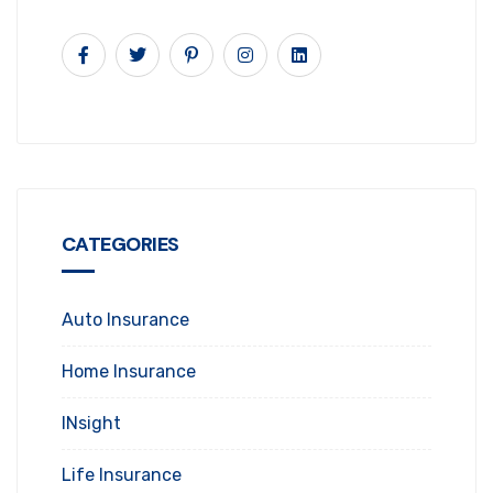
CATEGORIES
Auto Insurance
Home Insurance
INsight
Life Insurance