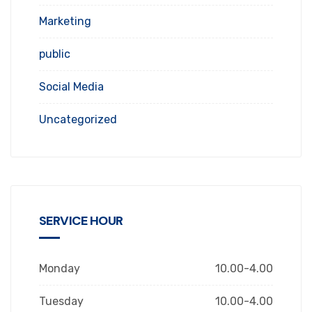
Marketing
public
Social Media
Uncategorized
SERVICE HOUR
Monday
10.00-4.00
Tuesday
10.00-4.00