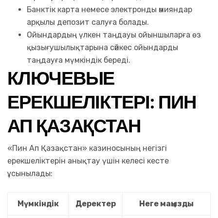
Банктік карта немесе электронды әмияндар
арқылы депозит салуға болады.
Ойындардың үлкен таңдауы ойыншыларға өз
қызығушылықтарына сәйкес ойындарды
таңдауға мүмкіндік береді.
КЛЮЧЕВЫЕ
ЕРЕКШЕЛІКТЕРІ: ПИН
АП ҚАЗАҚСТАН
«Пин Ап Қазақстан» казиносының негізгі
ерекшеліктерін анықтау үшін келесі кесте
ұсынылады:
Мүмкіндік
Деректер
Неге маңызды