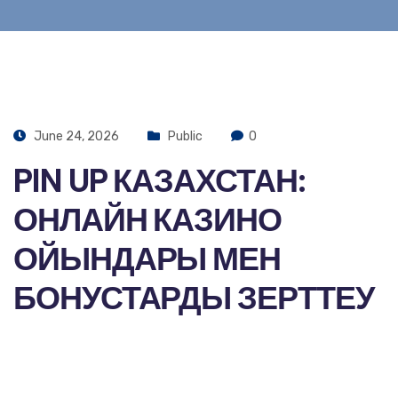
June 24, 2026
Public
0
PIN UP КАЗАХСТАН:
ОНЛАЙН КАЗИНО
ОЙЫНДАРЫ МЕН
БОНУСТАРДЫ ЗЕРТТЕУ