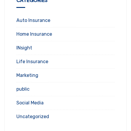
CATEGORIES
Auto Insurance
Home Insurance
INsight
Life Insurance
Marketing
public
Social Media
Uncategorized