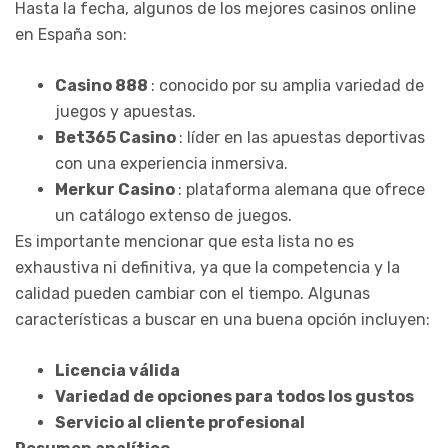
Hasta la fecha, algunos de los mejores casinos online
en España son:
Casino 888
: conocido por su amplia variedad de
juegos y apuestas.
Bet365 Casino
: líder en las apuestas deportivas
con una experiencia inmersiva.
Merkur Casino
: plataforma alemana que ofrece
un catálogo extenso de juegos.
Es importante mencionar que esta lista no es
exhaustiva ni definitiva, ya que la competencia y la
calidad pueden cambiar con el tiempo. Algunas
características a buscar en una buena opción incluyen:
Licencia válida
Variedad de opciones para todos los gustos
Servicio al cliente profesional