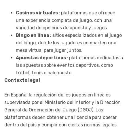
Casinos virtuales
: plataformas que ofrecen
una experiencia completa de juego, con una
variedad de opciones de apuesta y juegos.
Bingo en línea
: sitios especializados en el juego
del bingo, donde los jugadores comparten una
mesa virtual para jugar juntos.
Apuestas deportivas
: plataformas dedicadas a
las apuestas sobre eventos deportivos, como
fútbol, tenis o baloncesto.
Contexto legal
En España, la regulación de los juegos en línea es
supervisada por el Ministerio del Interior y la Dirección
General de Ordenación del Juego (DGOJ). Las
plataformas deben obtener una licencia para operar
dentro del país y cumplir con ciertas normas legales.