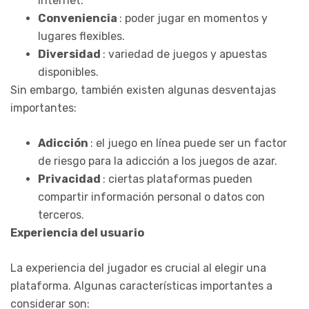
internet.
Conveniencia
: poder jugar en momentos y
lugares flexibles.
Diversidad
: variedad de juegos y apuestas
disponibles.
Sin embargo, también existen algunas desventajas
importantes:
Adicción
: el juego en línea puede ser un factor
de riesgo para la adicción a los juegos de azar.
Privacidad
: ciertas plataformas pueden
compartir información personal o datos con
terceros.
Experiencia del usuario
La experiencia del jugador es crucial al elegir una
plataforma. Algunas características importantes a
considerar son: