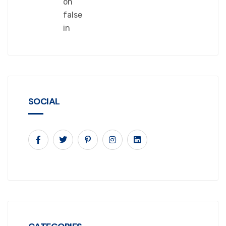
on
false
in
SOCIAL