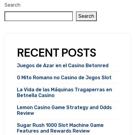
Search
Search
RECENT POSTS
Juegos de Azar en el Casino Betonred
O Mito Romano no Casino de Jogos Slot
La Vida de las Máquinas Tragaperras en
Betnella Casino
Lemon Casino Game Strategy and Odds
Review
Sugar Rush 1000 Slot Machine Game
Features and Rewards Review