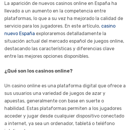
La aparición de nuevos casinos online en España ha
llevado a un aumento en la competencia entre
plataformas, lo que a su vez ha mejorado la calidad de
servicio para los jugadores. En este artículo,
casino
nuevo España
exploraremos detalladamente la
situación actual del mercado español de juegos online,
destacando las características y diferencias clave
entre las mejores opciones disponibles.
¿Qué son los casinos online?
Un casino online es una plataforma digital que ofrece a
sus usuarios una variedad de juegos de azar y
apuestas, generalmente con base en suerte o
habilidad. Estas plataformas permiten a los jugadores
acceder y jugar desde cualquier dispositivo conectado
a internet, ya sea un ordenador, tabletá o teléfono