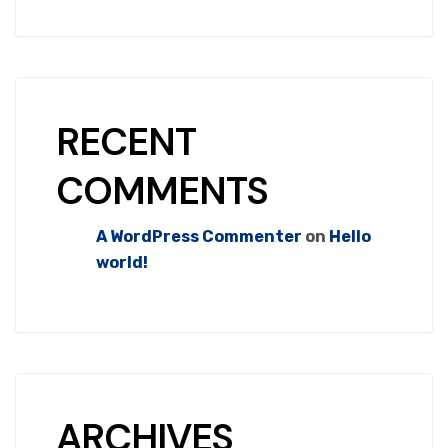
RECENT
COMMENTS
A WordPress Commenter
on
Hello
world!
ARCHIVES