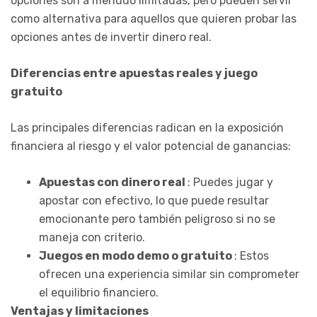
opciones son a menudo limitadas, pero pueden servir
como alternativa para aquellos que quieren probar las
opciones antes de invertir dinero real.
Diferencias entre apuestas reales y juego
gratuito
Las principales diferencias radican en la exposición
financiera al riesgo y el valor potencial de ganancias:
Apuestas con dinero real
: Puedes jugar y
apostar con efectivo, lo que puede resultar
emocionante pero también peligroso si no se
maneja con criterio.
Juegos en modo demo o gratuito
: Estos
ofrecen una experiencia similar sin comprometer
el equilibrio financiero.
Ventajas y limitaciones