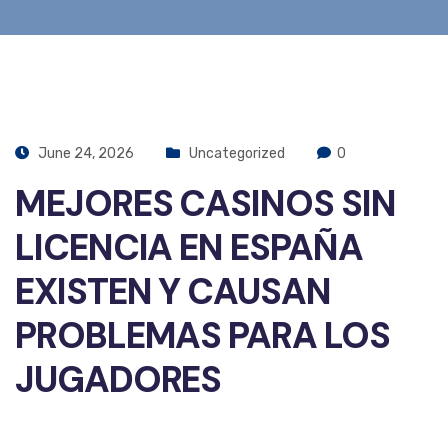
June 24, 2026
Uncategorized
0
MEJORES CASINOS SIN
LICENCIA EN ESPAÑA
EXISTEN Y CAUSAN
PROBLEMAS PARA LOS
JUGADORES