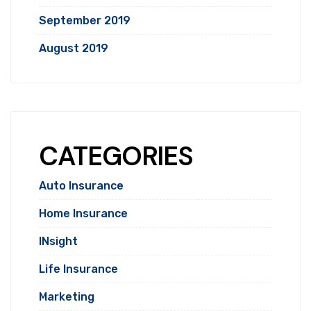
September 2019
August 2019
CATEGORIES
Auto Insurance
Home Insurance
INsight
Life Insurance
Marketing