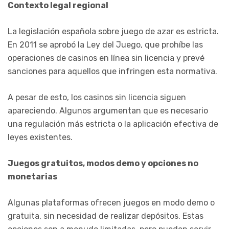
Contexto legal regional
La legislación española sobre juego de azar es estricta.
En 2011 se aprobó la Ley del Juego, que prohíbe las
operaciones de casinos en línea sin licencia y prevé
sanciones para aquellos que infringen esta normativa.
A pesar de esto, los casinos sin licencia siguen
apareciendo. Algunos argumentan que es necesario
una regulación más estricta o la aplicación efectiva de
leyes existentes.
Juegos gratuitos, modos demo y opciones no
monetarias
Algunas plataformas ofrecen juegos en modo demo o
gratuita, sin necesidad de realizar depósitos. Estas