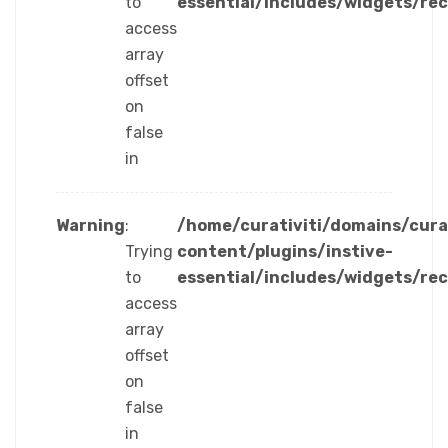
to
essential/includes/widgets/re
access
array
offset
on
false
in
Warning
:
/home/curativiti/domains/cura
Trying
content/plugins/instive-
to
essential/includes/widgets/re
access
array
offset
on
false
in