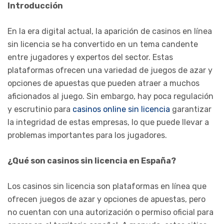
Introducción
En la era digital actual, la aparición de casinos en línea
sin licencia se ha convertido en un tema candente
entre jugadores y expertos del sector. Estas
plataformas ofrecen una variedad de juegos de azar y
opciones de apuestas que pueden atraer a muchos
aficionados al juego. Sin embargo, hay poca regulación
y escrutinio para
casinos online sin licencia
garantizar
la integridad de estas empresas, lo que puede llevar a
problemas importantes para los jugadores.
¿Qué son casinos sin licencia en España?
Los casinos sin licencia son plataformas en línea que
ofrecen juegos de azar y opciones de apuestas, pero
no cuentan con una autorización o permiso oficial para