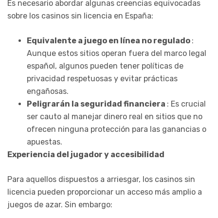
Es necesario abordar algunas creencias equivocadas
sobre los casinos sin licencia en España:
Equivalente a juego en línea no regulado
:
Aunque estos sitios operan fuera del marco legal
español, algunos pueden tener políticas de
privacidad respetuosas y evitar prácticas
engañosas.
Peligrarán la seguridad financiera
: Es crucial
ser cauto al manejar dinero real en sitios que no
ofrecen ninguna protección para las ganancias o
apuestas.
Experiencia del jugador y accesibilidad
Para aquellos dispuestos a arriesgar, los casinos sin
licencia pueden proporcionar un acceso más amplio a
juegos de azar. Sin embargo: