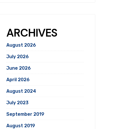
ARCHIVES
August 2026
July 2026
June 2026
April 2026
August 2024
July 2023
September 2019
August 2019