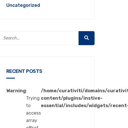
Uncategorized
RECENT POSTS
Warning
:
/home/curativiti/domains/curativi
Trying
content/plugins/instive-
to
essential/includes/widgets/recent
access
array
offset