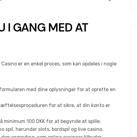
 I GANG MED AT
Casino er en enkel proces, som kan opdeles i nogle
formularen med dine oplysninger for at oprette en
æftelsesproceduren for at sikre, at din konto er
å minimum 100 DKK for at begynde at spille.
 spil, herunder slots, bordspil og live casino.