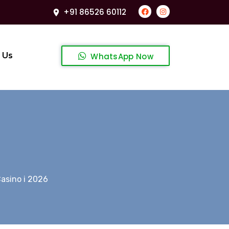
+91 86526 60112
 Us
WhatsApp Now
Casino i 2026