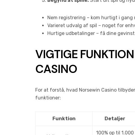
Begynd at spille:
Start dit spil og ny
Nem registrering – kom hurtigt i gang m
Varieret udvalg af spil – noget for en
Hurtige udbetalinger – få dine gevinst
VIGTIGE FUNKTIO
CASINO
For at forstå, hvad Norsewin Casino tilbyder,
funktioner:
Funktion
Detaljer
100% op til 1.000