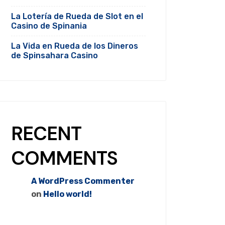
La Lotería de Rueda de Slot en el
Casino de Spinania
La Vida en Rueda de los Dineros
de Spinsahara Casino
RECENT
COMMENTS
A WordPress Commenter
on
Hello world!