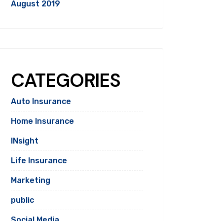
August 2019
CATEGORIES
Auto Insurance
Home Insurance
INsight
Life Insurance
Marketing
public
Social Media