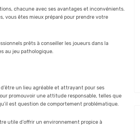
utions, chacune avec ses avantages et inconvénients.
es, vous êtes mieux préparé pour prendre votre
sionnels prêts à conseiller les joueurs dans la
ées au jeu pathologique.
d’être un lieu agréable et attrayant pour ses
pour promouvoir une attitude responsable, telles que
squ’il est question de comportement problématique.
 être utile d’offrir un environnement propice à