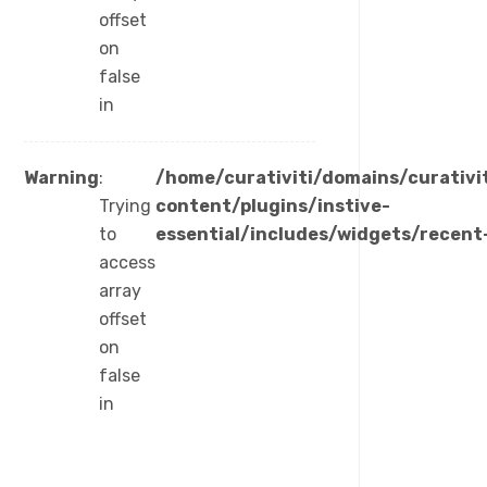
offset
on
false
in
Warning
:
/home/curativiti/domains/curativi
Trying
content/plugins/instive-
to
essential/includes/widgets/recent
access
array
offset
on
false
in