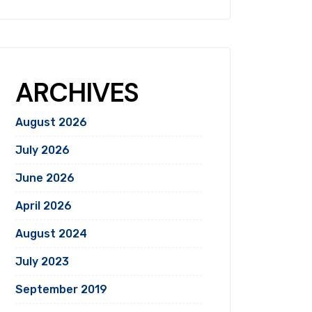
ARCHIVES
August 2026
July 2026
June 2026
April 2026
August 2024
July 2023
September 2019