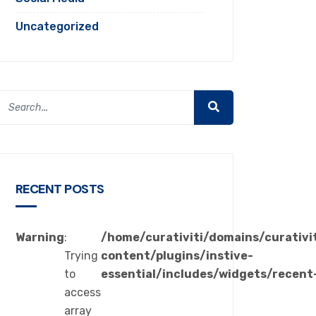
Uncategorized
RECENT POSTS
Warning
:
/home/curativiti/domains/curativi
Trying
content/plugins/instive-
to
essential/includes/widgets/recent
access
array