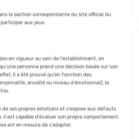
ns la section correspondante du site officiel du
participer aux jeux.
les en vigueur au sein de l’establishment, on
qu’une personne prend une décision basée sur son
ffet, il a été prouvé qu’en fonction des
ersonnalité, anxiété ou niveau d’émotionnel), la
hie.
e de ses propres émotions et s’expose aux défauts
o, il est capable d’évaluer son propre comportement.
use est en mesure de s’adapter.