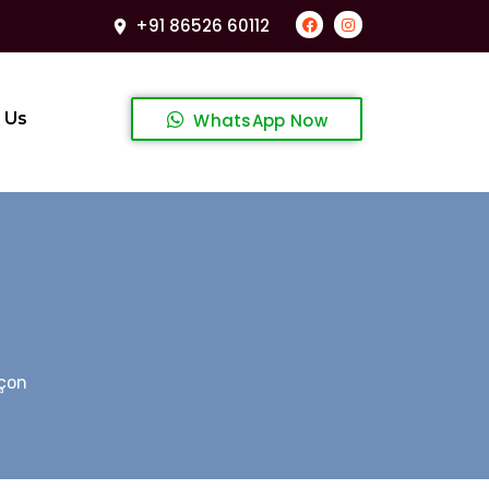
+91 86526 60112
 Us
WhatsApp Now
nçon