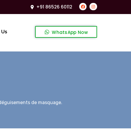
+91 86526 60112
 Us
WhatsApp Now
s déguisements de masquage.