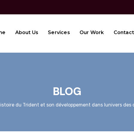
me
About Us
Services
Our Work
Contact
BLOG
istoire du Trident et son développement dans lunivers de