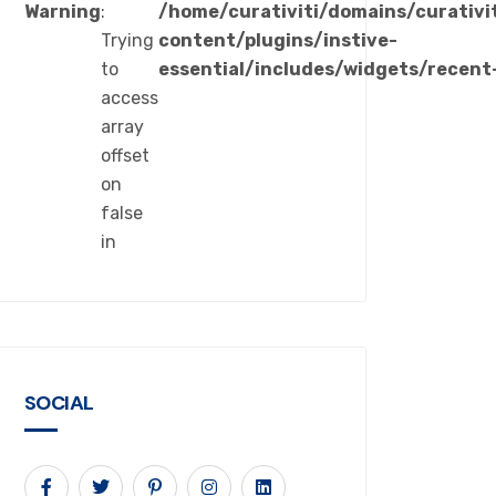
Warning
:
/home/curativiti/domains/curativi
Trying
content/plugins/instive-
to
essential/includes/widgets/recent
access
array
offset
on
false
in
SOCIAL