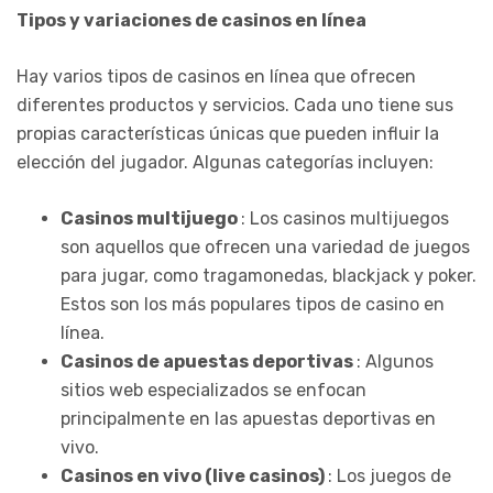
Tipos y variaciones de casinos en línea
Hay varios tipos de casinos en línea que ofrecen
diferentes productos y servicios. Cada uno tiene sus
propias características únicas que pueden influir la
elección del jugador. Algunas categorías incluyen:
Casinos multijuego
: Los casinos multijuegos
son aquellos que ofrecen una variedad de juegos
para jugar, como tragamonedas, blackjack y poker.
Estos son los más populares tipos de casino en
línea.
Casinos de apuestas deportivas
: Algunos
sitios web especializados se enfocan
principalmente en las apuestas deportivas en
vivo.
Casinos en vivo (live casinos)
: Los juegos de