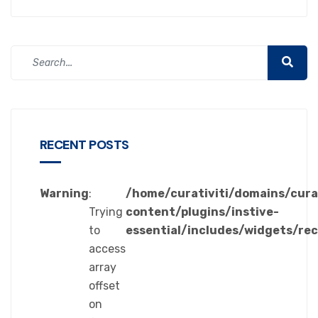
RECENT POSTS
Warning
:
/home/curativiti/domains/cura
Trying
content/plugins/instive-
to
essential/includes/widgets/re
access
array
offset
on