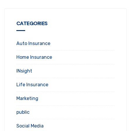
CATEGORIES
Auto Insurance
Home Insurance
INsight
Life Insurance
Marketing
public
Social Media