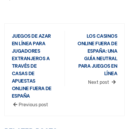
JUEGOS DE AZAR
LOS CASINOS
EN LÍNEA PARA
ONLINE FUERA DE
JUGADORES
ESPAÑA: UNA
EXTRANJEROS A
GUÍA NEUTRAL
TRAVÉS DE
PARA JUEGOS EN
CASAS DE
LÍNEA
APUESTAS
Next post
ONLINE FUERA DE
ESPAÑA
Previous post