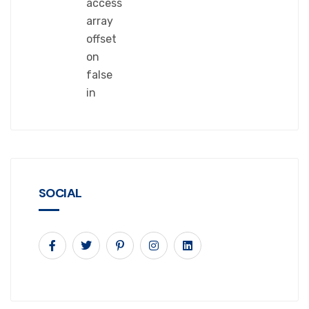
access
array
offset
on
false
in
SOCIAL