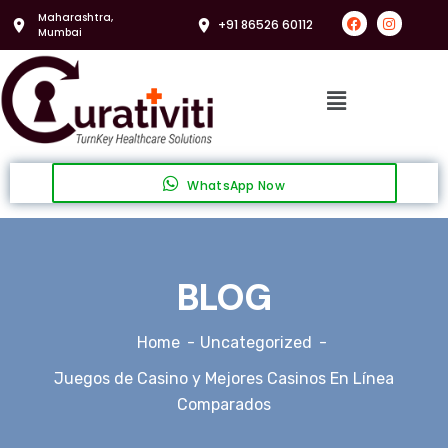
Maharashtra,
+91 86526 60112
Mumbai
WhatsApp Now
BLOG
Home
Uncategorized
Juegos de Casino y Mejores Casinos En Línea
Comparados