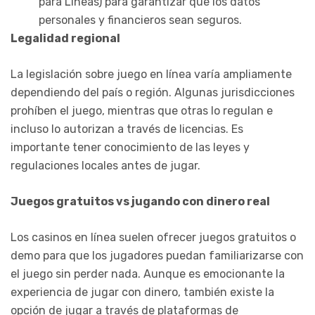
para Líneas) para garantizar que los datos
personales y financieros sean seguros.
Legalidad regional
La legislación sobre juego en línea varía ampliamente
dependiendo del país o región. Algunas jurisdicciones
prohíben el juego, mientras que otras lo regulan e
incluso lo autorizan a través de licencias. Es
importante tener conocimiento de las leyes y
regulaciones locales antes de jugar.
Juegos gratuitos vs jugando con dinero real
Los casinos en línea suelen ofrecer juegos gratuitos o
demo para que los jugadores puedan familiarizarse con
el juego sin perder nada. Aunque es emocionante la
experiencia de jugar con dinero, también existe la
opción de jugar a través de plataformas de