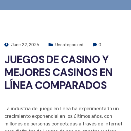
June 22, 2026
Uncategorized
0
JUEGOS DE CASINO Y
MEJORES CASINOS EN
LÍNEA COMPARADOS
La industria del juego en línea ha experimentado un
crecimiento exponencial en los últimos años, con
millones de personas conectadas a través de internet