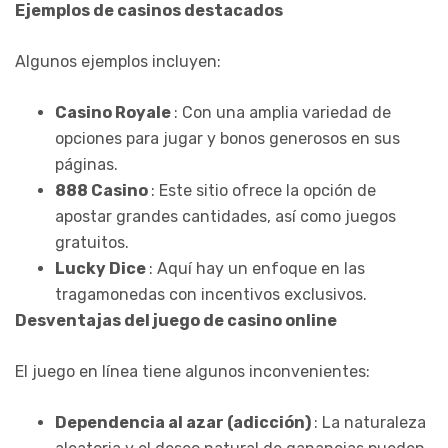
Ejemplos de casinos destacados
Algunos ejemplos incluyen:
Casino Royale
: Con una amplia variedad de
opciones para jugar y bonos generosos en sus
páginas.
888 Casino
: Este sitio ofrece la opción de
apostar grandes cantidades, así como juegos
gratuitos.
Lucky Dice
: Aquí hay un enfoque en las
tragamonedas con incentivos exclusivos.
Desventajas del juego de casino online
El juego en línea tiene algunos inconvenientes:
Dependencia al azar (adicción)
: La naturaleza