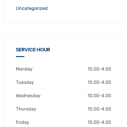
Uncategorized
SERVICE HOUR
Monday
10.00-4.00
Tuesday
10.00-4.00
Wednesday
10.00-4.00
Thursday
10.00-4.00
Friday
10.00-4.00