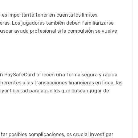
e es importante tener en cuenta los límites
ieras. Los jugadores también deben familiarizarse
buscar ayuda profesional si la compulsión se vuelve
tan PaySafeCard ofrecen una forma segura y rápida
herentes a las transacciones financieras en línea, las
or libertad para aquellos que buscan jugar de
tar posibles complicaciones, es crucial investigar