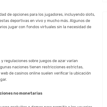
dad de opciones para los jugadores, incluyendo slots,
estas deportivas en vivo y mucho más. Algunos de
rios jugar con fondos virtuales sin la necesidad de
 y regulaciones sobre juegos de azar varían
lgunas naciones tienen restricciones estrictas,
 web de casinos online suelen verificar la ubicación
gar.
ciones no monetarias