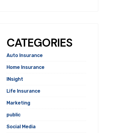
CATEGORIES
Auto Insurance
Home Insurance
INsight
Life Insurance
Marketing
public
Social Media