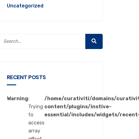
Uncategorized
RECENT POSTS
Warning
:
/home/curativiti/domains/curativi
Trying
content/plugins/instive-
to
essential/includes/widgets/recent
access
array
offset