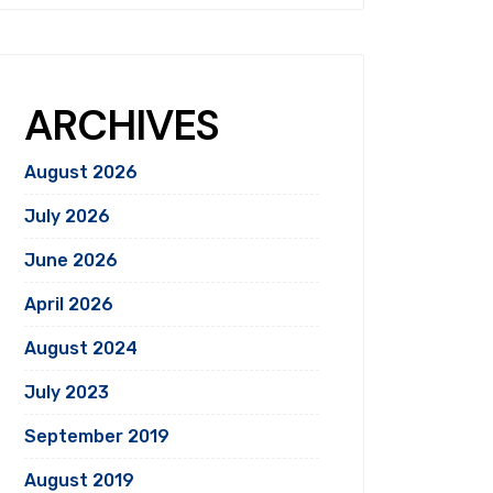
ARCHIVES
August 2026
July 2026
June 2026
April 2026
August 2024
July 2023
September 2019
August 2019