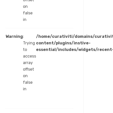
on
false
in
Warning
:
/home/curativiti/domains/curativi
Trying
content/plugins/instive-
to
essential/includes/widgets/recent
access
array
offset
on
false
in