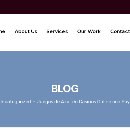
me
About Us
Services
Our Work
Contact
BLOG
Uncategorized
Juegos de Azar en Casinos Online con Pa