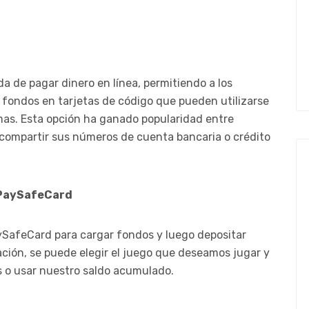
 de pagar dinero en línea, permitiendo a los
 fondos en tarjetas de código que pueden utilizarse
rmas. Esta opción ha ganado popularidad entre
 compartir sus números de cuenta bancaria o crédito
 PaySafeCard
aySafeCard para cargar fondos y luego depositar
ción, se puede elegir el juego que deseamos jugar y
 o usar nuestro saldo acumulado.