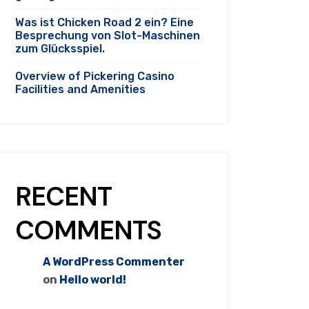
Was ist Chicken Road 2 ein? Eine
Besprechung von Slot-Maschinen
zum Glücksspiel.
Overview of Pickering Casino
Facilities and Amenities
RECENT
COMMENTS
A WordPress Commenter
on
Hello world!