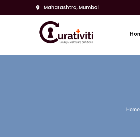
Maharashtra, Mumbai
Ho
Home