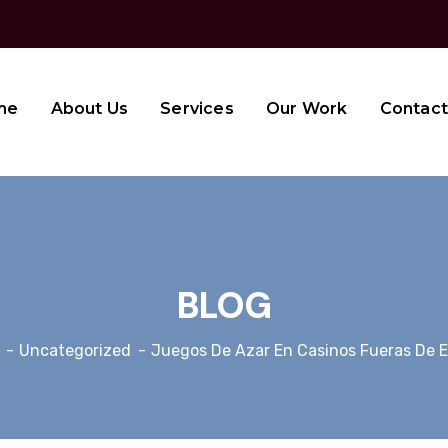
me
About Us
Services
Our Work
Contact
BLOG
Uncategorized
Juegos De Azar En Casinos Fueras De 