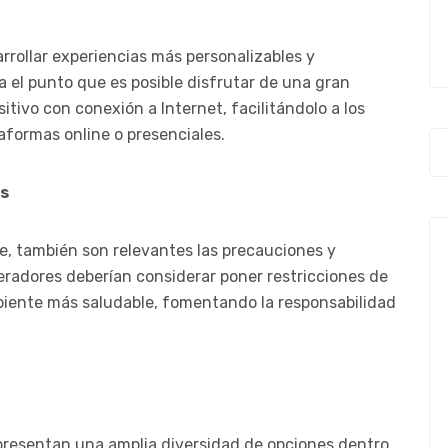
rollar experiencias más personalizables y
 el punto que es posible disfrutar de una gran
tivo con conexión a Internet, facilitándolo a los
aformas online o presenciales.
es
, también son relevantes las precauciones y
eradores deberían considerar poner restricciones de
iente más saludable, fomentando la responsabilidad
presentan una amplia diversidad de opciones dentro