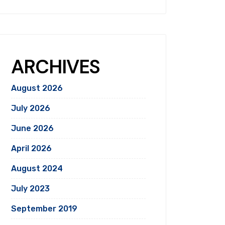
ARCHIVES
August 2026
July 2026
June 2026
April 2026
August 2024
July 2023
September 2019