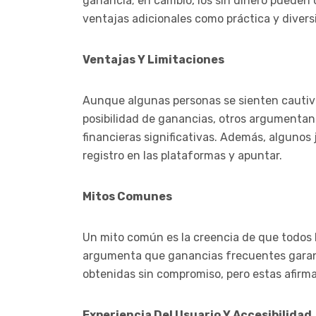
ganancia; en cambio, los sin dinero pueden 
ventajas adicionales como práctica y diversi
Ventajas Y Limitaciones
Aunque algunas personas se sienten cautiva
posibilidad de ganancias, otros argumentan
financieras significativas. Además, algunos
registro en las plataformas y apuntar.
Mitos Comunes
Un mito común es la creencia de que todos l
argumenta que ganancias frecuentes garan
obtenidas sin compromiso, pero estas afirm
Experiencia Del Usuario Y Accesibilidad