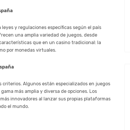
spaña
 leyes y regulaciones específicas según el país
frecen una amplia variedad de juegos, desde
racterísticas que en un casino tradicional: la
omo por monedas virtuales.
España
s criterios. Algunos están especializados en juegos
a gama más amplia y diversa de opciones. Los
más innovadores al lanzar sus propias plataformas
odo el mundo.