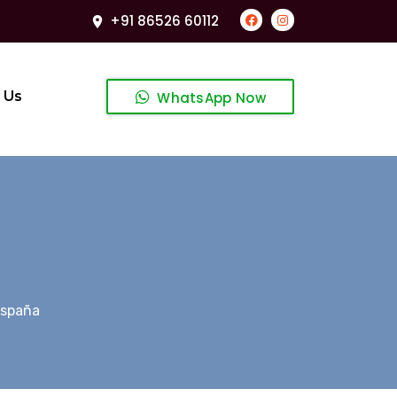
+91 86526 60112
 Us
WhatsApp Now
España