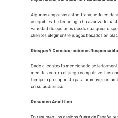
Algunas empresas están trabajando en desar
asequibles. La tecnología ha avanzado hasta
variedad de opciones desde cualquier disposi
clientes elegir entre juegos basados en plat
Riesgos Y Consideraciones Responsabl
Dado al contexto mencionado anteriormente
medidas contra el juego compulsivo. Los op
tiempo o presupuesto para promover un amb
en su audiencia.
Resumen Analítico
En resumen, los casinos fuera de España re