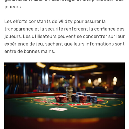
joueurs.
Les efforts constants de Wildzy pour assurer la
transparence et la sécurité renforcent la confiance des
joueurs. Les utilisateurs peuvent se concentrer sur leur
expérience de jeu, sachant que leurs informations sont
entre de bonnes mains.