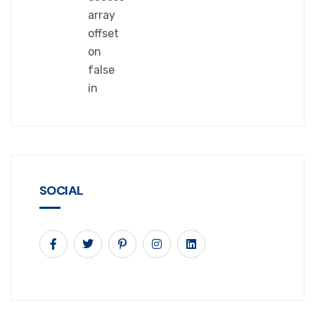
array
offset
on
false
in
SOCIAL