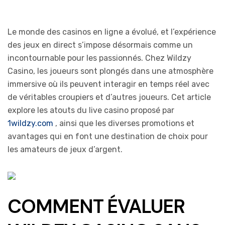
Le monde des casinos en ligne a évolué, et l’expérience
des jeux en direct s’impose désormais comme un
incontournable pour les passionnés. Chez Wildzy
Casino, les joueurs sont plongés dans une atmosphère
immersive où ils peuvent interagir en temps réel avec
de véritables croupiers et d’autres joueurs. Cet article
explore les atouts du live casino proposé par
1wildzy.com
, ainsi que les diverses promotions et
avantages qui en font une destination de choix pour
les amateurs de jeux d’argent.
COMMENT ÉVALUER