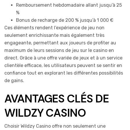
Remboursement hebdomadaire allant jusqu’à 25
%
Bonus de recharge de 200 % jusqu’à 1 000 €
Ces éléments rendent l’expérience de jeu non
seulement enrichissante mais également très
engageante, permettant aux joueurs de profiter au
maximum de leurs sessions de jeu sur le casino en
direct. Grâce à une offre variée de jeux et à un service
clientèle efficace, les utilisateurs peuvent se sentir en
confiance tout en explorant les différentes possibilités
de gains.
AVANTAGES CLÉS DE
WILDZY CASINO
Choisir Wildzy Casino offre non seulement une