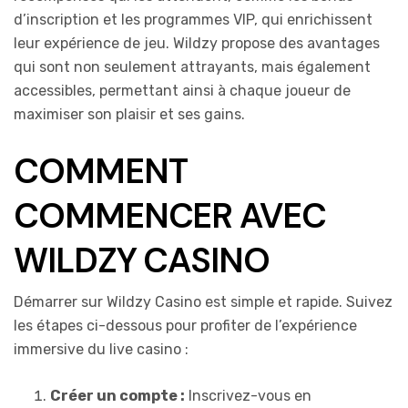
d’inscription et les programmes VIP, qui enrichissent
leur expérience de jeu. Wildzy propose des avantages
qui sont non seulement attrayants, mais également
accessibles, permettant ainsi à chaque joueur de
maximiser son plaisir et ses gains.
COMMENT
COMMENCER AVEC
WILDZY CASINO
Démarrer sur Wildzy Casino est simple et rapide. Suivez
les étapes ci-dessous pour profiter de l’expérience
immersive du live casino :
Créer un compte :
Inscrivez-vous en