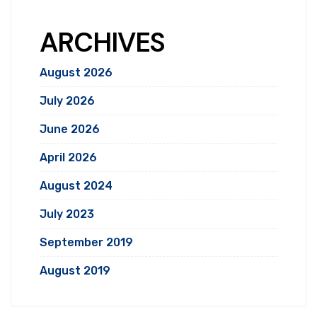
ARCHIVES
August 2026
July 2026
June 2026
April 2026
August 2024
July 2023
September 2019
August 2019