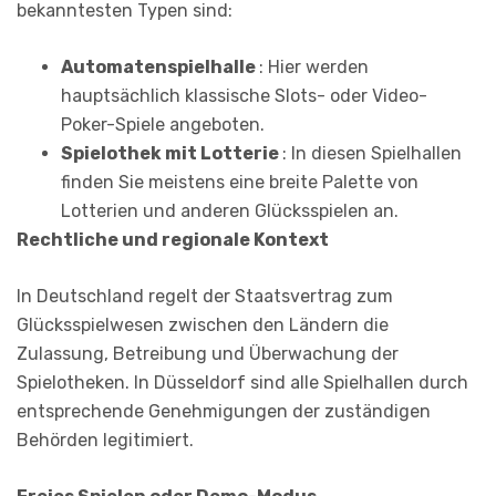
bekanntesten Typen sind:
Automatenspielhalle
: Hier werden
hauptsächlich klassische Slots- oder Video-
Poker-Spiele angeboten.
Spielothek mit Lotterie
: In diesen Spielhallen
finden Sie meistens eine breite Palette von
Lotterien und anderen Glücksspielen an.
Rechtliche und regionale Kontext
In Deutschland regelt der Staatsvertrag zum
Glücksspielwesen zwischen den Ländern die
Zulassung, Betreibung und Überwachung der
Spielotheken. In Düsseldorf sind alle Spielhallen durch
entsprechende Genehmigungen der zuständigen
Behörden legitimiert.