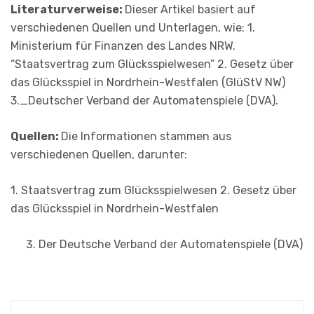
Literaturverweise:
Dieser Artikel basiert auf
verschiedenen Quellen und Unterlagen, wie: 1.
Ministerium für Finanzen des Landes NRW.
“Staatsvertrag zum Glücksspielwesen” 2. Gesetz über
das Glücksspiel in Nordrhein-Westfalen (GlüStV NW)
3._Deutscher Verband der Automatenspiele (DVA).
Quellen:
Die Informationen stammen aus
verschiedenen Quellen, darunter:
1. Staatsvertrag zum Glücksspielwesen 2. Gesetz über
das Glücksspiel in Nordrhein-Westfalen
Der Deutsche Verband der Automatenspiele (DVA)