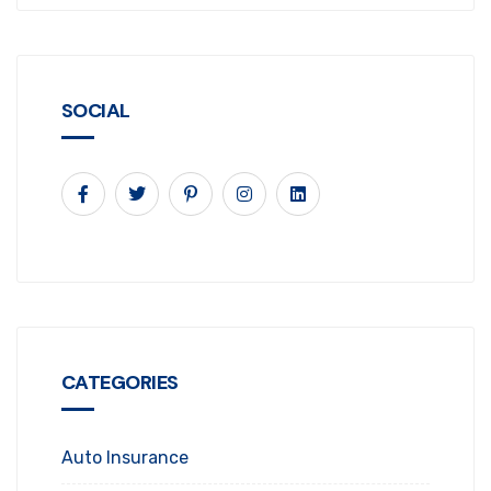
SOCIAL
CATEGORIES
Auto Insurance