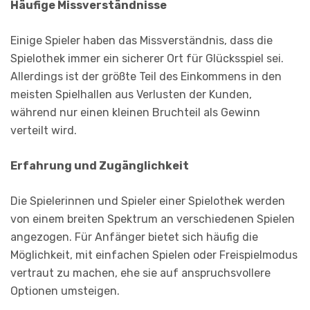
Häufige Missverständnisse
Einige Spieler haben das Missverständnis, dass die
Spielothek immer ein sicherer Ort für Glücksspiel sei.
Allerdings ist der größte Teil des Einkommens in den
meisten Spielhallen aus Verlusten der Kunden,
während nur einen kleinen Bruchteil als Gewinn
verteilt wird.
Erfahrung und Zugänglichkeit
Die Spielerinnen und Spieler einer Spielothek werden
von einem breiten Spektrum an verschiedenen Spielen
angezogen. Für Anfänger bietet sich häufig die
Möglichkeit, mit einfachen Spielen oder Freispielmodus
vertraut zu machen, ehe sie auf anspruchsvollere
Optionen umsteigen.