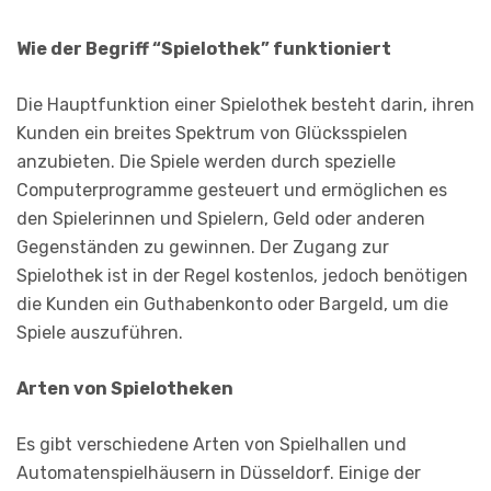
Wie der Begriff “Spielothek” funktioniert
Die Hauptfunktion einer Spielothek besteht darin, ihren
Kunden ein breites Spektrum von Glücksspielen
anzubieten. Die Spiele werden durch spezielle
Computerprogramme gesteuert und ermöglichen es
den Spielerinnen und Spielern, Geld oder anderen
Gegenständen zu gewinnen. Der Zugang zur
Spielothek ist in der Regel kostenlos, jedoch benötigen
die Kunden ein Guthabenkonto oder Bargeld, um die
Spiele auszuführen.
Arten von Spielotheken
Es gibt verschiedene Arten von Spielhallen und
Automatenspielhäusern in Düsseldorf. Einige der