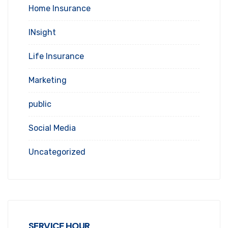
Home Insurance
INsight
Life Insurance
Marketing
public
Social Media
Uncategorized
SERVICE HOUR