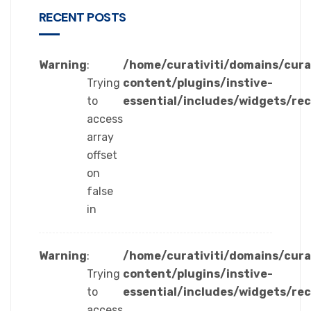
RECENT POSTS
Warning
:
/home/curativiti/domains/cura
Trying
content/plugins/instive-
to
essential/includes/widgets/re
access
array
offset
on
false
in
Warning
:
/home/curativiti/domains/cura
Trying
content/plugins/instive-
to
essential/includes/widgets/re
access